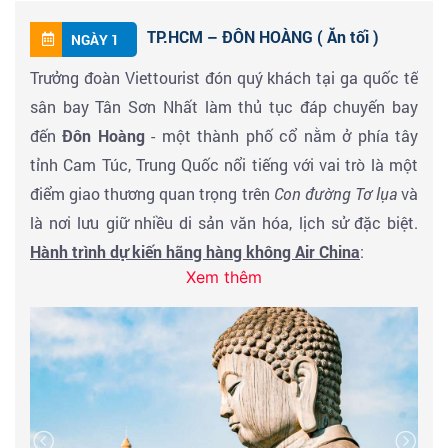
TP.HCM – ĐÔN HOÀNG ( Ăn tối )
NGÀY 1
Trưởng đoàn Viettourist đón quý khách tại ga quốc tế
sân bay Tân Sơn Nhất làm thủ tục đáp chuyến bay
đến
Đôn Hoàng
- một thành phố cổ nằm ở phía tây
tỉnh Cam Túc, Trung Quốc nổi tiếng với vai trò là một
điểm giao thương quan trọng trên
Con đường Tơ lụa
và
là nơi lưu giữ nhiều di sản văn hóa, lịch sử đặc biệt.
Hành trình dự kiến hãng hàng không Air China
:
Xem thêm
Hồ Chí Minh – Đôn Hoàng: CA904 SGN PEK 05:10 –
11:10 | CA1287 PEK DNH 16:55 – 20:35
Tây An – Hồ Chí Minh: CZ3794 XIY - SZX 18:05 - 20:55
| CZ8473 SZX - SGN 22:55 - 01:25+1
Đến nơi - Xe và Hướng dẫn viên địa phương đưa đoàn
dùng bữa tối tại nhà hàng. Nhận phòng khách sạn