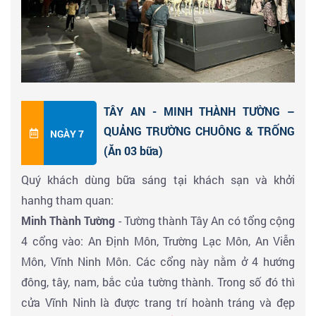
246-208 TCN và nằm dưới một gò mộ cao 76 mét có
hình dạng gần giống một kim tự tháp. Bố cục của nó
mô phỏng theo kinh đô nhà Dương là Hàm Dương
được chia thành các khu nội thành và ngoại thành.
Chu vi của khu vực nội thành là 2,5 km (1,55 dặm) và
TÂY AN - MINH THÀNH TƯỜNG –
ngoại là 6,3 km (3,9 dặm). Mộ chính nằm ở phía Tây
QUẢNG TRƯỜNG CHUÔNG & TRỐNG
NGÀY 7
Nam của nội thành và hướng về phía đông. Buồng
(Ăn 03 bữa)
lăng mộ chính chứa quan tài và các hiện vật chôn cất
Quý khách dùng bữa sáng tại khách sạn và khởi
là tâm điểm của quần thể kiến trúc lăng mộ. Ngôi mộ
hanhg tham quan:
chưa được khai quật hoàn toàn, các cuộc thám hiểm
Minh Thành Tường
- Tường thành Tây An có tổng cộng
khảo cổ hiện đang tập trung vào các địa điểm khác
4 cổng vào: An Định Môn, Trường Lạc Môn, An Viễn
của nghĩa địa rộng lớn bao quanh lăng mộ, bao gồm
Môn, Vĩnh Ninh Môn. Các cổng này nằm ở 4 hướng
cả Đội quân đất nung ở phía đông của gò mộ. Đội
đông, tây, nam, bắc của tường thành. Trong số đó thì
quân đất nung tượng trưng như là những người bảo vệ
cửa Vĩnh Ninh là được trang trí hoành tráng và đẹp
cho lăng mộ và vẫn chưa được khai quật hoàn toàn.