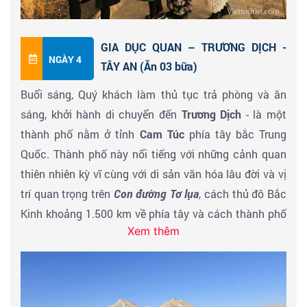
Dục Quan. Công viên này được biết đến với những cây
Buổi tối: Sau khi dùng bữa tối tại nhà hàng địa
hồ dương (Populus euphratica) cổ thụ, một loài cây có
phương, Quý khách có thể đăng ký xem
show diễn “Lại
GIA DỤC QUAN – TRƯƠNG DỊCH -
khả năng chịu hạn và phát triển mạnh trong điều kiện
thấy Đôn Hoàng”
tái hiện lại bối cảnh lịch sử văn hóa
NGÀY 4
TÂY AN (Ăn 03 bữa)
khắc nghiệt của sa mạc. Loài cây này có tuổi thọ lên
của Đôn Hoàng qua hàng ngàn năm cùng sự phát
Buổi sáng, Quý khách làm thủ tục trả phòng và ăn
đến hàng trăm năm, thân cây xù xì, cành lá sum suê,
triển của con đường tơ lụa (chi phí tự túc). Nghỉ đêm
sáng, khởi hành di chuyển đến
Trương Dịch
- là một
tạo nên khung cảnh độc đáo. Vào mùa thu, lá cây
tại
Đôn Hoàng.
thành phố nằm ở tỉnh
Cam Túc
phía tây bắc Trung
chuyển sang màu vàng rực rỡ, tạo nên khung cảnh
Quốc. Thành phố này nổi tiếng với những cảnh quan
thiên nhiên tuyệt đẹp.
thiên nhiên kỳ vĩ cùng với di sản văn hóa lâu đời và vị
Quý khách dùng bữa tối tại nhà hàng địa phương và
trí quan trọng trên
Con đường Tơ lụa
, cách thủ đô Bắc
nhận phòng khách sạn nghỉ đêm tại
Gia Dục Quan.
Kinh khoảng 1.500 km về phía tây và cách thành phố
Xem thêm
Lan Châu (thủ phủ tỉnh Cam Túc) khoảng 500 km. Đến
Trương Dịch đoàn tham quan:
Địa Mạo Đan Hà
thuộc thành phố Trương Dịch là khu
vực cực kì rộng lớn, trải dài từ miền Đông Nam đến