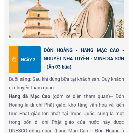
nghỉ ngơi tại
Đôn Hoàng.
ĐÔN HOÀNG - HANG MẠC CAO -
NGUYỆT NHA TUYỀN - MINH SA SƠN
NGÀY 2
- (Ăn 03 bữa)
Buổi sáng: Sau khi dùng bữa tại khách sạn. Quý khách
di chuyển tham quan:
Hang đá Mạc Cao
(gồm xe điện tham quan)– Đôn
Hoàng là di chỉ Phật giáo, kho tàng văn hóa và kiến
trúc Phật giáo lớn nhất tại Trung Quốc, cũng là một
trong bốn di chỉ Phật giáo của nước này được
UNESCO công nhận (hang Mạc Cao – Đôn Hoàng ở