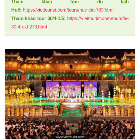
Tham khảo tour du lịch
Huế:
https://viettourist.com/tours/hue-cid-783.html
Tham khảo tour 30/4-1/5:
https://viettourist.com/tours/le-
30-4-cid-273.html