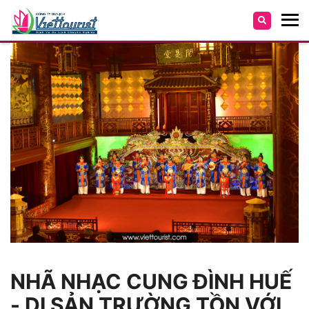
NHÃ NHẠC CUNG ĐÌNH HUẾ
- DI SẢN TRƯỜNG TỒN VỚI