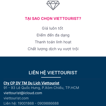
TẠI SAO CHỌN VIETTOURIST?
Giá luôn tốt
Điểm đến đa dạng
Thanh toán linh hoạt
Chất lượng dịch vụ vượt trội
LIÊN HỆ VIETTOURIST
Cty CP DV TM Du Lịch Viettourist
91 - 93 Lê Quốc Hưng, P.Xóm Chiếu, TP.HCM
viettourist@icloud.com
viettourist.com
Liên hệ: 19001868 - 0909886688