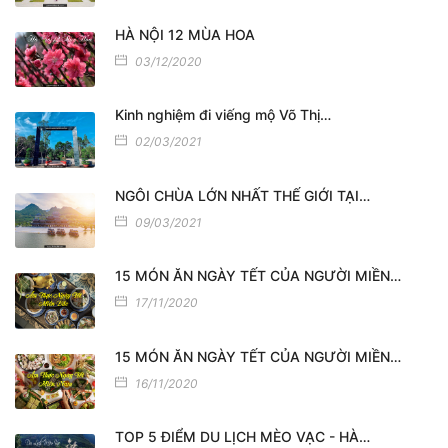
HÀ NỘI 12 MÙA HOA
03/12/2020
Kinh nghiệm đi viếng mộ Võ Thị…
02/03/2021
NGÔI CHÙA LỚN NHẤT THẾ GIỚI TẠI…
09/03/2021
15 MÓN ĂN NGÀY TẾT CỦA NGƯỜI MIỀN…
17/11/2020
15 MÓN ĂN NGÀY TẾT CỦA NGƯỜI MIỀN…
16/11/2020
TOP 5 ĐIỂM DU LỊCH MÈO VẠC - HÀ…