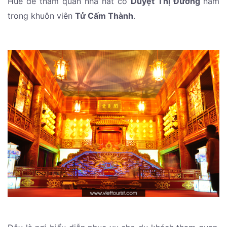
Huế để tham quan nhà hát cổ
Duyệt Thị Đường
nằm
trong khuôn viên
Tử Cấm Thành
.