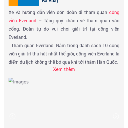
Ba Bữa)
tối)
Xe và hướng dẫn viên đón đoàn đi tham quan
công
Đến giờ hẹn xe và HDV đón đoàn về khách sạn nhận
viên Everland
– Tặng quý khách vé tham quan vào
phòng và nghỉ ngơi.
cổng. Đoàn tự do vui chơi giải trí tại công viên
Everland.
- Tham quan Everland: Nằm trong danh sách 10 công
viên giải trí thu hút nhất thế giới, công viên Everland là
điểm du lịch không thể bỏ qua khi tới thăm Hàn Quốc.
Xem thêm
5 khu chủ đề bao gồm “Chợ toàn cầu”, “Khu phiêu lưu
mạo hiểm phong cách Mỹ”, “Vùng đất huyền thoại”,
“Khu phiêu lưu mạo hiểm phong cách châu Âu” và
“Vườn bách thú” sẽ đưa du khách khám phá lịch sử,
văn hóa và lễ hội khắp năm châu. Công viên Everland
tọa lạc ở Yongin, tỉnh Gyeonggi, cách thủ đô Seoul
một giờ xe bus. Tiền thân của công viên Everland là