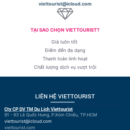
viettourist@icloud.com
TẠI SAO CHỌN VIETTOURIST?
Giá luôn tốt
Điểm đến đa dạng
Thanh toán linh hoạt
Chất lượng dịch vụ vượt trội
LIÊN HỆ VIETTOURIST
Cty CP DV TM Du Lịch Viettourist
91 - 93 Lê Quốc Hưng, P.Xóm Chiếu, TP.HCM
viettourist@icloud.com
viettourist.com