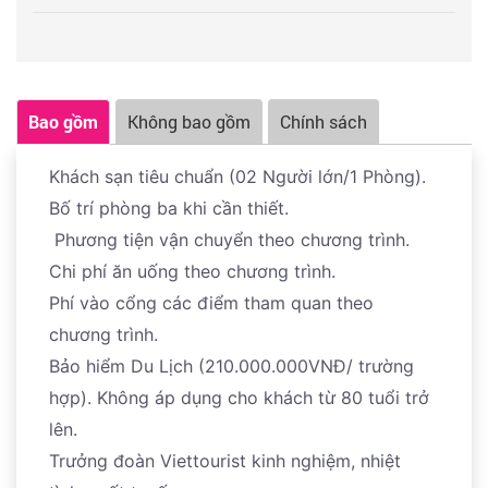
trung bình trở lên, rất khó để bạn có thể tìm được cửa
hàng bán giá "bèo". May ra có phụ kiện tóc và nữ trang
nhỏ xinh là giá thành rẻ .
Bao gồm
Không bao gồm
Chính sách
Cửa hàng linh chi, sâm tươi Hàn Quốc
Ăn tối tại nhà hàng.
Khách sạn tiêu chuẩn (02 Người lớn/1 Phòng).
Giải trí Tắm xông hơi Sauna, Foot Massage (Chi phí Tự
Bố trí phòng ba khi cần thiết.
túc)
Phương tiện vận chuyển theo chương trình.
Chi phí ăn uống theo chương trình.
Phí vào cổng các điểm tham quan theo
chương trình.
Bảo hiểm Du Lịch (210.000.000VNĐ/ trường
hợp). Không áp dụng cho khách từ 80 tuổi trở
lên.
Trưởng đoàn Viettourist kinh nghiệm, nhiệt