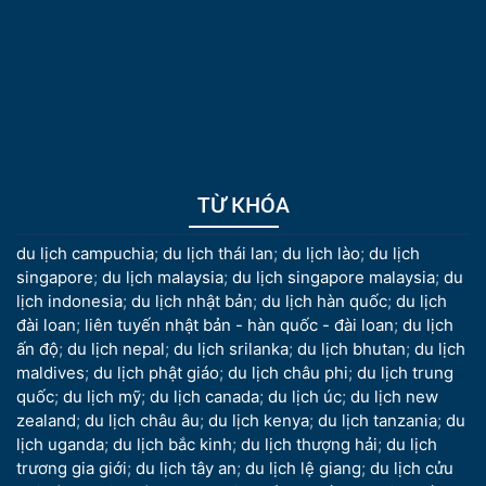
TỪ KHÓA
du lịch campuchia
;
du lịch thái lan
;
du lịch lào
;
du lịch
singapore
;
du lịch malaysia
;
du lịch singapore malaysia
;
du
lịch indonesia
;
du lịch nhật bản
;
du lịch hàn quốc
;
du lịch
đài loan
;
liên tuyến nhật bản - hàn quốc - đài loan
;
du lịch
ấn độ
;
du lịch nepal
;
du lịch srilanka
;
du lịch bhutan
;
du lịch
maldives
;
du lịch phật giáo
;
du lịch châu phi
;
du lịch trung
quốc
;
du lịch mỹ
;
du lịch canada
;
du lịch úc
;
du lịch new
zealand
;
du lịch châu âu
;
du lịch kenya
;
du lịch tanzania
;
du
lịch uganda
;
du lịch bắc kinh
;
du lịch thượng hải
;
du lịch
trương gia giới
;
du lịch tây an
;
du lịch lệ giang
;
du lịch cửu