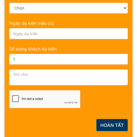
Ngày dự kiến (nếu có)
Số lượng khách dự kiến
HOÀN TẤT