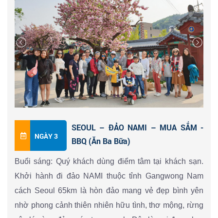
Triều Tiên Thái Tổ. Khai quốc công thần Trịnh Đạo
Truyền được vinh dự đặt tên và chọn "Cảnh Phúc".
Dưới hai triều kế tiếp Thái Tông và Thế Tông cung
Cảnh Phúc càng được tô điểm và nới rộng. Năm 1553
cung bị hỏa hoạn, cháy mất một phần nhưng được
vua Minh Tông cho sửa chữa.
Cung Cảnh Phúc thu hút du khách không hẳn vì quy
mô kiến trúc mà có lẽ chủ yếu vì khu vườn thượng
SEOUL – ĐẢO NAMI – MUA SẮM -
uyển có tiếng là đẹp. Dân thủ đô Seoul thường lui tới
NGÀY 3
BBQ (Ăn Ba Bữa)
đây thỏa mắt ngắm cảnh và thả trí nghỉ ngơi.
Dinh Tổng thống (Blue House)
-nơi Tổng thống Hàn
Buổi sáng: Quý khách dùng điểm tâm tại khách sạn.
Quốc đang sinh sống và làm việc.
Khởi hành đi đảo NAMI thuộc tỉnh Gangwong Nam
Viện bảo tàng quốc gia
:
Là bảo tàng quốc gia duy
cách Seoul 65km là hòn đảo mang vẻ đẹp bình yên
nhất về văn hóa dân gian, trưng bày khoảng 113.343
nhờ phong cảnh thiên nhiên hữu tình, thơ mộng, rừng
hiện vật về đời sống văn hóa.