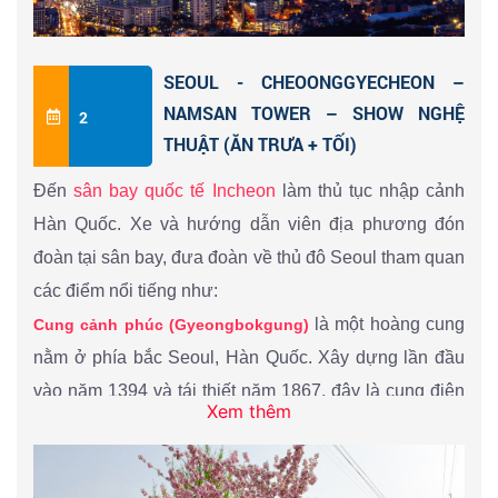
SEOUL - CHEOONGGYECHEON –
NAMSAN TOWER – SHOW NGHỆ
2
THUẬT (ĂN TRƯA + TỐI)
Đến
sân bay quốc tế Incheon
làm thủ tục nhập cảnh
Hàn Quốc. Xe và hướng dẫn viên địa phương đón
đoàn tại sân bay, đưa đoàn về thủ đô Seoul tham quan
các điểm nổi tiếng như:
là một hoàng cung
Cung cảnh phúc (Gyeongbokgung)
nằm ở phía bắc Seoul, Hàn Quốc. Xây dựng lần đầu
vào năm 1394 và tái thiết năm 1867, đây là cung điện
Xem thêm
chính và lớn nhất trong năm cung điện của triều đại
Triều Tiên.
Cung Cảnh Phúc được khởi công năm 1394 dưới thời