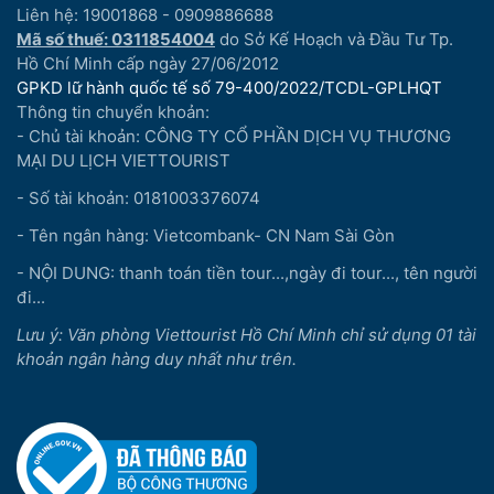
Liên hệ: 19001868 - 0909886688
Mã số thuế: 0311854004
do Sở Kế Hoạch và Đầu Tư Tp.
Hồ Chí Minh cấp ngày 27/06/2012
GPKD lữ hành quốc tế số 79-400/2022/TCDL-GPLHQT
Thông tin chuyển khoản:
- Chủ tài khoản: CÔNG TY CỔ PHẦN DỊCH VỤ THƯƠNG
MẠI DU LỊCH VIETTOURIST
- Số tài khoản: 0181003376074
- Tên ngân hàng: Vietcombank- CN Nam Sài Gòn
- NỘI DUNG: thanh toán tiền tour...,ngày đi tour..., tên người
đi...
Lưu ý: Văn phòng Viettourist Hồ Chí Minh chỉ sử dụng 01 tài
khoản ngân hàng duy nhất như trên.