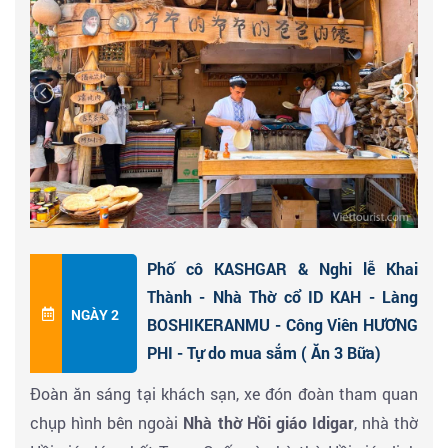
dưa ngọt, nho, sung và lựu. Vì vậy, Kashgar là nơi
trưng bày vẻ đẹp của Tân Cương.
Chỉ sau khi đến
Kashgar, người ta mới có thể khẳng định rằng mình
đã đến Tân Cương.
Đến sân bay
Kashgar -
Miền Nam Tân Cương xe và
HDV địa phương đón đoàn về khách sạn 4SAO nhận
phòng nghỉ ngơi & ăn tối tại nhà hàng tự do khám
phá Kashgar về đêm.
Phố cô KASHGAR & Nghi lễ Khai
Thành - Nhà Thờ cổ ID KAH - Làng
NGÀY 2
BOSHIKERANMU - Công Viên HƯƠNG
PHI - Tự do mua sắm ( Ăn 3 Bữa)
Đoàn ăn sáng tại khách sạn, xe đón đoàn tham quan
chụp hình bên ngoài
Nhà thờ Hồi giáo Idigar
, nhà thờ