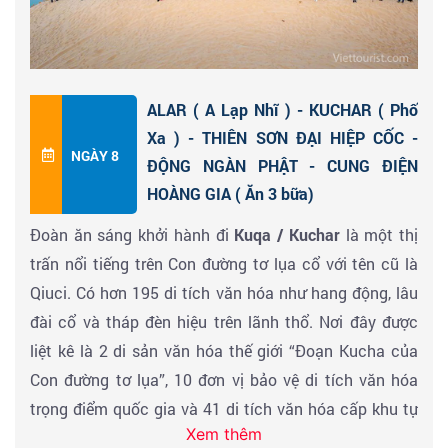
là khu rừng Hồ Dương tự nhiên tiêu biểu nhất ở Trung
Đến Hotan Tham quan
Thành phố cổ Yotgan
- Yotgan
Quốc. Tháng 10 của mùa thu vàng, những cánh rừng
có nghĩa là quê hương của các vị vua theo ngôn ngữ
Hồ Dương ( Populus euphratica) tự nhiên dọc sông
địa phương của Tân Cương. Nó giống như một lâu đài
Tahe ở thành phố Alar ( A Lạp Nhĩ), Tân Cương đều
trắng khổng lồ. Những ngôi nhà truyền thống của
ALAR ( A Lạp Nhĩ ) - KUCHAR ( Phố
nhuộm màu mùa thu. Dưới ánh nắng, rừng Populus
Ayiwang chủ yếu có màu trắng, với những bức tranh
Xa ) - THIÊN SƠN ĐẠI HIỆP CỐC -
euphratica dường như được nhuộm một màu vàng
đầy màu sắc trên mái hiên, chạm khắc bằng gạch,
NGÀY 8
ĐỘNG NGÀN PHẬT - CUNG ĐIỆN
đậm tựa những bức tranh sơn dầu.
chạm khắc gỗ và trang trí lưới cửa sổ. Quý khách
HOÀNG GIA ( Ăn 3 bữa)
check in chụp hình, Sức hấp dẫn của văn hóa và nghệ
Đoàn ăn sáng khởi hành đi
Kuqa / Kuchar
là một thị
Đến A Lạp Nhĩ ( ALAR ) đoàn nhận phòng khách sạn
thuật Khotan cổ xưa đã được ẩn giấu hàng ngàn năm
trấn nổi tiếng trên Con đường tơ lụa cổ với tên cũ là
4SAO - Ăn tối nhận phòng nghỉ ngơi
được thể hiện một cách sống động ở đây.
Qiuci. Có hơn 195 di tích văn hóa như hang động, lâu
đài cổ và tháp đèn hiệu trên lãnh thổ. Nơi đây được
Đến giờ về khách sạn nhận phòng & ăn tối tại nhà
liệt kê là 2 di sản văn hóa thế giới “Đoạn Kucha của
hàng - tự do khám phá
Chợ đêm Hotan
, Quý khách
Con đường tơ lụa”, 10 đơn vị bảo vệ di tích văn hóa
quan tâm đến các sản phẩm ngọc bích hoặc lụa địa
trọng điểm quốc gia và 41 di tích văn hóa cấp khu tự
phương có thể săn các cửa hàng để tìm kiếm những
Xem thêm
trị.
món hời.- nghỉ đêm khách sạn 4 SAO