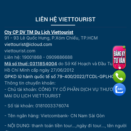
LIÊN HỆ VIETTOURIST
Cty CP DV TM Du Lịch Viettourist
91 - 93 Lê Quốc Hưng, P.Xóm Chiếu, TP.HCM
viettourist@icloud.com
viettourist.com
Liên hệ: 19001868 - 0909886688
Mã số thuế: 0311854004
do Sở Kế Hoạch và Đầu Tư Tp.
Hồ Chí Minh cấp ngày 27/06/2012
GPKD lữ hành quốc tế số 79-400/2022/TCDL-GPLHQT
Thông tin chuyển khoản:
- Chủ tài khoản: CÔNG TY CỔ PHẦN DỊCH VỤ THƯƠNG
MẠI DU LỊCH VIETTOURIST
- Số tài khoản: 0181003376074
- Tên ngân hàng: Vietcombank- CN Nam Sài Gòn
- NỘI DUNG: thanh toán tiền tour...,ngày đi tour..., tên người