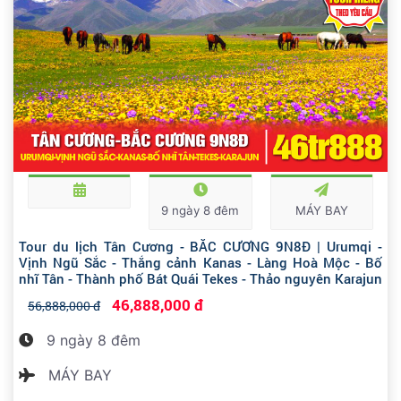
9 ngày 8 đêm
MÁY BAY
Tour du lịch Tân Cương - BẮC CƯƠNG 9N8Đ | Urumqi -
Vịnh Ngũ Sắc - Thắng cảnh Kanas - Làng Hoà Mộc - Bố
nhĩ Tân - Thành phố Bát Quái Tekes - Thảo nguyên Karajun
46,888,000 đ
56,888,000 đ
9 ngày 8 đêm
MÁY BAY