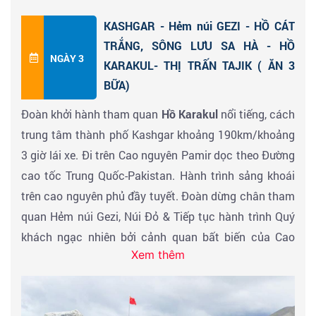
cho là nơi chôn cất của gia đình Xiangfei ( HƯƠNG
KASHGAR - Hẻm núi GEZI - HỒ CÁT
PHI ), người vợ lẽ yêu quý của Hoàng đế Càn Long nhà
TRẮNG, SÔNG LƯU SA HÀ - HỒ
Thanh. Du khách Việt Nam từng được biết đến qua bộ
NGÀY 3
KARAKUL- THỊ TRẤN TAJIK ( ĂN 3
phim truyền hình Hoàng Châu Cách Cách
BỮA)
Đoàn khởi hành tham quan
Hồ Karakul
nổi tiếng, cách
Đây là một nghĩa trang được xây dựng cho cha ông là
trung tâm thành phố Kashgar khoảng 190km/khoảng
Hejia Yusufu theo phong cách tòa nhà Hồi giáo được
3 giờ lái xe. Đi trên Cao nguyên Pamir dọc theo Đường
xây dựng lần đầu tiên vào năm 1640 sau nhiều lần
cao tốc Trung Quốc-Pakistan. Hành trình sảng khoái
trùng tu, Tổng cộng có 72 người thuộc 5 thế hệ của
trên cao nguyên phủ đầy tuyết. Đoàn dừng chân tham
gia đình Apak và Zhuo được chôn cất tại đây, không
quan Hẻm núi Gezi, Núi Đỏ & Tiếp tục hành trình Quý
khí rất trang nghiêm và yên tĩnh. Ngay nay khuôn viên
khách ngạc nhiên bởi cảnh quan bất biến của Cao
mở rộng, phát triển đến quy mô hiện tại với tổng diện
Xem thêm
nguyên Pamirs.
tích khoảng 50.100 mét vuông, mang đậm màu sắc
Hồi giáo và phong cách kiến ​​trúc Uyghur. Năm 2015,
Đoàn tham quan
Baishahu (Hồ White Sands Dunes)
một công viên du lịch mang tên Vườn Hương Phi -