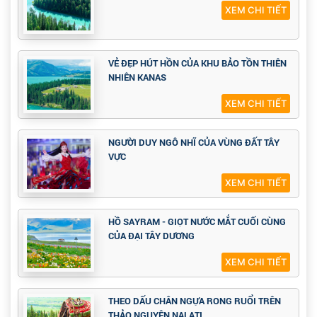
XEM CHI TIẾT
VẺ ĐẸP HÚT HỒN CỦA KHU BẢO TỒN THIÊN
NHIÊN KANAS
XEM CHI TIẾT
NGƯỜI DUY NGÔ NHĨ CỦA VÙNG ĐẤT TÂY
VỰC
XEM CHI TIẾT
HỒ SAYRAM - GIỌT NƯỚC MẮT CUỐI CÙNG
CỦA ĐẠI TÂY DƯƠNG
XEM CHI TIẾT
THEO DẤU CHÂN NGỰA RONG RUỔI TRÊN
THẢO NGUYÊN NALATI