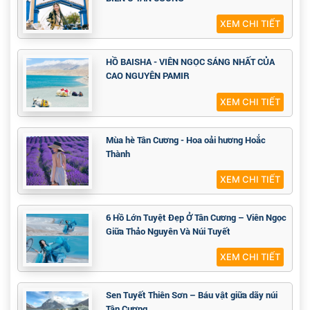
XEM CHI TIẾT
HỒ BAISHA - VIÊN NGỌC SÁNG NHẤT CỦA
CAO NGUYÊN PAMIR
XEM CHI TIẾT
Mùa hè Tân Cương - Hoa oải hương Hoắc
Thành
XEM CHI TIẾT
6 Hồ Lớn Tuyệt Đẹp Ở Tân Cương – Viên Ngọc
Giữa Thảo Nguyên Và Núi Tuyết
XEM CHI TIẾT
Sen Tuyết Thiên Sơn – Báu vật giữa dãy núi
Tân Cương