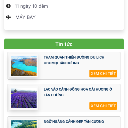
11 ngày 10 đêm
MÁY BAY
Tin tức
THAM QUAN THIÊN ĐƯỜNG DU LỊCH
URUMQI TÂN CƯƠNG
XEM CHI TIẾT
LẠC VÀO CÁNH ĐỒNG HOA OẢI HƯƠNG Ở
TÂN CƯƠNG
XEM CHI TIẾT
NGỠ NGÀNG CẢNH ĐẸP TÂN CƯƠNG