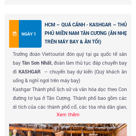
HCM – QUÁ CẢNH - KASHGAR – THỦ
PHỦ MIỀN NAM TÂN CƯƠNG (ĂN NHẸ
NGÀY 1
TRÊN MÁY BAY & ĂN TỐI)
Trưởng đoàn Viettourist đón quý tại ga quốc tế sân
bay
Tân Sơn Nhất
, đoàn làm thủ tục đáp chuyến bay
đi
KASHGAR
– chuyến bay dự kiến (Quý khách ăn
uống & nghỉ ngơi trên máy bay)
Kashgar Thành phố lịch sử và văn hóa dọc theo Con
đường tơ lụa ở Tân Cương. Thành phố bao gồm các
di tích của các thành phố cổ, các tòa nhà dân gian,
Xem thêm
các bức hoạ, văn hoá nghệ thuật và nổi tiếng là
“ngôi nhà của ca múa”. Ngoài ra Kashgar còn được
biết đến là vùng đất có nhiều hạnh nhân, dưa hấu,