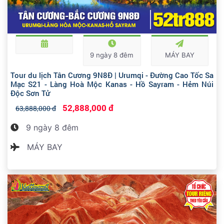
9 ngày 8 đêm
MÁY BAY
Tour du lịch Tân Cương 9N8Đ | Urumqi - Đường Cao Tốc Sa
Mạc S21 - Làng Hoà Mộc Kanas - Hồ Sayram - Hẻm Núi
Độc Sơn Tử
52,888,000 đ
63,888,000 đ
9 ngày 8 đêm
MÁY BAY