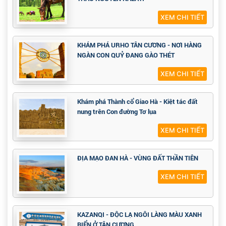
XEM CHI TIẾT
KHÁM PHÁ URHO TÂN CƯƠNG - NƠI HÀNG
NGÀN CON QUỶ ĐANG GÀO THÉT
XEM CHI TIẾT
Khám phá Thành cổ Giao Hà - Kiệt tác đất
nung trên Con đường Tơ lụa
XEM CHI TIẾT
ĐỊA MẠO ĐAN HÀ - VÙNG ĐẤT THẦN TIÊN
XEM CHI TIẾT
KAZANQI - ĐỘC LẠ NGÔI LÀNG MÀU XANH
BIỂN Ở TÂN CƯƠNG