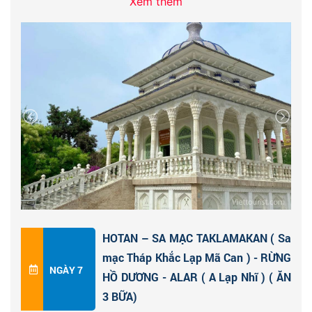
Xem thêm
tộc (Uygur, Han, Hui, Kazak, v.v.) cùng chung sống.
Hotan đã được biết đến là thủ đô của Ngọc và Quê
hương của Thảm từ xa xưa. Ngọc bích, thảm và lụa
trước đây được coi là ba báu vật của Hotan trong khi
thuốc Uygur, cistanches thảo dược và da lừa hiện nay
đã trở thành ba báu vật của Hotan. Ngọc Hotan có
thể được phân thành bốn loại theo màu sắc của nó:
ngọc trắng, ngọc xám, ngọc đen và ngọc vàng.
Hotan đã chứng kiến ​​hoạt động buôn bán ngọc bích
từ năm 5000 trước Công nguyên và hoạt động buôn
bán ngọc bích vẫn diễn ra tích cực trong thành phố
cho đến ngày nay. Ngày nay, nó nổi tiếng nhất với khu
HOTAN – SA MẠC TAKLAMAKAN ( Sa
chợ Chủ nhật đầy màu sắc, nơi cung cấp nhiều loại
mạc Tháp Khắc Lạp Mã Can ) - RỪNG
lụa, thảm và ngọc bích rực rỡ.
NGÀY 7
HỒ DƯƠNG - ALAR ( A Lạp Nhĩ ) ( ĂN
3 BỮA)
Trên đường đi đoàn dừng chân ở
thành phố cổ