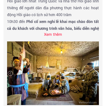
Hồi giáo lớn nhất Trung Quốc và nhà thờ Hồi giáo linh
thiêng để người dân địa phương thực hành các hoạt
động Hồi giáo có lịch sử hơn 400 trăm
10h30 đến
Phố cổ xem nghi lễ khai mạc chào đón tất
cả du khách với chương trình văn hóa, biểu diễn nghệ
Xem thêm
thuật để khám phá thêm về nền văn hóa đặc biệt và
trải nghiệm phong cách sống người địa phương
... Phố
cổ Kashgar là một "hóa thạch sống" của kiến ​​trúc địa
phương thời trung cổ. Nó bao gồm 13 con phố chính
và 99 con hẻm quanh co. thành phố cổ phức tạp, là
những con đường giống như mê cung quyến rũ nhất ở
Trung Á. Quý khách tự do dạo trong phố cổ & thoả sức
check in chụp hình thuê những bo trang phục địa
phương quyến rũ...
Tham quan
Lăng Afaq Khoja -
Các ngôi mộ cổ được