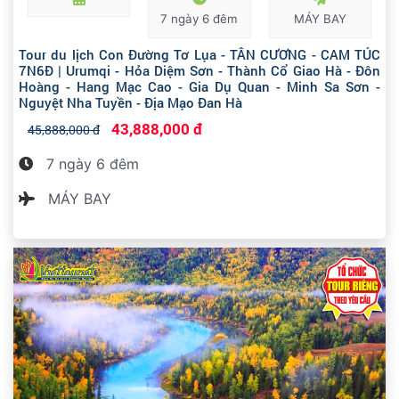
7 ngày 6 đêm
MÁY BAY
Tour du lịch Con Đường Tơ Lụa - TÂN CƯƠNG - CAM TÚC
7N6Đ | Urumqi - Hỏa Diệm Sơn - Thành Cổ Giao Hà - Đôn
Hoàng - Hang Mạc Cao - Gia Dụ Quan - Minh Sa Sơn -
Nguyệt Nha Tuyền - Địa Mạo Đan Hà
43,888,000 đ
45,888,000 đ
7 ngày 6 đêm
MÁY BAY