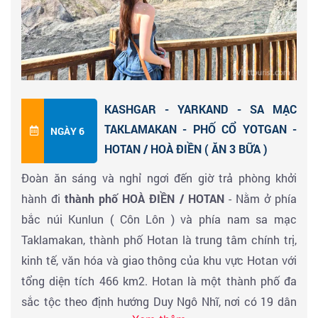
Đến giờ đoàn về Kashgar mua sắm, dạo phố - ăn tối
áo. Tuyến đường Pamir Plateau Sky hay còn gọi là
nhận phòng khách sạn 4SAO nghỉ ngơi
đường cổ xưa Panlong, tuyến đường ngoằn ngoèo qua
núi Côn Lôn là một trong những tuyến đường ngoạn
mục và ấn tượng nhất thế giới. con đường khó tiếp
cận nối liền với Hồ chứa nước Xiabandi
KASHGAR - YARKAND - SA MẠC
Nhìn từ trên cao, cung đường giống như một con rồng
TAKLAMAKAN - PHỐ CỔ YOTGAN -
NGÀY 6
màu xám khổng lồ bò dọc triền núi ở vùng
HOTAN / HOÀ ĐIỀN ( ĂN 3 BỮA )
Kashgar. Đường được thông xe từ tháng 7/2019, nhằm
Đoàn ăn sáng và nghỉ ngơi đến giờ trả phòng khởi
tạo lối đi qua núi Côn Lôn cho nông dân địa phương. Ở
hành đi
thành phố HOÀ ĐIỀN / HOTAN
- Nằm ở phía
điểm cao nhất, tuyến đường Pamir Plateau Sky có độ
bắc núi Kunlun ( Côn Lôn ) và phía nam sa mạc
cao 4.269m.
Taklamakan, thành phố Hotan là trung tâm chính trị,
kinh tế, văn hóa và giao thông của khu vực Hotan với
Quý khách check in & đi bộ trên Con đường cổ
tổng diện tích 466 km2. Hotan là một thành phố đa
Panlong và khởi hành về thị trấn Tajik ăn tối &
sắc tộc theo định hướng Duy Ngô Nhĩ, nơi có 19 dân
nghỉ đêm.