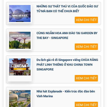
NHỮNG SỰ THẬT THÚ VỊ CỦA QUỐC ĐẢO SƯ
TỬ MÀ BẠN CÓ THỂ CHƯA BIẾT
XEM CHI TIẾT
CÙNG NGẮM HOA ANH ĐÀO TẠI GARDEN BY
THE BAY - SINGAPORE
XEM CHI TIẾT
Du lịch giá rẻ đi Singapore viếng CHÙA RĂNG
PHẬT LINH THIÊNG Ở KHU CHINA TOWN
SINGAPORE
XEM CHI TIẾT
Nhà hát Esplanade - Kiến trúc độc đáo bên
Vịnh Marina
XEM CHI TIẾT