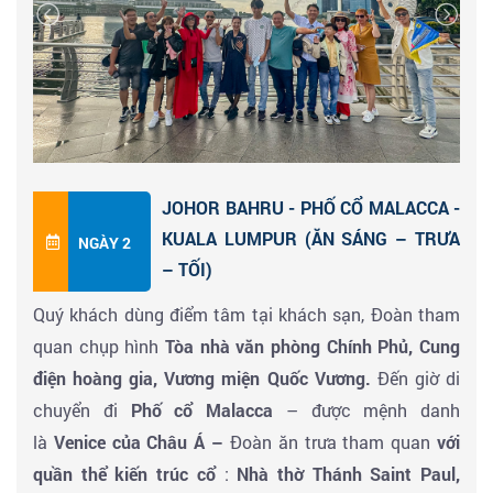
hình
Gardens By The Bay
– khu vườn với 18 siêu
cây dựng bằng khung thép, với các loài thực vật
phong phú bên trong. Tham quan
trung tâm vàng bạc
đá quý
cao cấp
hàng đầu tại Singapore, cửa hàng dầu
gió nổi tiếng Sing thuộc về chính phủ. Tham quan,
chụp hình tại
Công viên Sư Tử
–
tượng Sư Tử
biểu
JOHOR BAHRU - PHỐ CỔ MALACCA -
tượng của đất nước Singapore. Chụp hình
nhà hát
KUALA LUMPUR (ĂN SÁNG – TRƯA
NGÀY 2
Victoria,
Marina Bay Sands
– là một trong những
– TỐI)
công trình kiến trúc nổi tiếng nhất quốc đảo Sư tử với
Quý khách dùng điểm tâm tại khách sạn, Đoàn tham
hồ bơi vô cực trên cao. Ngắm vòng xoay
Singapore
quan chụp hình
Tòa nhà văn phòng Chính Ph
ủ,
Cung
Flyer
đi
ện hoàng gia, Vương miện Quốc Vương.
Đến giờ di
chuyển đi
Phố cổ Malacca
– được mệnh danh
Đoàn đi ăn tối tại nhà hàng và tự do khám phá
là
Venice c
ủa Châu Á –
Đoàn ăn trưa tham quan
v
ới
Singapore về đêm HOẶC Trải nghiệm
SINGAPORE BY
quần thể kiến trúc cổ
:
Nhà th
ờ Thánh Saint Paul,
NIGHT
chưa từng có cùng HDV bao gồm:
Du thuyền