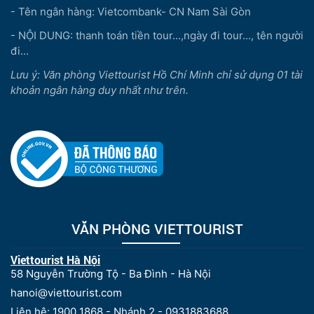
- Tên ngân hàng: Vietcombank- CN Nam Sài Gòn
- NỘI DUNG: thanh toán tiền tour...,ngày đi tour..., tên người
đi...
Lưu ý: Văn phòng Viettourist Hồ Chí Minh chỉ sử dụng 01 tài
khoản ngân hàng duy nhất như trên.
VĂN PHÒNG VIETTOURIST
Viettourist Hà Nội
58 Nguyễn Trường Tộ - Ba Đình - Hà Nội
hanoi@viettourist.com
Liên hệ: 1900 1868 - Nhánh 2 - 0931883688