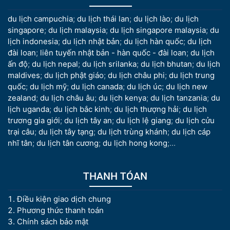
du lịch campuchia
;
du lịch thái lan
;
du lịch lào
;
du lịch
singapore
;
du lịch malaysia
;
du lịch singapore malaysia
;
du
lịch indonesia
;
du lịch nhật bản
;
du lịch hàn quốc
;
du lịch
đài loan
;
liên tuyến nhật bản - hàn quốc - đài loan
;
du lịch
ấn độ
;
du lịch nepal
;
du lịch srilanka
;
du lịch bhutan
;
du lịch
maldives
;
du lịch phật giáo
;
du lịch châu phi
;
du lịch trung
quốc
;
du lịch mỹ
;
du lịch canada
;
du lịch úc
;
du lịch new
zealand
;
du lịch châu âu
;
du lịch kenya
;
du lịch tanzania
;
du
lịch uganda
;
du lịch bắc kinh
;
du lịch thượng hải
;
du lịch
trương gia giới
;
du lịch tây an
;
du lịch lệ giang
;
du lịch cửu
trại câu
;
du lịch tây tạng
;
du lịch trùng khánh
;
du lịch cáp
nhĩ tân
;
du lịch tân cương
;
du lịch hong kong
;...
THANH TÓAN
Điều kiện giao dịch chung
Phương thức thanh toán
Chính sách bảo mật