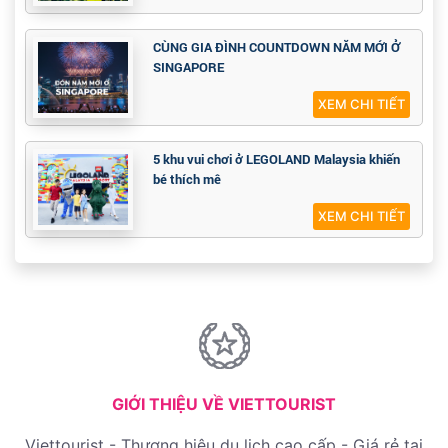
CÙNG GIA ĐÌNH COUNTDOWN NĂM MỚI Ở
SINGAPORE
XEM CHI TIẾT
5 khu vui chơi ở LEGOLAND Malaysia khiến
bé thích mê
XEM CHI TIẾT
GIỚI THIỆU VỀ VIETTOURIST
Viettourist - Thương hiệu du lịch cao cấp - Giá rẻ tại