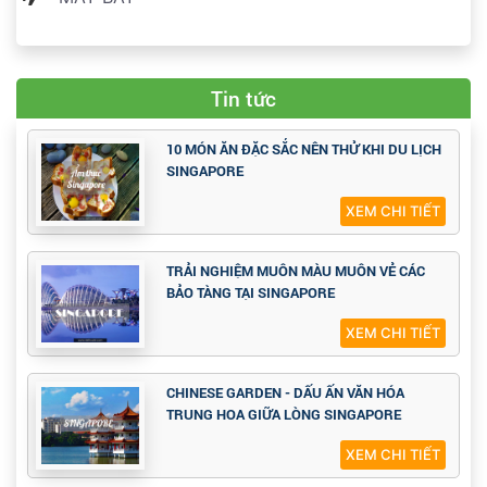
Tin tức
10 MÓN ĂN ĐẶC SẮC NÊN THỬ KHI DU LỊCH
SINGAPORE
XEM CHI TIẾT
TRẢI NGHIỆM MUÔN MÀU MUÔN VẺ CÁC
BẢO TÀNG TẠI SINGAPORE
XEM CHI TIẾT
CHINESE GARDEN - DẤU ẤN VĂN HÓA
TRUNG HOA GIỮA LÒNG SINGAPORE
XEM CHI TIẾT