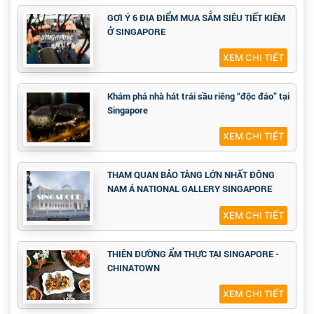
GỢI Ý 6 ĐỊA ĐIỂM MUA SẮM SIÊU TIẾT KIỆM
Ở SINGAPORE
XEM CHI TIẾT
Khám phá nhà hát trái sầu riêng “độc đáo” tại
Singapore
XEM CHI TIẾT
THAM QUAN BẢO TÀNG LỚN NHẤT ĐÔNG
NAM Á NATIONAL GALLERY SINGAPORE
XEM CHI TIẾT
THIÊN ĐƯỜNG ẨM THỰC TẠI SINGAPORE -
CHINATOWN
XEM CHI TIẾT