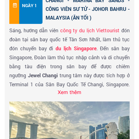
CHANGI - MARINA BAY SANDS -
NGÀY 1
CÔNG VIÊN SƯ TỬ - JOHOR BAHRU -
MALAYSIA (ĂN TỐI )
Sáng, hướng dẫn viên
công ty du lịch Viettourist
đón
đoàn tại sân bay quốc tế Tân Sơn Nhất, làm thủ tục
đón chuyến bay đi
du lịch Singapore
. Đến sân bay
Singapore, Đoàn làm thủ tục nhập cảnh và di chuyển
bằng tàu điện trong sân bay để được chiêm
ngưỡng
Jewel Changi
trung tâm này được tích hợp ở
Terminal 1 của Sân Bay Quốc Tế Changi, Singapore.
Xem thêm
Các địa điểm đạt hàng trăm triệu lượt check in
như
thác nước HSBC Water Vortex, Công viên Canopy
Park,..
Đoàn tự do lựa chọn các món ăn tại khu ẩm
thực theo sở thích.
Đến giờ, xe và HDV đưa đoàn đi tham quan chụp