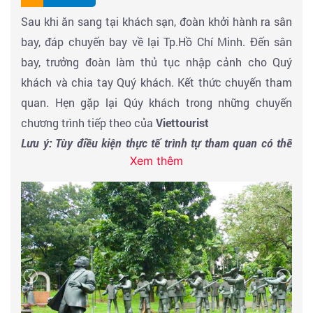
-
Thưởng thức chương trình biểu diễn nghệ thuật với
các điệu múa và âm nhạc truyền thống địa phương
.
Sau khi ăn sang tại khách sạn, đoàn khởi hành ra sân
bay, đáp chuyến bay về lại Tp.Hồ Chí Minh. Đến sân
Đoàn trở về
Manila
,
thăm thành phố Makati - trung
bay, trưởng đoàn làm thủ tục nhập cảnh cho Quý
tâm tài chính
, thương mại lớn nhất của Phillipines.
khách và chia tay Quý khách. Kết thức chuyến tham
Tiếp tục di chuyển đến
Bonifacio Global City
- nơi tập
quan. Hẹn gặp lại Qúy khách trong những chuyến
trung của các toà nhà có kiến trúc độc đáo, ấn tượng
chương trình tiếp theo của
Viettourist
và hiện đại, là nơi thể hiện sự năng động và trẻ trung
Lưu ý: Tùy điều kiện thực tế trình tự tham quan có thể
Xem thêm
của Phillipines.
thay đổi nhưng vẫn bảo đảm đầy đủ điểm tham quan
nêu trong chương trình.
Đến giờ xe đưa Quý khách đi ngắm hoàng hôn khu vực
vịnh Manila, dùng bữa tối và về nghỉ đêm tại khách
sạn.