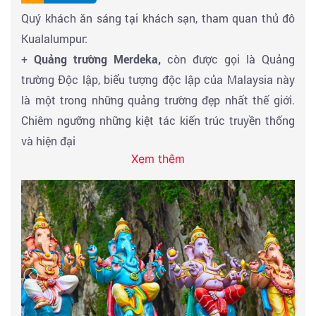
Quý khách ăn sáng tại khách sạn, tham quan thủ đô
Kualalumpur:
+
Qu
ảng trường Merdeka,
còn được gọi là Quảng
trường Độc lập, biểu tượng độc lập của Malaysia này
là một trong những quảng trường đẹp nhất thế giới.
Chiêm ngưỡng những kiệt tác kiến trúc truyền thống
và hiện đại
Xem thêm
+ Tham quan Istana Negara
- nơi ở của Vua Malaysia
này không cho phép du khách vào bên trong tòa nhà,
quý khách chụp ảnh bên ngoài cùng với việc đổi gác
của lính canh, diễn ra hàng giờ.
+
Đài tưởng niệm Quốc gia (Tugu Negara)
một công
trình bằng đồng tưởng nhớ những sinh mạng đã thiệt
mạng trong cuộc đấu tranh giành độc lập của
Malaysia, do kiến trúc sư người Mỹ Felix de Weldon