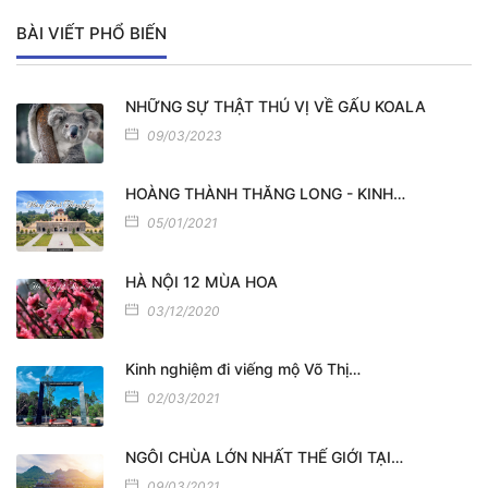
BÀI VIẾT PHỔ BIẾN
NHỮNG SỰ THẬT THÚ VỊ VỀ GẤU KOALA
09/03/2023
HOÀNG THÀNH THĂNG LONG - KINH…
05/01/2021
HÀ NỘI 12 MÙA HOA
03/12/2020
Kinh nghiệm đi viếng mộ Võ Thị…
02/03/2021
NGÔI CHÙA LỚN NHẤT THẾ GIỚI TẠI…
09/03/2021