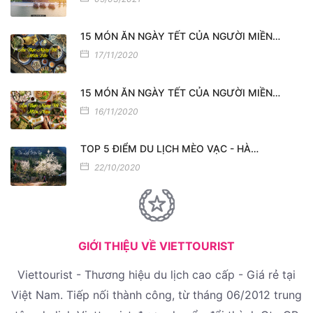
15 MÓN ĂN NGÀY TẾT CỦA NGƯỜI MIỀN…
17/11/2020
15 MÓN ĂN NGÀY TẾT CỦA NGƯỜI MIỀN…
16/11/2020
TOP 5 ĐIỂM DU LỊCH MÈO VẠC - HÀ…
22/10/2020
GIỚI THIỆU VỀ VIETTOURIST
Viettourist - Thương hiệu du lịch cao cấp - Giá rẻ tại
Việt Nam. Tiếp nối thành công, từ tháng 06/2012 trung