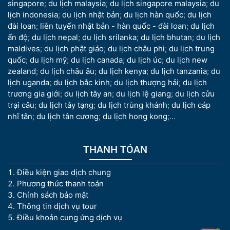
singapore
;
du lịch malaysia
;
du lịch singapore malaysia
;
du
lịch indonesia
;
du lịch nhật bản
;
du lịch hàn quốc
;
du lịch
đài loan
;
liên tuyến nhật bản - hàn quốc - đài loan
;
du lịch
ấn độ
;
du lịch nepal
;
du lịch srilanka
;
du lịch bhutan
;
du lịch
maldives
;
du lịch phật giáo
;
du lịch châu phi
;
du lịch trung
quốc
;
du lịch mỹ
;
du lịch canada
;
du lịch úc
;
du lịch new
zealand
;
du lịch châu âu
;
du lịch kenya
;
du lịch tanzania
;
du
lịch uganda
;
du lịch bắc kinh
;
du lịch thượng hải
;
du lịch
trương gia giới
;
du lịch tây an
;
du lịch lệ giang
;
du lịch cửu
trại câu
;
du lịch tây tạng
;
du lịch trùng khánh
;
du lịch cáp
nhĩ tân
;
du lịch tân cương
;
du lịch hong kong
;...
THANH TÓAN
Điều kiện giao dịch chung
Phương thức thanh toán
Chính sách bảo mật
Thông tin dịch vụ tour
Điều khoản cung ứng dịch vụ