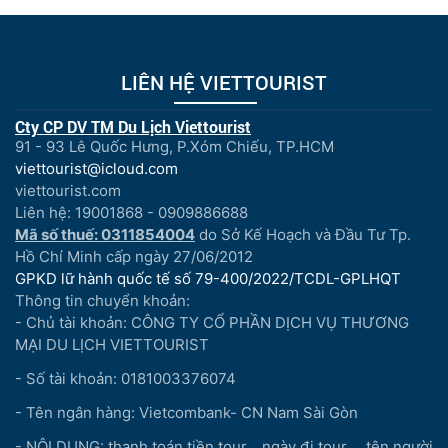
LIÊN HỆ VIETTOURIST
Cty CP DV TM Du Lịch Viettourist
91 - 93 Lê Quốc Hưng, P.Xóm Chiếu, TP.HCM
viettourist@icloud.com
viettourist.com
Liên hệ: 19001868 - 0909886688
Mã số thuế: 0311854004
do Sở Kế Hoạch và Đầu Tư Tp.
Hồ Chí Minh cấp ngày 27/06/2012
GPKD lữ hành quốc tế số 79-400/2022/TCDL-GPLHQT
Thông tin chuyển khoản:
- Chủ tài khoản: CÔNG TY CỔ PHẦN DỊCH VỤ THƯƠNG
MẠI DU LỊCH VIETTOURIST
- Số tài khoản: 0181003376074
- Tên ngân hàng: Vietcombank- CN Nam Sài Gòn
- NỘI DUNG: thanh toán tiền tour...,ngày đi tour..., tên người