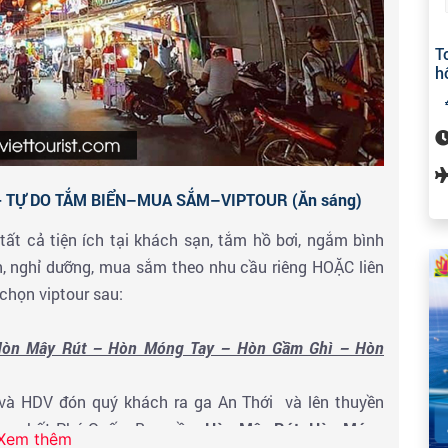
T
h
 TỰ DO TẮM BIỂN–MUA SẮM–VIPTOUR (Ăn sáng)
t cả tiện ích tại khách sạn, tắm hồ bơi, ngắm bình
, nghỉ dưỡng, mua sắm theo nhu cầu riêng HOẶC liên
chọn viptour sau:
o Hòn Mây Rút – Hòn Móng Tay – Hòn Gầm Ghì – Hòn
e và HDV đón quý khách ra ga An Thới và lên thuyền
đẹp nhất Phú Quốc. Bao gồm
Hòn Mây Rút, Hòn Móng
Xem thêm