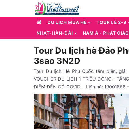
DU LỊCH MÙA HÈ
TOUR LỄ 2-9
NHẬT-HÀN-ĐÀI
NAM Á - PHẬT GIÁO
Tour Du lịch hè Đảo Ph
3sao 3N2D
Tour Du lịch Hè Phú Quốc tắm biển, giải
VOUCHER DU LỊCH 1 TRIỆU ĐỒNG - TẶNG 
ĐIỂM ĐẾN CÓ COVID . Liên hệ: 19001868 -