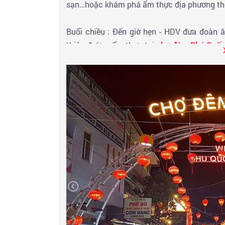
sạn…hoặc khám phá ẩm thực địa phương the
Buổi chiều : Đến giờ hẹn - HDV đưa đoàn ă
thiên đường ẩm thực tại
chợ đêm Phú Quố
địa phương tươi sống vô cùng hấp dẫn tùy th
hoặc trải nghiệm cuộc sống sôi động tại ba
Central Resort, Palma, Lam Hà, Orange, Van