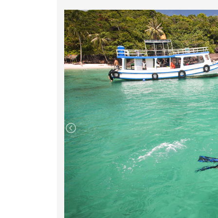
Tay, Hòn Gầm Ghì, Hòn Thơm
. Ngoài ra qu
cùng hệ sinh thái phong phú được bảo tồ
điểm vô cùng yêu thích của du khách, với 
tạo lên những khung hình sống ảo tuyệt vời.
Tiếp tục hành trình đến Hòn Móng Tay, Ăn tr
XÍCH ĐU HUYỀN THOẠI
mà khách du lịch th
trình Đến HÒN GẦM GHÌ tham dự chương trì
hô đầy màu sắc. Đặc biệt quý khách có th
công viên san hô với sự phục vụ chuyên
ngắm nhìn các cụm san hô cùng rất nhiều lo
sắc màu ăn dưới đáy đại dương (thời gian k
Chiều Cano đưa đoàn về lại cảng Cảng A
tiếng với bờ cát trắng mịn trải dài và nước
nhất Phú Quốc - Tự do hưởng thụ cảnh sắc 
như Cổng trời, căn nhà gỗ, nấc thang lên thiê
2. Viptour -
TRẢI NGHIỆM CÁP TREO VƯỢT B