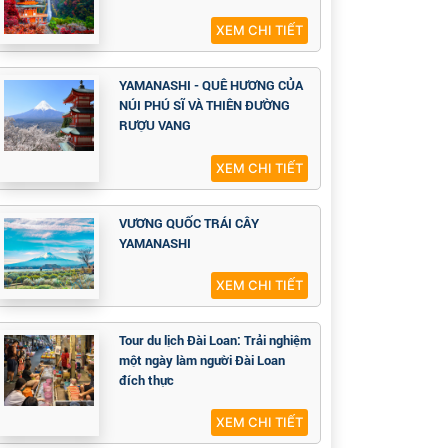
XEM CHI TIẾT
YAMANASHI - QUÊ HƯƠNG CỦA
NÚI PHÚ SĨ VÀ THIÊN ĐƯỜNG
RƯỢU VANG
XEM CHI TIẾT
VƯƠNG QUỐC TRÁI CÂY
YAMANASHI
XEM CHI TIẾT
Tour du lịch Đài Loan: Trải nghiệm
một ngày làm người Đài Loan
đích thực
XEM CHI TIẾT