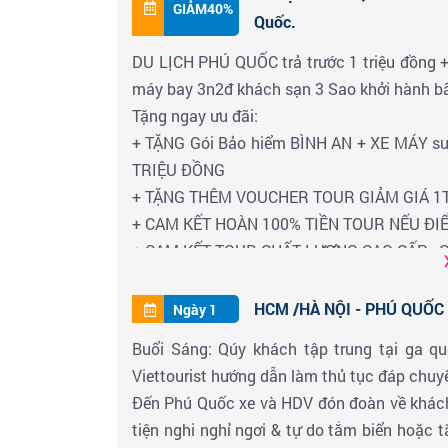
GIẢM40%
Quốc.
DU LỊCH PHÚ QUỐC trả trước 1 triệu đồng + 
máy bay 3n2đ khách sạn 3 Sao khởi hành b
Tặng ngay ưu đãi:
+ TẶNG Gói Bảo hiểm BÌNH AN + XE MÁY suốt
TRIỆU ĐỒNG
+ TẶNG THÊM VOUCHER TOUR GIẢM GIÁ 1TR
+ CAM KẾT HOÀN 100% TIỀN TOUR NẾU ĐIỂ
+ CAM KẾT TOUR CHẤT LƯỢNG CAO CẤP - 
HCM /HÀ NỘI - PHÚ QUỐC 
Ngày 1
Buổi Sáng: Qúy khách tập trung tại ga q
Viettourist hướng dẫn làm thủ tục đáp chuy
Đến Phú Quốc xe và HDV đón đoàn về khách
tiện nghi nghỉ ngơi & tự do tắm biển hoặc 