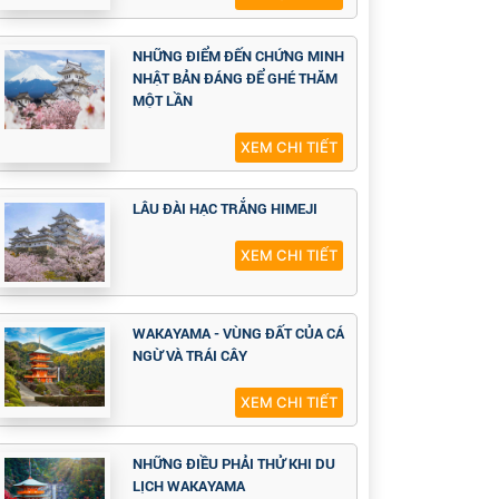
NHỮNG ĐIỂM ĐẾN CHỨNG MINH
NHẬT BẢN ĐÁNG ĐỂ GHÉ THĂM
MỘT LẦN
XEM CHI TIẾT
LÂU ĐÀI HẠC TRẮNG HIMEJI
XEM CHI TIẾT
WAKAYAMA - VÙNG ĐẤT CỦA CÁ
NGỪ VÀ TRÁI CÂY
XEM CHI TIẾT
NHỮNG ĐIỀU PHẢI THỬ KHI DU
LỊCH WAKAYAMA