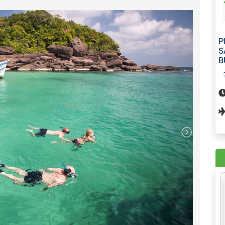
ý khách còn được tắm biển, câu cá, lặn ngắm san hô
n. Di chuyển bằng cano tham quan Hòn Mây Rút địa
xích đu huyền thoại, cây dừa đổ cùng những vách đá
P
S
ưa nghỉ ngơi, vui chơi, tắm biển, nơi đây có
CẦU GỖ,
B
ường xuyên check in - khoảng 1 giờ rồi tiếp tục hành
nh Lặn Ngắm San Hô tại hòn Gầm Ghì nơi có rặng san
ể đăng ký chương trình Đi bộ dưới biển - khám phá
 nghiệp và tận tình của huấn luyện viên, tận mắt
ài sinh vật biển, tận tay cho các loài cá xinh xắn đủ
hoảng 20 phút)
n Thới đến
Sunset sanato
tại Bãi Trường, bãi biển nổi
 biển sạch trong tại Phú Quốc, nơi ngắm hoàng hôn đẹp
hoàng hôn - Check in sống ảo với công trình độc đáo
n đường ...
IỂN DÀI NHẤT THẾ GIỚI
-
HÒN THƠM NATURE PARK.