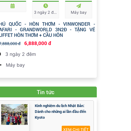
3 ngày 2 đêm
Máy bay
HÚ QUỐC - HÒN THƠM - VINWONDER -
AFARI - GRANDWORLD 3N2Đ - TẶNG VÉ
UFFET HÒN THƠM + CẦU HÔN
6,888,000 đ
7,888,000 đ
3 ngày 2 đêm
Máy bay
Tin tức
Kinh nghiệm du lịch Nhật Bản:
Dành cho những ai lần đầu đến
Kyoto
XEM CHI TIẾT