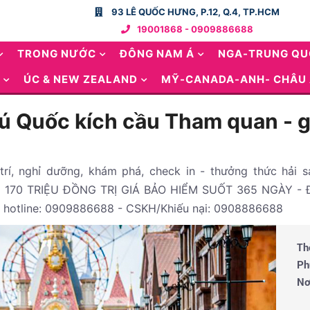
93 LÊ QUỐC HƯNG, P.12, Q.4, TP.HCM
19001868 - 0909886688
TRONG NƯỚC
ĐÔNG NAM Á
NGA-TRUNG Q
ÚC & NEW ZEALAND
MỸ-CANADA-ANH- CHÂU
ú Quốc kích cầu Tham quan - gi
 trí, nghỉ dưỡng, khám phá, check in - thưởng thức hải
170 TRIỆU ĐỒNG TRỊ GIÁ BẢO HIỂM SUỐT 365 NGÀY - 
 hotline: 0909886688 - CSKH/Khiếu nại: 0908886688
Th
Ph
Nơ