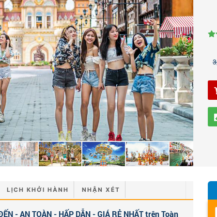
3
LỊCH KHỞI HÀNH
NHẬN XÉT
ẾN - AN TOÀN - HẤP DẪN - GIÁ RẺ NHẤT trên Toàn