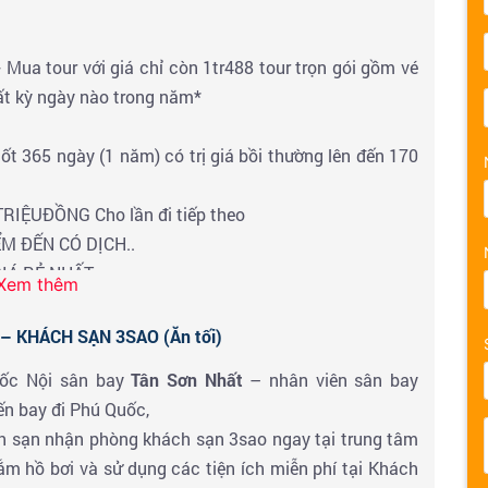
Mua tour với giá chỉ còn 1tr488 tour trọn gói gồm vé
ất kỳ ngày nào trong năm*
 365 ngày (1 năm) có trị giá bồi thường lên đến 170
IỆUĐỒNG Cho lần đi tiếp theo
M ĐẾN CÓ DỊCH..
GIÁ RẺ NHẤT
Xem thêm
– KHÁCH SẠN 3SAO (Ăn tối)
uốc Nội sân bay
Tân Sơn Nhất
– nhân viên sân bay
ến bay đi Phú Quốc,
 sạn nhận phòng khách sạn 3sao ngay tại trung tâm
tắm hồ bơi và sử dụng các tiện ích miễn phí tại Khách