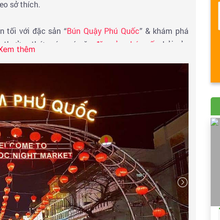
o sở thích.
n tối với đặc sản “
Bún Quậy Phú Quốc
” & khám phá
c
, thưởng thức các món ăn
đặc sản phú quốc,
hải sản
Xem thêm
eo sở thích.
r, beer, club …Nghỉ đêm tại khách sạn 3sao ( Suncosy
da ,… hoặc tương đương)