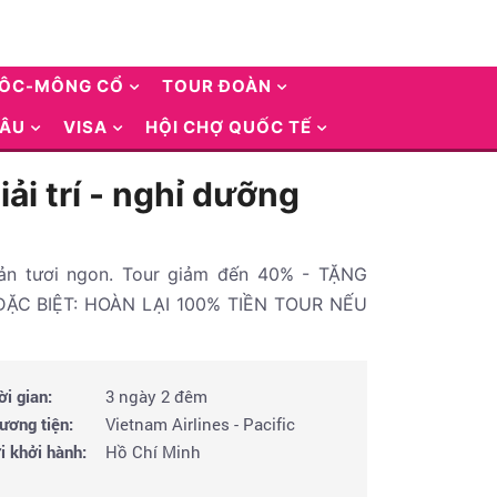
UÔC-MÔNG CỔ
TOUR ĐOÀN
 ÂU
VISA
HỘI CHỢ QUỐC TẾ
ải trí - nghỉ dưỡng
 sản tươi ngon. Tour giảm đến 40% - TẶNG
ĐẶC BIỆT: HOÀN LẠI 100% TIỀN TOUR NẾU
ời gian:
3 ngày 2 đêm
ương tiện:
Vietnam Airlines - Pacific
i khởi hành:
Hồ Chí Minh