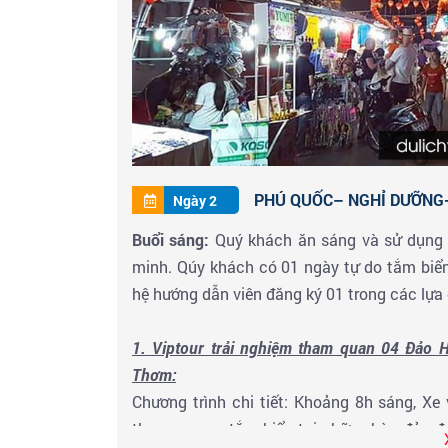
PHÚ QUỐC– NGHỈ DƯỠNG-
Ngày 2
Buổi sáng:
Quý khách ăn sáng và sử dụng tấ
minh. Qúy khách có 01 ngày tự do tắm biển
hệ hướng dẫn viên đăng ký 01 trong các lựa 
1. Viptour trải nghiệm tham quan 04 Đả
Thơm:
Chương trình chi tiết: Khoảng 8h sáng, X
tham quan - tắm biển tại những hòn đảo 