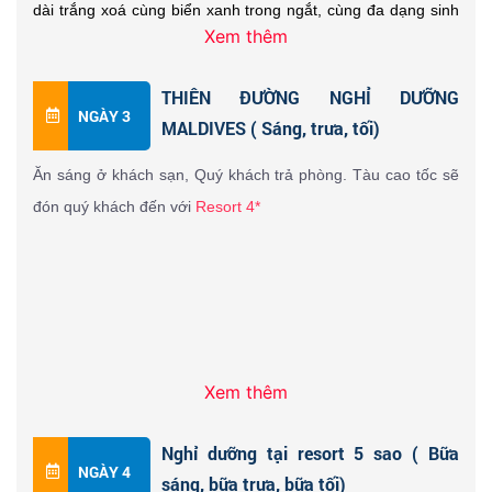
dài trắng xoá cùng biển xanh trong ngắt, cùng đa dạng sinh 
Xem thêm
vật biển.
THIÊN ĐƯỜNG NGHỈ DƯỠNG
NGÀY 3
MALDIVES ( Sáng, trưa, tối)
Ăn sáng ở khách sạn, Quý khách trả phòng. Tàu cao tốc sẽ 
Chuyến tham quan bao gồm:
đón quý khách đến với 
Resort 4*
- Xem rùa biển: Quý khách sẽ được tận mắt chứng kiến 
Xem thêm
những chú rùa biển xinh đẹp, thoả sức bơi lặn và chụp hình 
cùng rùa biển.
Quý khách tự do nghỉ ngơi và sử dụng tất cả dịch vụ tại 
Nghỉ dưỡng tại resort 5 sao ( Bữa
resort: nước uống chào đón, khăn mặt, wifi miễn phí, bơi lặn 
NGÀY 4
sáng, bữa trưa, bữa tối)