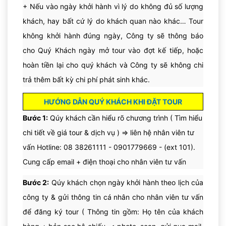
+
Nếu vào ngày khởi hành vì lý do không đủ số lượng
khách, hay bất cứ lý do khách quan nào khác… Tour
không khởi hành đúng ngày, Công ty sẽ thông báo
cho Quý Khách ngày mở tour vào đợt kế tiếp, hoặc
Chợ khô cá Maldives
hoàn tiền lại cho quý khách và Công ty sẽ không chi
trả thêm bất kỳ chi phí phát sinh khác.
HƯỚNG DẪN QUÝ KHÁCH KHI ĐẶT TOUR
Bước 1:
Qúy khách cần hiểu rõ chương trình ( Tìm hiểu
chi tiết về giá tour & dịch vụ ) => liên hệ nhân viên tư
Sau đó tham quan cửa hàng quầy lưu niệm và mua sắm 
vấn Hotline: 08 38261111 - 0901779669 - (ext 101).
những món quà tại Malé. 
Cung cấp email + điện thoại cho nhân viên tư vấn
Bước 2:
Qúy khách chọn ngày khởi hành theo lịch của
công ty & gửi thông tin cá nhân cho nhân viên tư vấn
để đăng ký tour ( Thông tin gồm: Họ tên của khách