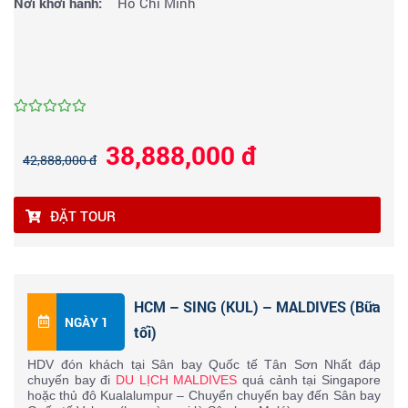
Nơi khởi hành:
Hồ Chí Minh
38,888,000 đ
42,888,000 đ
ĐẶT TOUR
HCM – SING (KUL) – MALDIVES (Bữa
NGÀY 1
tối)
HDV đón khách tại Sân bay Quốc tế Tân Sơn Nhất đáp 
chuyến bay đi 
DU LỊCH MALDIVES
 quá cảnh tại Singapore 
hoặc thủ đô Kualalumpur – Chuyển chuyến bay đến Sân bay 