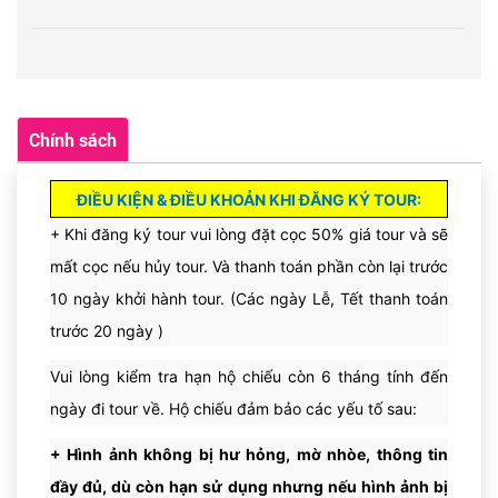
Cung điện xưa Malé
Quý khách có thể tham quan và mua sắm các sản phẩm
từ nhiều thương hiệu nổi tiếng tại đây.
Chính sách
Sau đó tàu cao tốc đưa khách trở về khách sạn để nghỉ ngơi.
Bạn có thể mua đặc sản Malaysia là socola đủ loại để về làm
ĐIỀU KIỆN & ĐIỀU KHOẢN KHI ĐĂNG KÝ TOUR:
quà.
+
Khi đăng ký tour vui lòng đặt cọc 50% giá tour và sẽ
Văn phòng tổng thống
mất cọc nếu hủy tour. Và thanh toán phần còn lại trước
Tham quan trung tâm Đá Đen cùng nhiều sản phẩm trang
10 ngày khởi hành tour. (Các ngày Lễ, Tết thanh toán
sức cao cấp.
trước 20 ngày )
Trở lại sân bay Kuala Lumpur và đáp chuyến bay về HCM.
Vui lòng kiểm tra hạn hộ chiếu còn 6 tháng tính đến
Đến sân bay Tân Sơn Nhất kết thúc chương trình, chia tay
ngày đi tour về.
Hộ chiếu đảm bảo các yếu tố sau:
Nhà thờ Hukuru Miskiiy
 - nhà thờ Hồi giáo cổ nhất 
Từ 17h30 – 20h: 
Maldives
hẹn ngày gặp lại.
+ Hình ảnh không bị hư hỏng, mờ nhòe, thông tin
đầy đủ, dù còn hạn sử dụng nhưng nếu hình ảnh bị