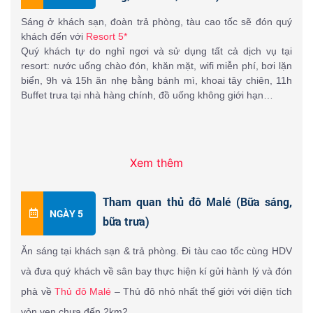
biển, 9h và 15h ăn nhẹ bằng bánh mì, khoai tây chiên, 11h 
Buffet trưa tại nhà hàng chính, đồ uống không giới hạn…
Sáng ở khách sạn, đoàn trả phòng, tàu cao tốc sẽ đón quý
khách đến với
Resort 5*
Quý khách tự do nghỉ ngơi và sử dụng tất cả dịch vụ tại
resort: nước uống chào đón, khăn mặt, wifi miễn phí, bơi lặn
biển, 9h và 15h ăn nhẹ bằng bánh mì, khoai tây chiên, 11h
Buffet trưa tại nhà hàng chính, đồ uống không giới hạn…
Ngắm Cá Heo: Quý khách sẽ được tận mắt chứng kiến 
những đàn cá heo tung tăng trên mặt nước và vui đùa cùng 
Ăn tối & nghỉ đêm tại resort ngoài ĐẠI DƯƠNG
với chúng.
Xem thêm
Tham quan thủ đô Malé (Bữa sáng,
NGÀY 5
bữa trưa)
Sandbank 
: Tàu cao tốc sẽ đưa quý khách ra 1 hòn đảo nhỏ 
chỉ toàn cát, quý khách được thoả sức ngắm cảnh, tắm biển 
Ăn sáng tại khách sạn & trả phòng. Đi tàu cao tốc cùng HDV 
và ghi lại những bức ảnh đẹp vui nhộn tại đây. Cắm trại và 
và đưa quý khách về sân bay thực hiện kí gửi hành lý và đón 
dùng bữa trưa tại đây.
phà về 
Thủ đô Malé
 – Thủ đô nhỏ nhất thế giới với diện tích 
vỏn vẹn chưa đến 2km2 