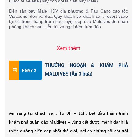
Quốc tế Velana (hay còn gọi là Sân bay Malé).
Đến sân bay Malé HDV địa phương & Tàu Cano cao tốc 
Viettourist đón và đưa Qúy khách về khách sạn, resort 3sao 
tại 01 trong hàng trăm đảo tuyệt đẹp của Maldives để nhận 
phòng khách sạn – Ăn tối và nghỉ đêm trên đảo.
Xem thêm
THƯỞNG NGOẠN & KHÁM PHÁ
NGÀY 2
MALDIVES (Ăn 3 bữa)
Ăn sáng tại khách sạn. Từ 9h – 15h: Bắt đầu hành trình 
khám phá 
quần đảo Maldives
 – vùng đất được mệnh danh là 
thiên đường biển đẹp nhất thế giới, nơi có những bãi cát trải 