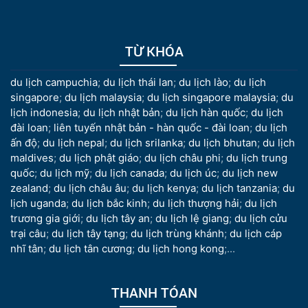
TỪ KHÓA
du lịch campuchia
;
du lịch thái lan
;
du lịch lào
;
du lịch
singapore
;
du lịch malaysia
;
du lịch singapore malaysia
;
du
lịch indonesia
;
du lịch nhật bản
;
du lịch hàn quốc
;
du lịch
đài loan
;
liên tuyến nhật bản - hàn quốc - đài loan
;
du lịch
ấn độ
;
du lịch nepal
;
du lịch srilanka
;
du lịch bhutan
;
du lịch
maldives
;
du lịch phật giáo
;
du lịch châu phi
;
du lịch trung
quốc
;
du lịch mỹ
;
du lịch canada
;
du lịch úc
;
du lịch new
zealand
;
du lịch châu âu
;
du lịch kenya
;
du lịch tanzania
;
du
lịch uganda
;
du lịch bắc kinh
;
du lịch thượng hải
;
du lịch
trương gia giới
;
du lịch tây an
;
du lịch lệ giang
;
du lịch cửu
trại câu
;
du lịch tây tạng
;
du lịch trùng khánh
;
du lịch cáp
nhĩ tân
;
du lịch tân cương
;
du lịch hong kong
;...
THANH TÓAN