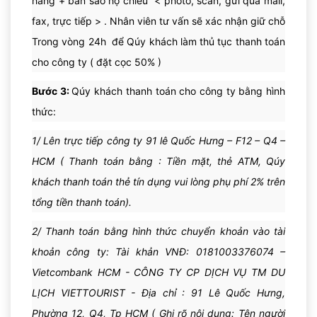
hàng + bản sao hộ chiếu < photo, scan, gửi qua mail,
fax, trực tiếp > . Nhân viên tư vấn sẽ xác nhận giữ chỗ
Trong vòng 24h để Qúy khách làm thủ tục thanh toán
cho công ty ( đặt cọc 50% )
Bước 3:
Qúy khách thanh toán cho công ty bằng hình
Đoàn ăn tối tự do theo sở thích của mỗi người, sau đó ra 
Sân Bay Quốc tế Velana để đáp chuyến bay trở về Việt Nam. 
thức:
Qúa cảnh tại SINGAPORE ( Hoặc Kualalumpur ).
1/ Lên trực tiếp công ty 91 lê Quốc Hưng – F12 – Q4 –
HCM ( Thanh toán bằng : Tiền mặt, thẻ ATM, Qúy
khách thanh toán thẻ tín dụng vui lòng phụ phí 2% trên
tổng tiền thanh toán).
2/ Thanh toán bằng hình thức chuyển khoản vào tài
khoản công ty: Tài khản VNĐ: 0181003376074 –
Vietcombank HCM - CÔNG TY CP DỊCH VỤ TM DU
LỊCH VIETTOURIST - Địa chỉ : 91 Lê Quốc Hưng,
Phường 12, Q4, Tp HCM ( Ghi rõ nội dung: Tên người