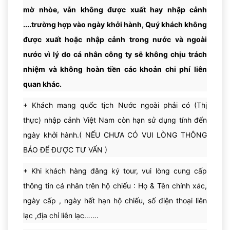
mờ nhòe, vẫn không được xuất hay nhập cảnh
....trường hợp vào ngày khởi hành, Quý khách không
Fishing trip 
bao gồm: Ngắm hoàng hôn trên biển + Câu cá 
được xuất hoặc nhập cảnh trong nước và ngoài
đêm + Bữa tối đặc biệt
Dạo thăm 
Quảng trường Malé
nước vì lý do cá nhân công ty sẽ không chịu trách
nhiệm và không hoàn tiền các khoản chi phí liên
quan khác.
+
Khách mang quốc tịch Nước ngoài phải có (Thị
thực) nhập cảnh Việt Nam còn hạn sử dụng tính đến
Tàu cao tốc đưa quý khách đi ngắm hoàng hôn trên biển, 
Chợ cá
ngày khởi hành.( NẾU CHƯA CÓ VUI LÒNG THÔNG
HDV sẽ đưa quý khách câu cá đêm theo cách thức đặc biệt 
BÁO ĐỂ ĐƯỢC TƯ VẤN )
của người dân Maldives. Sau đó nhà hàng của khách sạn sẽ 
+
Khi khách hàng đăng ký tour, vui lòng cung cấp
phục vụ 1 bữa tối đặc biệt với số cá câu được.
thông tin cá nhân trên hộ chiếu : Họ & Tên chính xác,
ngày cấp , ngày hết hạn hộ chiếu, số điện thoại liên
Chợ nông sản địa phương
lạc ,địa chỉ liên lạc…….