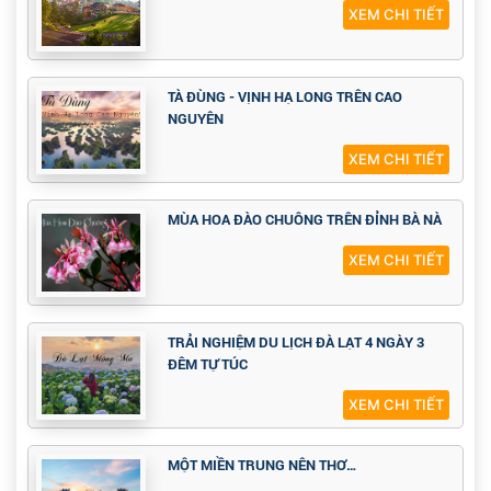
XEM CHI TIẾT
TÀ ĐÙNG - VỊNH HẠ LONG TRÊN CAO
NGUYÊN
XEM CHI TIẾT
MÙA HOA ĐÀO CHUÔNG TRÊN ĐỈNH BÀ NÀ
XEM CHI TIẾT
TRẢI NGHIỆM DU LỊCH ĐÀ LẠT 4 NGÀY 3
ĐÊM TỰ TÚC
XEM CHI TIẾT
MỘT MIỀN TRUNG NÊN THƠ…