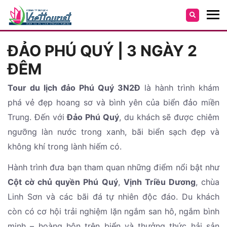
ĐẢO PHÚ QUÝ | 3 NGÀY 2
ĐÊM
Tour du lịch đảo Phú Quý 3N2Đ
là hành trình khám
phá vẻ đẹp hoang sơ và bình yên của biển đảo miền
Trung. Đến với
Đảo Phú Quý
, du khách sẽ được chiêm
ngưỡng làn nước trong xanh, bãi biển sạch đẹp và
không khí trong lành hiếm có.
Hành trình đưa bạn tham quan những điểm nổi bật như
Cột cờ chủ quyền Phú Quý
,
Vịnh Triều Dương
, chùa
Linh Sơn và các bãi đá tự nhiên độc đáo. Du khách
còn có cơ hội trải nghiệm lặn ngắm san hô, ngắm bình
minh – hoàng hôn trên biển và thưởng thức hải sản