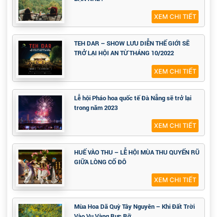
XEM CHI TIẾT
TEH DAR – SHOW LƯU DIỄN THẾ GIỚI SẼ
TRỞ LẠI HỘI AN TỪ THÁNG 10/2022
XEM CHI TIẾT
Lễ hội Pháo hoa quốc tế Đà Nẵng sẽ trở lại
trong năm 2023
XEM CHI TIẾT
HUẾ VÀO THU – LỄ HỘI MÙA THU QUYẾN RŨ
GIỮA LÒNG CỐ ĐÔ
XEM CHI TIẾT
Mùa Hoa Dã Quỳ Tây Nguyên – Khi Đất Trời
Vào Vụ Vàng Rực Rỡ