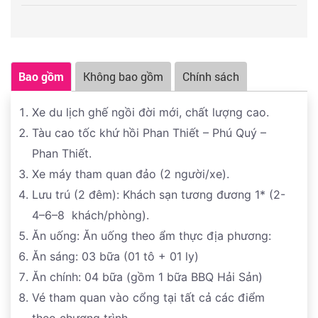
thuỷ, công ty sẽ không chịu trách nhiệm bất kỳ phát
đảo. Nằm dưới chân núi Cao Cát. Điểm lý tưởng để
sinh nào do lỗi trên như: phát sinh bữa ăn, nhà hàng,
ngắm cảnh, chụp hình.
khách sạn, phương tiện di chuyển, hướng dẫn viên,….
18h00: Đoàn tự do dùng bữa tối , khám phá đảo về
đêm. (tự túc ăn tối)
Bao gồm
Không bao gồm
Chính sách
Trình tự các điểm tham quan có thể thay đổi tùy theo
tình hình thực tế nhưng vẫn đảm bảo đầy đủ các điểm
Xe du lịch ghế ngồi đời mới, chất lượng cao.
tham quan theo chương trình
Tàu cao tốc khứ hồi Phan Thiết – Phú Quý –
Phan Thiết.
Xe máy tham quan đảo (2 người/xe).
Lưu trú (2 đêm): Khách sạn tương đương 1* (2-
4–6–8 khách/phòng).
Ăn uống: Ăn uống theo ẩm thực địa phương:
Ăn sáng: 03 bữa (01 tô + 01 ly)
Ăn chính: 04 bữa (gồm 1 bữa BBQ Hải Sản)
Vé tham quan vào cổng tại tất cả các điểm