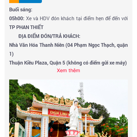
Buổi sáng:
05h00:
Xe và HDV đón khách tại điểm hẹn để đến với
TP PHAN THIẾT
ĐỊA ĐIỂM ĐÓN/TRẢ KHÁCH:
Nhà Văn Hóa Thanh Niên (04 Phạm Ngọc Thạch, quận
1)
Thuận Kiều Plaza, Quận 5 (không có điểm gửi xe máy)
Xem thêm
Cây Xăng Nhơn Hòa – gần Vạn Phúc City (520 Quốc lộ
13, Thủ Đức)
Cây Xăng comeco số 14 (450 Kinh Dương Vương, An
Lạc, Bình Tân) - đối diện Bến xe miền tây
Ngã 4 Thủ Đức (không có điểm gửi xe máy)
Amata Biên Hòa
Tới Phan Thiết,
Đoàn dừng chân và dùng bữa sáng tại
nhà hàng.