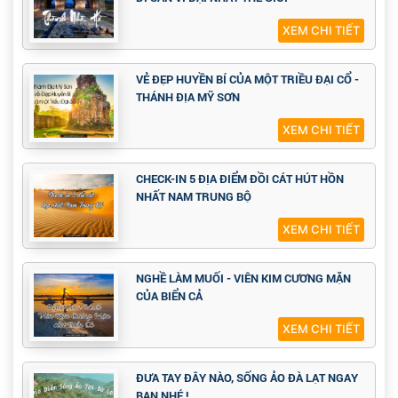
XEM CHI TIẾT
VẺ ĐẸP HUYỀN BÍ CỦA MỘT TRIỀU ĐẠI CỔ -
THÁNH ĐỊA MỸ SƠN
XEM CHI TIẾT
CHECK-IN 5 ĐỊA ĐIỂM ĐỒI CÁT HÚT HỒN
NHẤT NAM TRUNG BỘ
XEM CHI TIẾT
NGHỀ LÀM MUỐI - VIÊN KIM CƯƠNG MẶN
CỦA BIỂN CẢ
XEM CHI TIẾT
ĐƯA TAY ĐÂY NÀO, SỐNG ẢO ĐÀ LẠT NGAY
BẠN NHÉ !