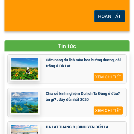
HOÀN TẤT
Tin tức
Cẩm nang du lịch mùa hoa hướng dương, cải
trắng ở Đà Lạt
XEM CHI TIẾT
Chia sẻ kinh nghiệm Du lịch Tà Đùng ở đâu?
ăn gì? , đầy đủ nhất 2020
XEM CHI TIẾT
ĐÀ LẠT THÁNG 9 | BÌNH YÊN ĐẾN LẠ