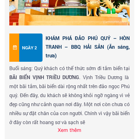
Đoàn Đến bến cảng, HDV làm thủ tục cho du khách
lên
TÀU CAO TỐC
để di chuyển ra
đảo Phú Quý
(Giờ tàu
có thể thay đổi tùy theo từng đợt khởi hành, HDV sẽ
thông báo với khách sớm nhất có thể)
.
KHÁM PHÁ ĐẢO PHÚ QUÝ – HÒN
Đoàn đặt những bước chân đầu tiên xuống đảo. Di
TRANH – BBQ HẢI SẢN (Ăn sáng,
NGÀY 2
chuyển về khách sạn gửi đồ (hoặc nhận phòng, nếu có
trưa)
phòng trống)
Buổi sáng: Quý khách có thể thức sớm đi tắm biển tại
Tự do tham quan Đảo:
BÃI BIỂN VỊNH TRIỀU DƯƠNG
. Vịnh Triều Dương là
11h00:
Dùng cơm trưa, nghỉ trưa. Về nhà nghỉ/khách
một bãi tắm, bãi biển dài rộng nhất trên đảo ngọc Phú
sạn nghỉ ngơi
quý. Đến đây, du khách sẽ không khỏi ngỡ ngàng vì vẻ
14h00:
Đoàn khởi tiếp tục:
đẹp cũng như cảnh quan nơi đây. Một nơi còn chưa có
Di chuyển đến tham quan, chụp hình tại
CỘT CỜ CHỦ
nhiều sự đặt chân của con người. Chính vì vậy bãi biển
QUYỀN BIỂN ĐẢO
tại Phú Quý. Đến đây du khách sẽ
ở đây còn rất hoang sơ và sạch sẽ
được tham quan, tìm hiểu về sự thiêng liêng cũng như
Xem thêm
Đoàn dùng điểm tâm sáng.
sự khó khăn của người dân trong việc bảo vệ chủ