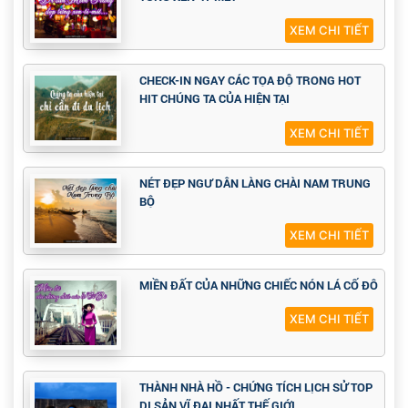
XEM CHI TIẾT
CHECK-IN NGAY CÁC TỌA ĐỘ TRONG HOT
HIT CHÚNG TA CỦA HIỆN TẠI
XEM CHI TIẾT
NÉT ĐẸP NGƯ DÂN LÀNG CHÀI NAM TRUNG
BỘ
XEM CHI TIẾT
MIỀN ĐẤT CỦA NHỮNG CHIẾC NÓN LÁ CỐ ĐÔ
XEM CHI TIẾT
THÀNH NHÀ HỒ - CHỨNG TÍCH LỊCH SỬ TOP
DI SẢN VĨ ĐẠI NHẤT THẾ GIỚI