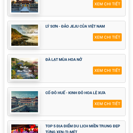
XEM CHI TIẾT
LÝ SƠN - ĐẢO JEJU CỦA VIỆT NAM
XEM CHI TIẾT
ĐÀ LẠT MÙA HOA NỞ
XEM CHI TIẾT
CỐ ĐÔ HUẾ - KINH ĐÔ HOA LỆ XƯA
XEM CHI TIẾT
TOP 5 ĐỊA ĐIỂM DU LỊCH MIỀN TRUNG ĐẸP
TỪNG XEN-TI-MÉT