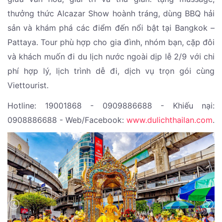
thưởng thức Alcazar Show hoành tráng, dùng BBQ hải
sản và khám phá các điểm đến nổi bật tại Bangkok –
Pattaya. Tour phù hợp cho gia đình, nhóm bạn, cặp đôi
và khách muốn đi du lịch nước ngoài dịp lễ 2/9 với chi
phí hợp lý, lịch trình dễ đi, dịch vụ trọn gói cùng
Viettourist.
Hotline: 19001868 - 0909886688 - Khiếu nại:
0908886688 - Web/Facebook:
www.dulichthailan.com
.