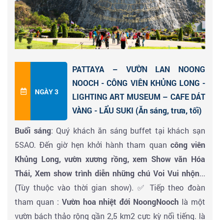
nghiệm các món ăn truyền thống của Thái.
Buổi Tối Quý khách dùng bữa tối tại nhà hàng và xem
chương trình biểu diễn
Alcazar Show
- chương trình
nghệ thuật độc đáo do những người đẹp chuyển giới
PATTAYA – VƯỜN LAN NOONG
biểu diễn. Sân khấu với sức chứa hơn 1200 chỗ ngồi ,
NOOCH - CÔNG VIÊN KHỦNG LONG -
kiến trúc hiện đại, sang trọng cùng hệ thống chiếu
NGÀY 3
LIGHTING ART MUSEUM – CAFE DÁT
sáng nghệ thuật tiên tiến nhất thế giới được các vũ
VÀNG - LẨU SUKI (Ăn sáng, trưa, tối)
công biểu diễn chuyên nghiệp sẽ mang đến cho Quý
Buổi sáng
: Quý khách ăn sáng buffet tại khách sạn
khách một đêm trình diễn đáng nhớ cùng Viettourist.
5SAO. Đến giờ hẹn khởi hành tham quan
công viên
Khủng Long, vườn xương rồng, xem Show văn Hóa
Sau show diễn, quý khách tự do khám phá Pattaya.
Thái
, Xem show trình diễn những chú Voi Vui nhộn
...
Về khách sạn 5SAO nghỉ ngơi
(Tùy thuộc vào thời gian show). ✅ Tiếp theo đoàn
tham quan :
Vườn hoa nhiệt đới NoongNooch
là một
vườn bách thảo rộng gần 2,5 km2 cực kỳ nổi tiếng. là