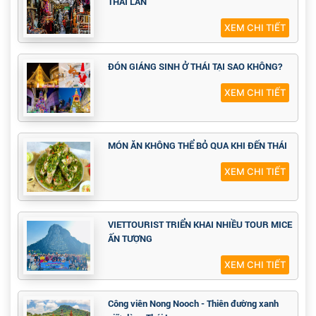
THÁI LAN
XEM CHI TIẾT
ĐÓN GIÁNG SINH Ở THÁI TẠI SAO KHÔNG?
XEM CHI TIẾT
MÓN ĂN KHÔNG THỂ BỎ QUA KHI ĐẾN THÁI
XEM CHI TIẾT
VIETTOURIST TRIỂN KHAI NHIỀU TOUR MICE
ẤN TƯỢNG
XEM CHI TIẾT
Công viên Nong Nooch - Thiên đường xanh