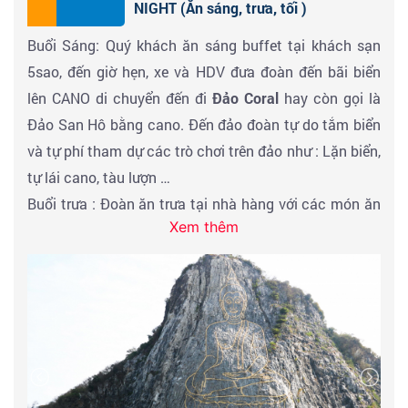
NIGHT (Ăn sáng, trưa, tối )
Buổi Sáng: Quý khách ăn sáng buffet tại khách sạn
5sao, đến giờ hẹn, xe và HDV đưa đoàn đến bãi biển
lên CANO di chuyển đến đi
Đảo Coral
hay còn gọi là
Đảo San Hô bằng cano. Đến đảo đoàn tự do tắm biển
và tự phí tham dự các trò chơi trên đảo như : Lặn biển,
tự lái cano, tàu lượn …
Buổi trưa : Đoàn ăn trưa tại nhà hàng với các món ăn
Xem thêm
đặc trưng Thái Lan, sau đó tham quan trung tâm vàng
bạc đá quý Hoàng Gia Thái Lan & mua sắm tại cửa
hàng nông sản, đặc sản Thái Lan làm quà cho người
thân.
Chiều : Đoàn Khởi hành tham quan chụp hình
NÚI
PHẬT VÀNG
- kỷ lục guiness Thế giới, ghé
CHỢ NỔI 4
MIỀN
đặc sắc văn hóa truyền thống Thái lan & trải