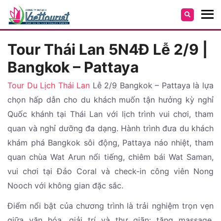
Tour Thái Lan 5N4Đ Lễ 2/9 |
Bangkok – Pattaya
Tour Du Lịch Thái Lan
Lễ 2/9 Bangkok – Pattaya là lựa
chọn hấp dẫn cho du khách muốn tận hưởng kỳ nghỉ
Quốc khánh tại Thái Lan với lịch trình vui chơi, tham
quan và nghỉ dưỡng đa dạng. Hành trình đưa du khách
khám phá Bangkok sôi động, Pattaya náo nhiệt, tham
quan chùa Wat Arun nổi tiếng, chiêm bái Wat Saman,
vui chơi tại Đảo Coral và check-in công viên Nong
Nooch với không gian đặc sắc.
Điểm nổi bật của chương trình là trải nghiệm trọn vẹn
giữa văn hóa, giải trí và thư giãn: tặng massage,