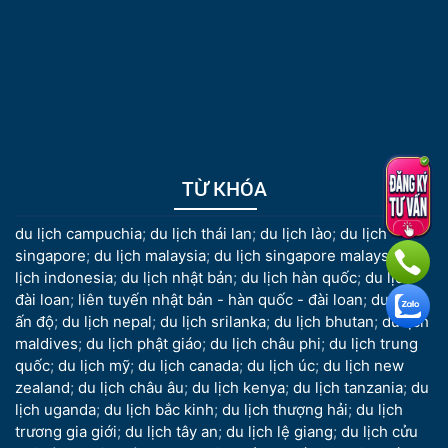
TỪ KHÓA
du lịch campuchia
;
du lịch thái lan
;
du lịch lào
;
du lịch
singapore
;
du lịch malaysia
;
du lịch singapore malaysia
;
du
lịch indonesia
;
du lịch nhật bản
;
du lịch hàn quốc
;
du lịch
đài loan
;
liên tuyến nhật bản - hàn quốc - đài loan
;
du lịch
ấn độ
;
du lịch nepal
;
du lịch srilanka
;
du lịch bhutan
;
du lịch
maldives
;
du lịch phật giáo
;
du lịch châu phi
;
du lịch trung
quốc
;
du lịch mỹ
;
du lịch canada
;
du lịch úc
;
du lịch new
zealand
;
du lịch châu âu
;
du lịch kenya
;
du lịch tanzania
;
du
lịch uganda
;
du lịch bắc kinh
;
du lịch thượng hải
;
du lịch
trương gia giới
;
du lịch tây an
;
du lịch lệ giang
;
du lịch cửu