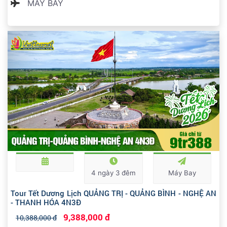
MÁY BAY
4 ngày 3 đêm
Máy Bay
Tour Tết Dương Lịch QUẢNG TRỊ - QUẢNG BÌNH - NGHỆ AN
- THANH HÓA 4N3Đ
9,388,000 đ
10,388,000 đ