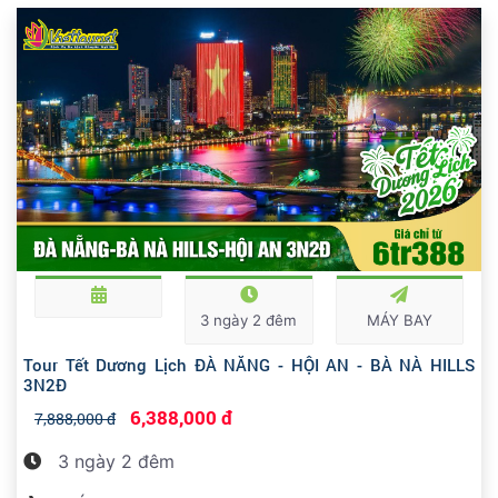
3 ngày 2 đêm
MÁY BAY
Tour Tết Dương Lịch ĐÀ NẴNG - HỘI AN - BÀ NÀ HILLS
3N2Đ
6,388,000 đ
7,888,000 đ
3 ngày 2 đêm