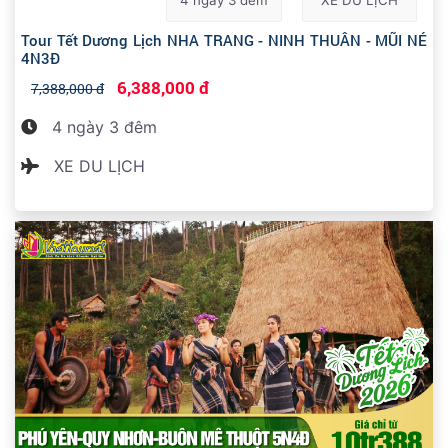
Tour Tết Dương Lịch NHA TRANG - NINH THUÂN - MŨI NÉ
4N3Đ
6,388,000 đ
7,388,000 đ
4 ngày 3 đêm
XE DU LỊCH