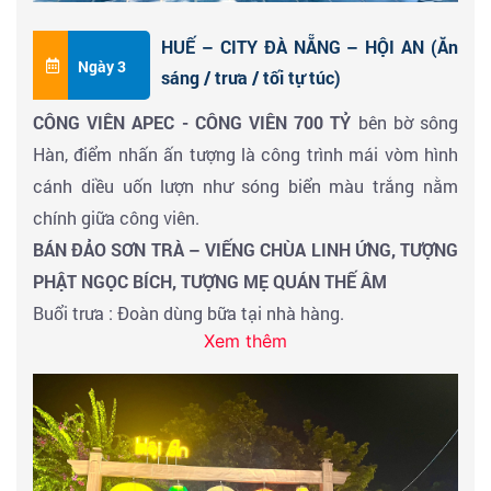
PHƯƠNG VÔ SỰ …
(không bao gồm vé tham quan)
.
HUẾ – CITY ĐÀ NẴNG – HỘI AN (Ăn
Viếng thăm
CHÙA THIÊN MỤ
.
Ngày 3
sáng / trưa / tối tự túc)
Check-in chụp hình
CẦU ĐI BỘ LÁT GỖ LIM 64 TỶ
.
CÔNG VIÊN APEC - CÔNG VIÊN 700 TỶ
bên bờ sông
Buổi tối : Đoàn ăn tối nhận phòng khách sạn
KHÁCH
Hàn, điểm nhấn ấn tượng là công trình mái vòm hình
SẠN 3SAO
nghỉ ngơi. Tự do khám phá cố đô Huế về
cánh diều uốn lượn như sóng biển màu trắng nằm
đêm, hoặc cùng HDV khám phá cố đô huế về đêm với
chính giữa công viên.
chương trình: Dạo thuyền nghe
CA HUẾ TRÊN SÔNG
BÁN ĐẢO SƠN TRÀ – VIẾNG CHÙA LINH ỨNG, TƯỢNG
HƯƠNG
(chi phí tự túc)
PHẬT NGỌC BÍCH, TƯỢNG MẸ QUÁN THẾ ÂM
Buổi trưa : Đoàn dùng bữa tại nhà hàng.
Xem thêm
Buổi chiều : Đoàn tham quan
Buổi sáng : Đoàn ăn sáng, làm thủ tục trả phòng
khách sạn.
Đến giờ hẹn, Xe và HDV đưa Qúy khách trở về thành
phố
ĐÀ NẴNG
. Trải nghiệm
“CITY TOUR”
nơi được