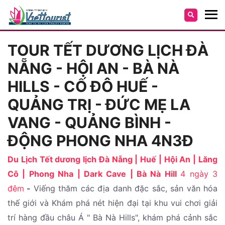
TOUR TẾT DƯƠNG LỊCH ĐÀ
NẴNG - HỘI AN - BÀ NÀ
HILLS - CỐ ĐÔ HUẾ -
QUẢNG TRỊ - ĐỨC MẸ LA
VANG - QUẢNG BÌNH -
ĐỘNG PHONG NHA 4N3Đ
Du Lịch Tết dương lịch Đà Nẵng | Huế | Hội An | Lăng
Cô | Phong Nha | Dark Cave | Bà Nà Hill
4 ngày 3
đêm
-
Viếng thăm các địa danh đặc sắc, sản văn hóa
thế giới và Khám phá nét hiện đại tại khu vui chơi giải
trí hàng đầu châu Á " Bà Nà Hills", khám phá cảnh sắc