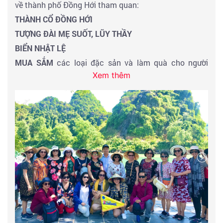
về thành phố Đồng Hới tham quan:
THÀNH CỔ ĐỒNG HỚI
TƯỢNG ĐÀI MẸ SUỐT, LŨY THẦY
BIỂN NHẬT LỆ
MUA SẮM
các loại đặc sản và làm quà cho người
Xem thêm
thân.
Sau đó khởi hành đi
THÁNH ĐỊA LA VANG
- trung tâm
hành hương
ĐỨC MẸ LA VANG
Quý khách đi ngang qua
VĨ TUYẾN 17 CẦU HIỀN
LƯƠNG
cùng
SÔNG BẾN HẢI
.
Buổi trưa : Đoàn dùng bữa tại nhà hàng.
Tiếp tục hành trình về
CỐ ĐÔ HUẾ
. Đến nơi đoàn tham
quan chụp hình bên ngoài
ĐẠI NỘI KINH THÀNH HUẾ
- chiêm ngưỡng vẻ đẹp cổ
kính của
NGỌ MÔN, ĐIỆN THÁI HÒA, NHÀ HÁT DUYỆT
THỊ ĐƯỜNG, VƯỜN CƠ HẠ, THÁI BÌNH LÂU, LẦU TỨ