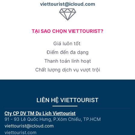
viettourist@icloud.com
TẠI SAO CHỌN VIETTOURIST?
Giá luôn tốt
Điểm đến đa dạng
Thanh toán linh hoạt
Chất lượng dịch vụ vượt trội
LIÊN HỆ VIETTOURIST
Cty CP DV TM Du Lịch Viettourist
91 - 93 Lê Quốc Hưng, P.Xóm Chiếu, TP.HCM
viettourist@icloud.com
viettourist.com