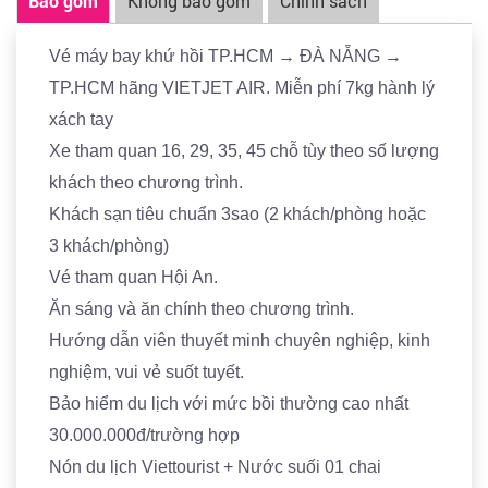
Bao gồm
Không bao gồm
Chính sách
LEO NÚI SỐ
2
đi qua lâu đài mặt trăng.. Chuyến tàu
này có tổng chiều dài 430m sẽ đưa du khách vào
Vé máy bay khứ hồi TP.HCM → ĐÀ NẴNG →
chuyến du ngoạn không gian kỳ vĩ và tráng lệ trên
TP.HCM hãng VIETJET AIR. Miễn phí 7kg hành lý
ĐỈNH NÚI CHÚA
. Xuất phát từ
GA GIẾNG THẦN
và
xách tay
dừng lại ở
GA HANG RỒNG
, mở ra một hành trình
Xe tham quan 16, 29, 35, 45 chỗ tùy theo số lượng
khám phá xứ sở cổ tích diệu kỳ tại
VƯƠNG QUỐC MẶT
khách theo chương trình.
TRĂNG
Khách sạn tiêu chuẩn 3sao (2 khách/phòng hoặc
Quý khách tập trung tại
GA MARSEILLE
, khởi hành lên
3 khách/phòng)
GA LOUVRE
. Quý khách tham quan
KHU LÀNG PHÁP
Vé tham quan Hội An.
– FRENCH VILLAGE
tái hiện một nước Pháp cổ điển
Ăn sáng và ăn chính theo chương trình.
và lãng mạn với tổ hợp công trình kiến trúc độc đáo:
Hướng dẫn viên thuyết minh chuyên nghiệp, kinh
quảng trường, nhà thờ, thị trấn, làng mạc, khách sạn,…
nghiệm, vui vẻ suốt tuyết.
Đến với Làng Pháp, du khách như ngược dòng thời
Bảo hiểm du lịch với mức bồi thường cao nhất
gian, trải nghiệm không gian sống tinh tế và đậm chất
30.000.000đ/trường hợp
thơ của một trong những quốc gia lâu đời nhất thế
Nón du lịch Viettourist + Nước suối 01 chai