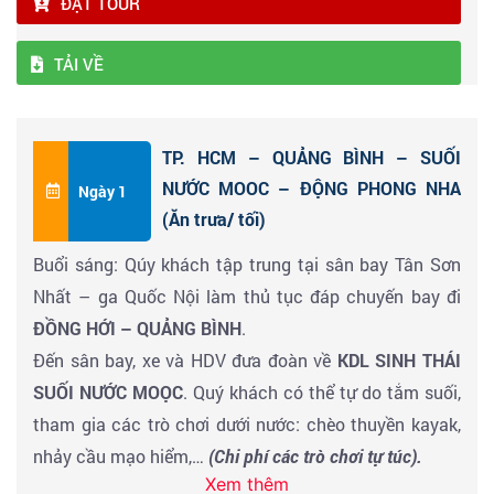
ĐẶT TOUR
TẢI VỀ
TP. HCM – QUẢNG BÌNH – SUỐI
NƯỚC MOOC – ĐỘNG PHONG NHA
Ngày 1
(Ăn trưa/ tối)
Buổi sáng: Qúy khách tập trung tại sân bay Tân Sơn
Nhất – ga Quốc Nội làm thủ tục đáp chuyến bay đi
ĐỒNG HỚI – QUẢNG BÌNH
.
Đến sân bay, xe và HDV đưa đoàn về
KDL SINH THÁI
SUỐI NƯỚC MOỌC
. Quý khách có thể tự do tắm suối,
tham gia các trò chơi dưới nước: chèo thuyền kayak,
nhảy cầu mạo hiểm,…
(Chi phí các trò chơi tự túc).
Xem thêm
Buổi trưa : Đoàn thưởng thức mẹt gà tre tại khu ẩm