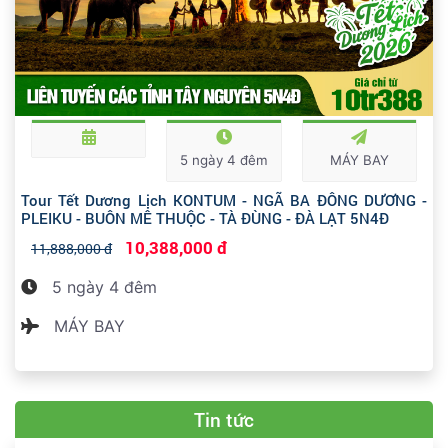
5 ngày 4 đêm
MÁY BAY
Tour Tết Dương Lịch KONTUM - NGÃ BA ĐÔNG DƯƠNG -
PLEIKU - BUÔN MÊ THUỘC - TÀ ĐÙNG - ĐÀ LẠT 5N4Đ
10,388,000 đ
11,888,000 đ
5 ngày 4 đêm
MÁY BAY
Tin tức