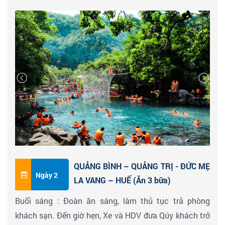
thực suối Nước Moọc với các loại đặc trưng miền sơn
nước
Tiếp tục tham quan
KDL DI SẢN THIÊN NHIÊN THẾ
GIỚI PHONG NHA - KẺ BÀNG
. Quý khách ngồi thuyền
xuôi theo dòng
SÔNG SON
đến tham quan
ĐỘNG
PHONG NHA
, tham quan hang động nước dài nhất
Đông Nam Á. Khám phá
HANG BI KÝ, CÔ TIÊN & CUNG
ĐÌNH, …
Buổi tối : Đoàn ăn tối, nhận phòng
KHÁCH SẠN 3SAO
nghỉ ngơi.
QUẢNG BÌNH – QUẢNG TRỊ - ĐỨC MẸ
Ngày 2
LA VANG – HUẾ (Ăn 3 bữa)
Buổi sáng : Đoàn ăn sáng, làm thủ tục trả phòng
khách sạn. Đến giờ hẹn, Xe và HDV đưa Qúy khách trở