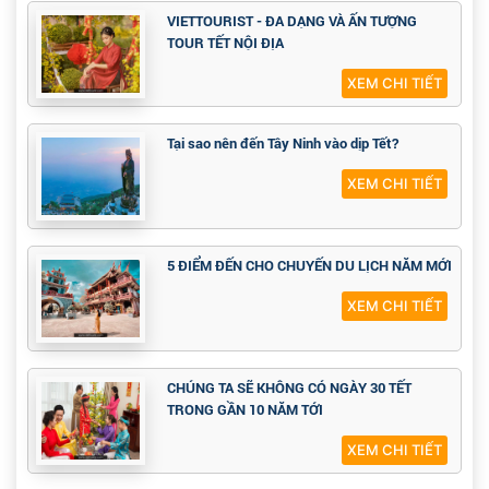
VIETTOURIST - ĐA DẠNG VÀ ẤN TƯỢNG
TOUR TẾT NỘI ĐỊA
XEM CHI TIẾT
Tại sao nên đến Tây Ninh vào dịp Tết?
XEM CHI TIẾT
5 ĐIỂM ĐẾN CHO CHUYẾN DU LỊCH NĂM MỚI
XEM CHI TIẾT
CHÚNG TA SẼ KHÔNG CÓ NGÀY 30 TẾT
TRONG GẦN 10 NĂM TỚI
XEM CHI TIẾT