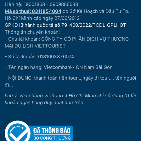
Liên hệ: 19001868 - 0909886688
Mã số thuế: 0311854004
do Sở Kế Hoạch và Đầu Tư Tp.
Hồ Chí Minh cấp ngày 27/06/2012
GPKD lữ hành quốc tế số 79-400/2022/TCDL-GPLHQT
Thông tin chuyển khoản:
- Chủ tài khoản: CÔNG TY CỔ PHẦN DỊCH VỤ THƯƠNG
MẠI DU LỊCH VIETTOURIST
- Số tài khoản: 0181003376074
- Tên ngân hàng: Vietcombank- CN Nam Sài Gòn
- NỘI DUNG: thanh toán tiền tour...,ngày đi tour..., tên người
đi...
Lưu ý: Văn phòng Viettourist Hồ Chí Minh chỉ sử dụng 01 tài
khoản ngân hàng duy nhất như trên.