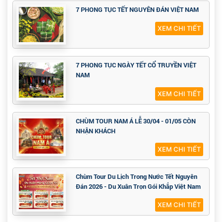
7 PHONG TỤC TẾT NGUYÊN ĐÁN VIỆT NAM
XEM CHI TIẾT
7 PHONG TỤC NGÀY TẾT CỔ TRUYỀN VIỆT
NAM
XEM CHI TIẾT
CHÙM TOUR NAM Á LỄ 30/04 - 01/05 CÒN
NHẬN KHÁCH
XEM CHI TIẾT
Chùm Tour Du Lịch Trong Nước Tết Nguyên
Đán 2026 - Du Xuân Trọn Gói Khắp Việt Nam
XEM CHI TIẾT