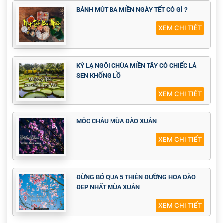
BÁNH MỨT BA MIỀN NGÀY TẾT CÓ GÌ ?
XEM CHI TIẾT
KỲ LẠ NGÔI CHÙA MIỀN TÂY CÓ CHIẾC LÁ
SEN KHỔNG LỒ
XEM CHI TIẾT
MỘC CHÂU MÙA ĐÀO XUÂN
XEM CHI TIẾT
ĐỪNG BỎ QUA 5 THIÊN ĐƯỜNG HOA ĐÀO
ĐẸP NHẤT MÙA XUÂN
XEM CHI TIẾT