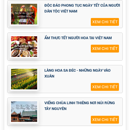
ĐỘC ĐÁO PHONG TỤC NGÀY TẾT CỦA NGƯỜI
DÂN TỘC VIỆT NAM
XEM CHI TIẾT
ẨM THỰC TẾT NGƯỜI HOA TẠI VIỆT NAM
XEM CHI TIẾT
LÀNG HOA SA ĐÉC - NHỮNG NGÀY VÀO
XUÂN
XEM CHI TIẾT
VIẾNG CHÙA LINH THIÊNG NƠI NÚI RỪNG
TÂY NGUYÊN
XEM CHI TIẾT