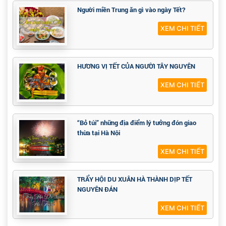
Người miền Trung ăn gì vào ngày Tết?
XEM CHI TIẾT
HƯƠNG VỊ TẾT CỦA NGƯỜI TÂY NGUYÊN
XEM CHI TIẾT
“Bỏ túi” những địa điểm lý tưởng đón giao
thừa tại Hà Nội
XEM CHI TIẾT
TRẨY HỘI DU XUÂN HÀ THÀNH DỊP TẾT
NGUYÊN ĐÁN
XEM CHI TIẾT