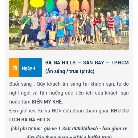
mệnh danh “Thành phố đáng sống” với các điểm
không thể bỏ qua như :
Dạo phố chụp hình tại
CÔNG VIÊN CÁ CHÉP HÓA
RỒNG CẠNH BỜ SÔNG HÀN
.
Check in chụp hình
CẦU TÌNH YÊU
với khung cảnh
trên cầu vô cùng lãng mạn, với những cây cột đèn
hình trái tim, những chiếc khóa bên hai lan can cầu
BÀ NÀ HILLS – SÂN BAY – TP.HCM
minh chứng cho tình yêu của rất nhiều cặp đôi từ mọi
Ngày 4
(Ăn sáng / trưa tự túc)
miền đất nước.
Buổi sáng : Qúy khách ăn sáng tại khách sạn, tự do
Buổi trưa : Đoàn dùng bữa tại nhà hàng.
nghỉ ngơi và tận hưởng các tiện ích của khách sạn
Buổi chiều : Đoàn tham quan
hoặc tắm
BIỂN MỸ KHÊ
.
NÚI NGŨ HÀNH SƠN
,
CHÙA TAM THAI, ĐỘNG HUYỀN
Đến giờ hẹn, Xe và HDV đưa đoàn tham quan
KHU DU
KHÔNG, ĐỘNG TÀNG CHƠN
(chi phí tự túc)
LỊCH
BÀ NÀ HILLS
LÀNG NGHỀ ĐÁ NON NƯỚC
-
xem nghệ nhân điêu
(chi phí tự túc: giá vé 1.350.000đ/khách - bao gồm xe
khắc đá
đưa đón tham quan + HDV + buffet trưa)
CHỤP HÌNH KHU VƯỜN TƯỢNG