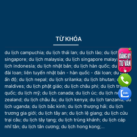
TỪ KHÓA
du lịch campuchia
;
du lịch thái lan
;
du lịch lào
;
du lịch
singapore
;
du lịch malaysia
;
du lịch singapore malaysia
;
du
lịch indonesia
;
du lịch nhật bản
;
du lịch hàn quốc
;
du lịch
đài loan
;
liên tuyến nhật bản - hàn quốc - đài loan
;
du lịch
ấn độ
;
du lịch nepal
;
du lịch srilanka
;
du lịch bhutan
;
du lịch
maldives
;
du lịch phật giáo
;
du lịch châu phi
;
du lịch trung
quốc
;
du lịch mỹ
;
du lịch canada
;
du lịch úc
;
du lịch new
zealand
;
du lịch châu âu
;
du lịch kenya
;
du lịch tanzania
;
du
lịch uganda
;
du lịch bắc kinh
;
du lịch thượng hải
;
du lịch
trương gia giới
;
du lịch tây an
;
du lịch lệ giang
;
du lịch cửu
trại câu
;
du lịch tây tạng
;
du lịch trùng khánh
;
du lịch cáp
nhĩ tân
;
du lịch tân cương
;
du lịch hong kong
;...