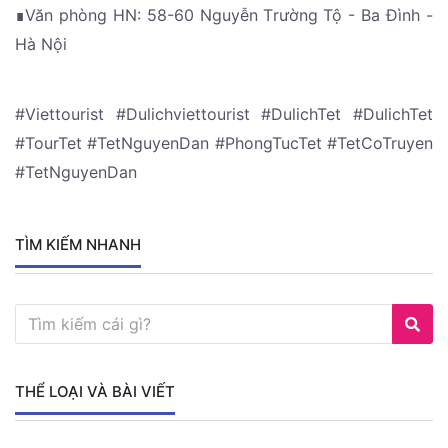
∎Văn phòng HN: 58-60 Nguyễn Trường Tộ - Ba Đình -
Hà Nội
#Viettourist #Dulichviettourist #DulichTet #DulichTet
#TourTet #TetNguyenDan #PhongTucTet #TetCoTruyen
#TetNguyenDan
TÌM KIẾM NHANH
THỂ LOẠI VÀ BÀI VIẾT