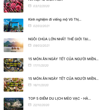
03/12/2020
Kinh nghiệm đi viếng mộ Võ Thị…
02/03/2021
NGÔI CHÙA LỚN NHẤT THẾ GIỚI TẠI…
09/03/2021
15 MÓN ĂN NGÀY TẾT CỦA NGƯỜI MIỀN…
17/11/2020
15 MÓN ĂN NGÀY TẾT CỦA NGƯỜI MIỀN…
16/11/2020
TOP 5 ĐIỂM DU LỊCH MÈO VẠC - HÀ…
22/10/2020