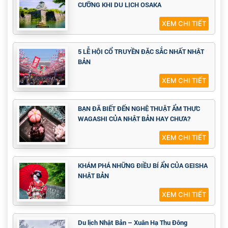
CƯỠNG KHI DU LỊCH OSAKA
XEM CHI TIẾT
5 LỄ HỘI CỔ TRUYỀN ĐẶC SẮC NHẤT NHẬT
BẢN
XEM CHI TIẾT
BẠN ĐÃ BIẾT ĐẾN NGHỆ THUẬT ẨM THỰC
WAGASHI CỦA NHẬT BẢN HAY CHƯA?
XEM CHI TIẾT
KHÁM PHÁ NHỮNG ĐIỀU BÍ ẨN CỦA GEISHA
NHẬT BẢN
XEM CHI TIẾT
Du lịch Nhật Bản – Xuân Hạ Thu Đông