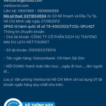
viettourist@icloud.com
viettourist.com
Liên hệ: 19001868 - 0909886688
Mã số thuế: 0311854004
do Sở Kế Hoạch và Đầu Tư Tp.
Hồ Chí Minh cấp ngày 27/06/2012
GPKD lữ hành quốc tế số 79-400/2022/TCDL-GPLHQT
Thông tin chuyển khoản:
- Chủ tài khoản: CÔNG TY CỔ PHẦN DỊCH VỤ THƯƠNG
MẠI DU LỊCH VIETTOURIST
- Số tài khoản: 0181003376074
- Tên ngân hàng: Vietcombank- CN Nam Sài Gòn
- NỘI DUNG: thanh toán tiền tour...,ngày đi tour..., tên người
đi...
Lưu ý: Văn phòng Viettourist Hồ Chí Minh chỉ sử dụng 01 tài
khoản ngân hàng duy nhất như trên.