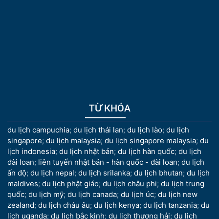
TỪ KHÓA
du lịch campuchia
;
du lịch thái lan
;
du lịch lào
;
du lịch
singapore
;
du lịch malaysia
;
du lịch singapore malaysia
;
du
lịch indonesia
;
du lịch nhật bản
;
du lịch hàn quốc
;
du lịch
đài loan
;
liên tuyến nhật bản - hàn quốc - đài loan
;
du lịch
ấn độ
;
du lịch nepal
;
du lịch srilanka
;
du lịch bhutan
;
du lịch
maldives
;
du lịch phật giáo
;
du lịch châu phi
;
du lịch trung
quốc
;
du lịch mỹ
;
du lịch canada
;
du lịch úc
;
du lịch new
zealand
;
du lịch châu âu
;
du lịch kenya
;
du lịch tanzania
;
du
lịch uganda
;
du lịch bắc kinh
;
du lịch thượng hải
;
du lịch