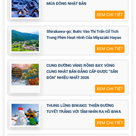
MÙA ĐÔNG NHẬT BẢN
XEM CHI TIẾT
Shirakawa-go: Bước Vào Thị Trấn Cổ Tích
Trong Phim Hoạt Hình Của Miyazaki Hayao
XEM CHI TIẾT
CUNG ĐƯỜNG VÀNG RỒNG BAY: VÒNG
CUNG NHẬT BẢN ĐẲNG CẤP ĐƯỢC “SĂN
ĐÓN” NHIỀU NHẤT 2026
XEM CHI TIẾT
THUNG LŨNG BIWAKO: THIÊN ĐƯỜNG
TUYẾT TRẮNG VỚI TẦM NHÌN RA HỒ BIWA
XEM CHI TIẾT