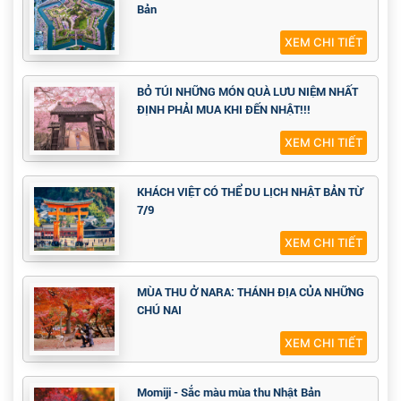
Bản
XEM CHI TIẾT
BỎ TÚI NHỮNG MÓN QUÀ LƯU NIỆM NHẤT
ĐỊNH PHẢI MUA KHI ĐẾN NHẬT!!!
XEM CHI TIẾT
KHÁCH VIỆT CÓ THỂ DU LỊCH NHẬT BẢN TỪ
7/9
XEM CHI TIẾT
MÙA THU Ở NARA: THÁNH ĐỊA CỦA NHỮNG
CHÚ NAI
XEM CHI TIẾT
Momiji - Sắc màu mùa thu Nhật Bản