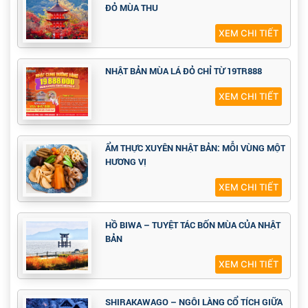
ĐỎ MÙA THU
XEM CHI TIẾT
NHẬT BẢN MÙA LÁ ĐỎ CHỈ TỪ 19TR888
XEM CHI TIẾT
ẨM THỰC XUYÊN NHẬT BẢN: MỖI VÙNG MỘT
HƯƠNG VỊ
XEM CHI TIẾT
HỒ BIWA – TUYỆT TÁC BỐN MÙA CỦA NHẬT
BẢN
XEM CHI TIẾT
SHIRAKAWAGO – NGÔI LÀNG CỔ TÍCH GIỮA