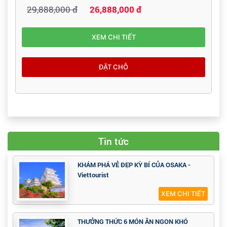
29,888,000 đ
26,888,000 đ
XEM CHI TIẾT
ĐẶT CHỖ
Tin tức
KHÁM PHÁ VẺ ĐẸP KỲ BÍ CỦA OSAKA -
Viettourist
XEM CHI TIẾT
THƯỞNG THỨC 6 MÓN ĂN NGON KHÓ