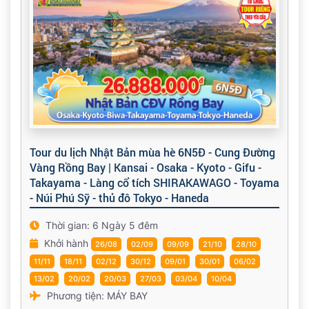
Tour du lịch Nhật Bản mùa hè 6N5Đ - Cung Đường
Vàng Rồng Bay | Kansai - Osaka - Kyoto - Gifu -
Takayama - Làng cổ tích SHIRAKAWAGO - Toyama
- Núi Phú Sỹ - thủ đô Tokyo - Haneda
Thời gian: 6 Ngày 5 đêm
Khởi hành
26/08
02/09
09/09
21/10
28/10
11/11
18/11
02/12
30/12
09/01
30/01
06/02
13/02
20/02
20/03
27/03
03/04
10/04
Phương tiện: MÁY BAY