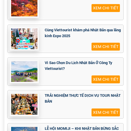
XEM CHI TIẾT
Cùng Viettourist khám phá Nhật Bản qua lăng
kính Expo 2025
XEM CHI TIẾT
Vì Sao Chọn Du Lịch Nhật Bản Ở Công Ty
Viettourist?
XEM CHI TIẾT
TRẢI NGHIỆM THỰC TẾ DỊCH VỤ TOUR NHẬT
BẢN
XEM CHI TIẾT
LỄ HỘI MOMIJI – KHI NHẬT BẢN BỪNG SẮC