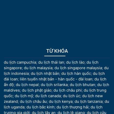
TỪ KHÓA
du lịch campuchia
;
du lịch thái lan
;
du lịch lào
;
du lịch
singapore
;
du lịch malaysia
;
du lịch singapore malaysia
;
du
lịch indonesia
;
du lịch nhật bản
;
du lịch hàn quốc
;
du lịch
đài loan
;
liên tuyến nhật bản - hàn quốc - đài loan
;
du lịch
ấn độ
;
du lịch nepal
;
du lịch srilanka
;
du lịch bhutan
;
du lịch
maldives
;
du lịch phật giáo
;
du lịch châu phi
;
du lịch trung
quốc
;
du lịch mỹ
;
du lịch canada
;
du lịch úc
;
du lịch new
zealand
;
du lịch châu âu
;
du lịch kenya
;
du lịch tanzania
;
du
lịch uganda
;
du lịch bắc kinh
;
du lịch thượng hải
;
du lịch
trương gia giới
;
du lịch tây an
;
du lịch lệ giang
;
du lịch cửu