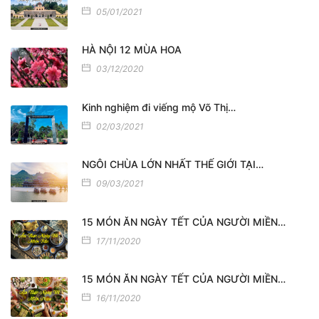
05/01/2021
HÀ NỘI 12 MÙA HOA
03/12/2020
Kinh nghiệm đi viếng mộ Võ Thị…
02/03/2021
NGÔI CHÙA LỚN NHẤT THẾ GIỚI TẠI…
09/03/2021
15 MÓN ĂN NGÀY TẾT CỦA NGƯỜI MIỀN…
17/11/2020
15 MÓN ĂN NGÀY TẾT CỦA NGƯỜI MIỀN…
16/11/2020