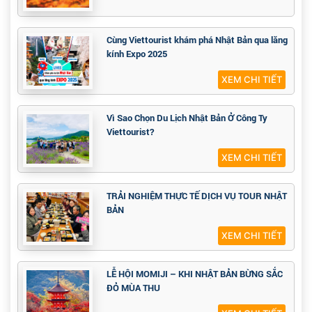
Cùng Viettourist khám phá Nhật Bản qua lăng
kính Expo 2025
XEM CHI TIẾT
Vì Sao Chọn Du Lịch Nhật Bản Ở Công Ty
Viettourist?
XEM CHI TIẾT
TRẢI NGHIỆM THỰC TẾ DỊCH VỤ TOUR NHẬT
BẢN
XEM CHI TIẾT
LỄ HỘI MOMIJI – KHI NHẬT BẢN BỪNG SẮC
ĐỎ MÙA THU