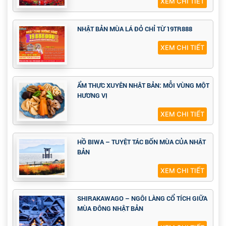
XEM CHI TIẾT
NHẬT BẢN MÙA LÁ ĐỎ CHỈ TỪ 19TR888
XEM CHI TIẾT
ẨM THỰC XUYÊN NHẬT BẢN: MỖI VÙNG MỘT
HƯƠNG VỊ
XEM CHI TIẾT
HỒ BIWA – TUYỆT TÁC BỐN MÙA CỦA NHẬT
BẢN
XEM CHI TIẾT
SHIRAKAWAGO – NGÔI LÀNG CỔ TÍCH GIỮA
MÙA ĐÔNG NHẬT BẢN