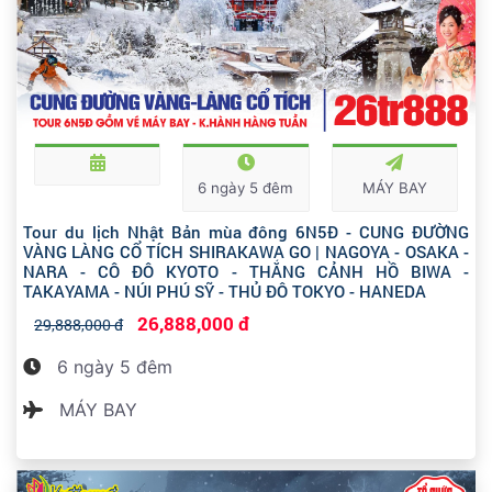
6 ngày 5 đêm
MÁY BAY
Tour du lịch Nhật Bản mùa đông 6N5Đ - CUNG ĐƯỜNG
VÀNG LÀNG CỔ TÍCH SHIRAKAWA GO | NAGOYA - OSAKA -
NARA - CÔ ĐÔ KYOTO - THẮNG CẢNH HỒ BIWA -
TAKAYAMA - NÚI PHÚ SỸ - THỦ ĐÔ TOKYO - HANEDA
26,888,000 đ
29,888,000 đ
6 ngày 5 đêm
MÁY BAY