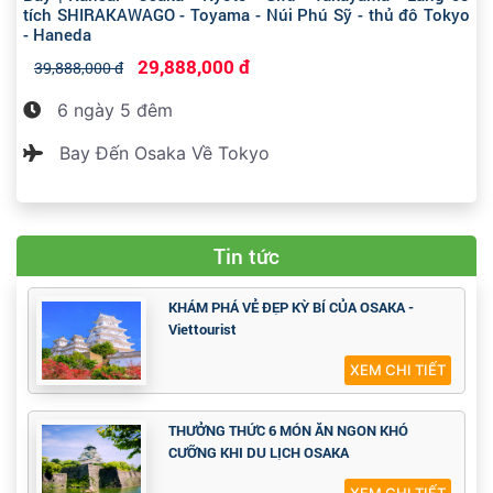
tích SHIRAKAWAGO - Toyama - Núi Phú Sỹ - thủ đô Tokyo
- Haneda
29,888,000 đ
39,888,000 đ
6 ngày 5 đêm
Bay Đến Osaka Về Tokyo
Tin tức
KHÁM PHÁ VẺ ĐẸP KỲ BÍ CỦA OSAKA -
Viettourist
XEM CHI TIẾT
THƯỞNG THỨC 6 MÓN ĂN NGON KHÓ
CƯỠNG KHI DU LỊCH OSAKA