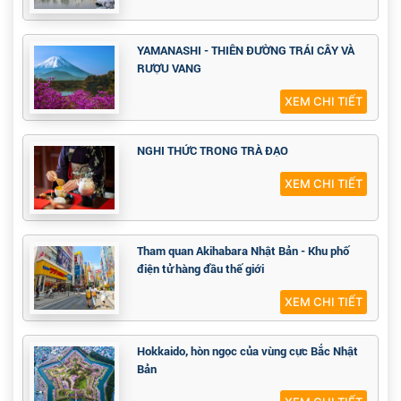
YAMANASHI - THIÊN ĐƯỜNG TRÁI CÂY VÀ
RƯỢU VANG
XEM CHI TIẾT
NGHI THỨC TRONG TRÀ ĐẠO
XEM CHI TIẾT
Tham quan Akihabara Nhật Bản - Khu phố
điện tử hàng đầu thế giới
XEM CHI TIẾT
Hokkaido, hòn ngọc của vùng cực Bắc Nhật
Bản