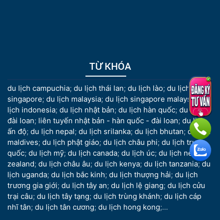
TỪ KHÓA
du lịch campuchia
;
du lịch thái lan
;
du lịch lào
;
du lịch
singapore
;
du lịch malaysia
;
du lịch singapore malaysia
;
du
lịch indonesia
;
du lịch nhật bản
;
du lịch hàn quốc
;
du lịch
đài loan
;
liên tuyến nhật bản - hàn quốc - đài loan
;
du lịch
ấn độ
;
du lịch nepal
;
du lịch srilanka
;
du lịch bhutan
;
du lịch
maldives
;
du lịch phật giáo
;
du lịch châu phi
;
du lịch trung
quốc
;
du lịch mỹ
;
du lịch canada
;
du lịch úc
;
du lịch new
zealand
;
du lịch châu âu
;
du lịch kenya
;
du lịch tanzania
;
du
lịch uganda
;
du lịch bắc kinh
;
du lịch thượng hải
;
du lịch
trương gia giới
;
du lịch tây an
;
du lịch lệ giang
;
du lịch cửu
trại câu
;
du lịch tây tạng
;
du lịch trùng khánh
;
du lịch cáp
nhĩ tân
;
du lịch tân cương
;
du lịch hong kong
;...