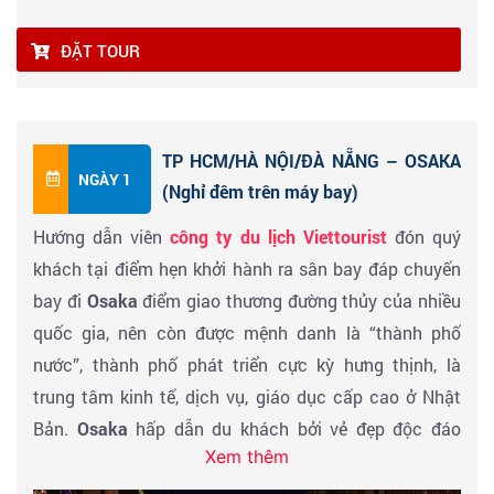
ĐẶT TOUR
TP HCM/HÀ NỘI/ĐÀ NẴNG – OSAKA
NGÀY 1
(Nghỉ đêm trên máy bay)
Hướng dẫn viên
công ty du lịch Viettourist
đón quý
khách tại điểm hẹn khởi hành ra sân bay đáp chuyến
bay đi
Osaka
điểm giao thương đường thủy của nhiều
quốc gia, nên còn được mệnh danh là “thành phố
nước”, thành phố phát triển cực kỳ hưng thịnh, là
trung tâm kinh tế, dịch vụ, giáo dục cấp cao ở Nhật
Bản.
Osaka
hấp dẫn du khách bởi vẻ đẹp độc đáo
Xem thêm
mang đậm phong cách truyền thống kết hợp hiện
đại…tham quan
Osaka
để thấy được yếu tố phong