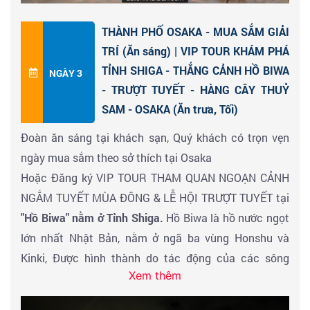
Đến giờ đoàn về khách sạn nghỉ ngơi & buổi chiều tiếp
THÀNH PHỐ OSAKA - MUA SẮM GIẢI
tục cùng HDV trải nghiệm chương trình khám phá
TRÍ (Ăn sáng) | VIP TOUR KHÁM PHÁ
NHẬT BẢN theo cách người Nhật bằng phương tiện
TỈNH SHIGA - THẮNG CẢNH HỒ BIWA
NGÀY 3
giao thông HIỆN ĐẠI ( Bao gồm vé phương tiện giao
- TRƯỢT TUYẾT - HÀNG CÂY THUỶ
thông đi lại)
SAM - OSAKA (Ăn trưa, Tối)
Đoàn ăn sáng tại khách sạn, Quý khách có trọn vẹn
+ Thư giãn với dịch vụ tắm Onsen cao cấp tại trung
ngày mua sắm theo sở thích tại Osaka
tâm ONSEN & RESORT không giới hạn
Hoặc Đăng ký VIP TOUR THAM QUAN NGOẠN CẢNH
+ Mua sắm tại siêu thị nội địa hàng Nhật (100% hàng
NGẮM TUYẾT MÙA ĐÔNG & LỄ HỘI TRƯỢT TUYẾT tại
tiêu dùng sản xuất cho người Nhật)
"Hồ Biwa" nằm ở Tỉnh Shiga.
Hồ Biwa là hồ nước ngọt
+ Khám phá các trung tâm Osaka sôi động về đêm
lớn nhất Nhật Bản, nằm ở ngã ba vùng Honshu và
:
Khu Shinsekai
/
Khu Umeda
/
Khu Tenjinbashi
/
Trạm
Kinki, Được hình thành do tác động của các sông
JR Osaka
/ khu trung tâm Shinsaibashi
...
Xem thêm
băng cổ xưa và có diện tích khoảng 670 km2. Hồ cung
+ Khám phá PHỐ ĐÈN ĐỎ văn hóa độc lạ chỉ có ở
cấp nguồn nước quan trọng cho gần 15 triệu người
OSAKA.