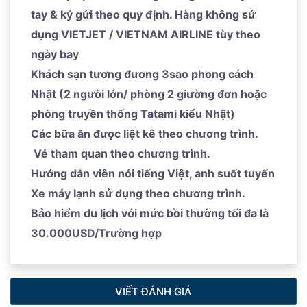
nghỉ ngơi hoặc có thể mua vé trải nghiệm du thuyền
tay & ký gửi theo quy định. Hàng không sử
quyến rũ của
Ine Boathouses,
tham quan làng chài
dụng VIETJET / VIETNAM AIRLINE tùy theo
nhỏ nổi tiếng với kiến ​​trúc nhà thuyền truyền thống
ngày bay
hoặc cho hải âu ăn bằng thuyền, đồng thời chiêm
Khách sạn tương đương 3sao phong cách
ngưỡng phong cảnh ven biển.
Nhật (2 người lớn/ phòng 2 giường đơn hoặc
phòng truyền thống Tatami kiểu Nhật)
Xe và HDV đón và đưa đoàn Ghé thăm
Miyama
, một
Các bữa ăn được liệt kê theo chương trình.
khu vực miền núi nổi tiếng với các ngôi làng trang trại
Vé tham quan theo chương trình.
mái tranh truyền thống - làng Miyama, một vùng nông
Hướng dẫn viên nói tiếng Việt, anh suốt tuyến
thôn ở vùng núi cách trung tâm Kyoto khoảng 30km
Xe máy lạnh sử dụng theo chương trình.
về phía Bắc. T
rải nghiệm bầu không khí làng quê
Bảo hiểm du lịch với mức bồi thường tối đa là
truyền thống và dạo quanh Miyama Kayabuki no Sato
30.000USD/Trường hợp
(ngôi làng tranh) để ngắm phong cảnh truyền thống
tuyệt đẹp của Nhật Bản - tuyệt vời nhất vào mùa đông
tuyết trắng
VIẾT ĐÁNH GIÁ