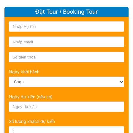
Đến giờ hẹn, HDV cùng đoàn về khách sạn nhận
Đặt Tour / Booking Tour
phòng nghỉ ngơi hoặc tự do khám phá Osaka về đêm
hoặc quý khách có thể chủ động và linh hoạt thời
gian về khách sạn theo cách riêng của mình
Ngày khởi hành
Ngày dự kiến (nếu có)
Số lượng khách dự kiến