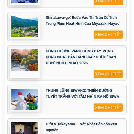
XEM CHI TIẾT
Shirakawa-go: Bước Vào Thị Trấn Cổ Tích
Trong Phim Hoạt Hình Của Miyazaki Hayao
XEM CHI TIẾT
CUNG ĐƯỜNG VÀNG RỒNG BAY: VÒNG
CUNG NHẬT BẢN ĐẲNG CẤP ĐƯỢC “SĂN
ĐÓN” NHIỀU NHẤT 2026
XEM CHI TIẾT
THUNG LŨNG BIWAKO: THIÊN ĐƯỜNG
TUYẾT TRẮNG VỚI TẦM NHÌN RA HỒ BIWA
XEM CHI TIẾT
Gifu & Takayama – Nét Nhật Bản còn vẹn
nguyên