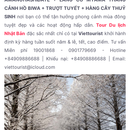
CẢNH HỒ BIWA + TRƯỢT TUYẾT + HÀNG CÂY THUỶ
SINH
nơi bạn có thể tận hưởng phong cảnh mùa đông
tuyệt đẹp và các hoạt động hấp dẫn.
Tour Du lịch
Nhật Bản
đặc sắc nhất chỉ có tại
Viettourist
khởi hành
định kỳ hàng tuần suốt năm & lễ, tết, cao điểm. Tư vấn
Miễn phí 19001868 - 0901779669 - Hotline
+84909886688 | Khiếu nại: +84908886688 | Email:
viettourist@icloud.com