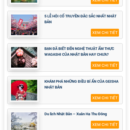
XEM CHI TIẾT
5 LỄ HỘI CỔ TRUYỀN ĐẶC SẮC NHẤT NHẬT
BẢN
XEM CHI TIẾT
BẠN ĐÃ BIẾT ĐẾN NGHỆ THUẬT ẨM THỰC
WAGASHI CỦA NHẬT BẢN HAY CHƯA?
XEM CHI TIẾT
KHÁM PHÁ NHỮNG ĐIỀU BÍ ẨN CỦA GEISHA
NHẬT BẢN
XEM CHI TIẾT
Du lịch Nhật Bản – Xuân Hạ Thu Đông
XEM CHI TIẾT