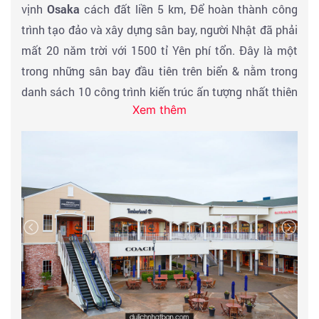
vịnh
Osaka
cách đất liền 5 km, Để hoàn thành công
trình tạo đảo và xây dựng sân bay, người Nhật đã phải
mất 20 năm trời với 1500 tỉ Yên phí tổn. Đây là một
trong những sân bay đầu tiên trên biển & nằm trong
danh sách 10 công trình kiến trúc ấn tượng nhất thiên
Xem thêm
niên kỷ.
Đoàn làm thủ tục nhập cảnh xe đón đoàn về khách
sạn và đưa đoàn ăn trưa và đến khu mua sắm
tại
Shopping
Rinku Premium Outlets
là khu mua sắm
outlet kiểu tây lớn nhất của Nhật Bản. Khu mua sắm 2
tầng với hơn 200 cửa hàng cửa hiệu cùng rất nhiều
cửa hàng ăn uống. Tại đây quý khách còn có thể đi
dạo trên bờ biển ngắm cảnh hoàng hôn, cảnh tuyết rơi
mùa đông dọc bờ biển