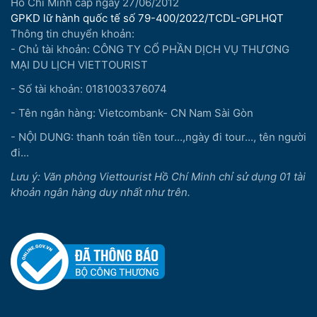
Hồ Chí Minh cấp ngày 27/06/2012
GPKD lữ hành quốc tế số 79-400/2022/TCDL-GPLHQT
Thông tin chuyển khoản:
- Chủ tài khoản: CÔNG TY CỔ PHẦN DỊCH VỤ THƯƠNG
MẠI DU LỊCH VIETTOURIST
- Số tài khoản: 0181003376074
- Tên ngân hàng: Vietcombank- CN Nam Sài Gòn
- NỘI DUNG: thanh toán tiền tour...,ngày đi tour..., tên người
đi...
Lưu ý: Văn phòng Viettourist Hồ Chí Minh chỉ sử dụng 01 tài
khoản ngân hàng duy nhất như trên.