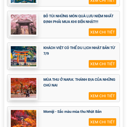
XEM CHI TIẾT
BỎ TÚI NHỮNG MÓN QUÀ LƯU NIỆM NHẤT
ĐỊNH PHẢI MUA KHI ĐẾN NHẬT!!!
XEM CHI TIẾT
KHÁCH VIỆT CÓ THỂ DU LỊCH NHẬT BẢN TỪ
7/9
XEM CHI TIẾT
MÙA THU Ở NARA: THÁNH ĐỊA CỦA NHỮNG
CHÚ NAI
XEM CHI TIẾT
Momiji - Sắc màu mùa thu Nhật Bản
XEM CHI TIẾT