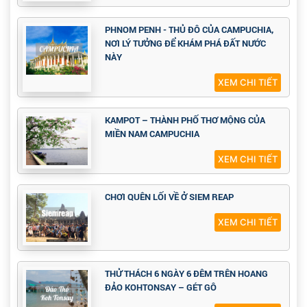
PHNOM PENH - THỦ ĐÔ CỦA CAMPUCHIA,
NƠI LÝ TƯỞNG ĐỂ KHÁM PHÁ ĐẤT NƯỚC
NÀY
XEM CHI TIẾT
KAMPOT – THÀNH PHỐ THƠ MỘNG CỦA
MIỀN NAM CAMPUCHIA
XEM CHI TIẾT
CHƠI QUÊN LỐI VỀ Ở SIEM REAP
XEM CHI TIẾT
THỬ THÁCH 6 NGÀY 6 ĐÊM TRÊN HOANG
ĐẢO KOHTONSAY – GÉT GÔ