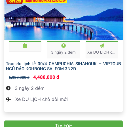
3 ngày 2 đêm
Xe DU LỊCH chỗ đời mới
Tour du lịch lễ 30/4 CAMPUCHIA SIHANOUK – VIPTOUR
NGỦ ĐẢO KOHRONG SALEOM 3N2Đ
4,488,000 đ
5,988,000 đ
3 ngày 2 đêm
Xe DU LỊCH chỗ đời mới
Tin tức