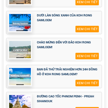
XEM CHI TIẾT
DƯỚI LÀN SÓNG XANH CỦA KOH RONG
SAMLOEM
XEM CHI TIẾT
CHÀO MỪNG ĐẾN VỚI ĐẢO KOH RONG
SAMLOEM!
XEM CHI TIẾT
BẠN ĐÃ THỬ TRẢI NGHIỆM HƠN 24H ĐỒNG
HỒ Ở KOH RONG SAMLOEM?
XEM CHI TIẾT
ĐƯỜNG CAO TỐC PHNOM PENH - PREAH
SIHANOUK