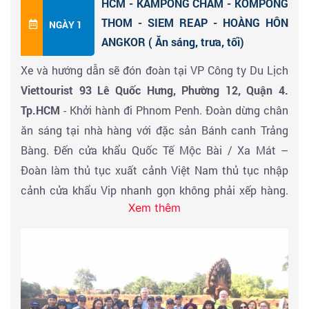
HCM - KAMPONG CHAM - KOMPONG
THOM - SIEM REAP - HOÀNG HÔN
NGÀY 1
ANGKOR ( Ăn sáng, trưa, tối)
Xe và hướng dẫn sẽ đón đoàn tại VP Công ty Du Lịch
Viettourist 93 Lê Quốc Hưng, Phường 12, Quận 4.
Tp.HCM
- Khởi hành đi Phnom Penh. Đoàn dừng chân
ăn sáng tại nhà hàng với đặc sản Bánh canh Trảng
Bàng. Đến cửa khẩu Quốc Tế Mộc Bài / Xa Mát –
Đoàn làm thủ tục xuất cảnh Việt Nam thủ tục nhập
cảnh cửa khẩu Vip nhanh gọn không phải xếp hàng.
Xem thêm
Khởi hành đi Seam Reap.
Đoàn ăn trưa tại
Kampong Cham
. - Đoàn đi qua tỉnh
Kompong Thom
nằm trên biển hồ, đoàn dừng lại trên
Cầu Rồng
, một cây cầu đá được xây dựng với phương
pháp thủ công từ trên 1000 năm trước hoàn toàn làm