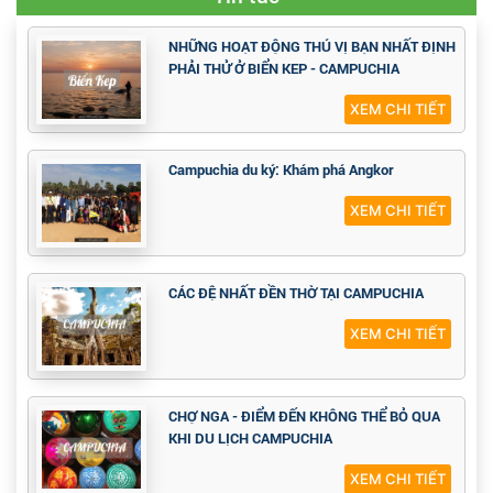
NHỮNG HOẠT ĐỘNG THÚ VỊ BẠN NHẤT ĐỊNH
PHẢI THỬ Ở BIỂN KEP - CAMPUCHIA
XEM CHI TIẾT
Campuchia du ký: Khám phá Angkor
XEM CHI TIẾT
CÁC ĐỆ NHẤT ĐỀN THỜ TẠI CAMPUCHIA
XEM CHI TIẾT
CHỢ NGA - ĐIỂM ĐẾN KHÔNG THỂ BỎ QUA
KHI DU LỊCH CAMPUCHIA
XEM CHI TIẾT