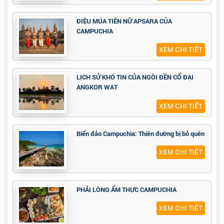
ĐIỆU MÚA TIÊN NỮ APSARA CỦA
CAMPUCHIA
XEM CHI TIẾT
LỊCH SỬ KHÓ TIN CỦA NGÔI ĐỀN CỔ ĐẠI
ANGKOR WAT
XEM CHI TIẾT
Biển đảo Campuchia: Thiên đường bị bỏ quên
XEM CHI TIẾT
PHẢI LÒNG ẨM THỰC CAMPUCHIA
XEM CHI TIẾT