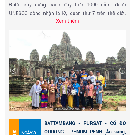
Được xây dựng cách đây hơn 1000 năm, được
UNESCO công nhận là Kỳ quan thứ 7 trên thế giới.
Xem thêm
Ngôi đền quay mặt về hướng Tây chụp hình lưu niệm
trước đền, tự do khám phá Angkor Wat. Tham quan
đền Angkor vào buổi sáng quý khách sẽ cảm nhận
được nét huyền bí và độc đáo từ ngôi đền.
07h:00 Đoàn về ăn sáng tại nhà hàng, nghỉ ngơi
08h00 : Xe và hướng dẫn viên đưa đoàn đi tham quan
quần thể đền
ANGKOR THOM
. Chiêm ngưỡng vẻ đẹp
huyền bí của
TƯỢNG BAYON 4 Mặt
khổng
lồ
, thể hiện
“Hỷ, Nộ, Ái, Ố “ trên từng nét mặt & đặc biệt
NỤ CƯỜI
BÍ ẨN
– trường tồn bất tận theo thời gian. Đến thăm
ngôi đền này sẽ gặp thêm những tượng tạc hình các
vũ nữ múa điệu Apsara theo với những tranh điêu khắc
BATTAMBANG - PURSAT - CỐ ĐÔ
dài hàng trăm mét diễn tả lịch sử và xã hội Khmer thời
OUDONG - PHNOM PENH (Ăn sáng,
NGÀY 3