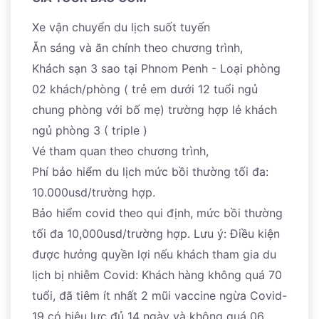
một quần thể kiến trúc cổ kính với những ngôi đền
Xe vận chuyển du lịch suốt tuyến
được xây dựng từ thế kỷ 13 trên ngọn đồi cao nhìn
Ăn sáng và ăn chính theo chương trình,
xuống toàn cảnh đồng bằng & sông Tonle Sap. Đến
Khách sạn 3 sao tại Phnom Penh - Loại phòng
giờ hẹn, đoàn khởi hành về thủ đô Phnom Penh, ăn tối
02 khách/phòng ( trẻ em dưới 12 tuổi ngủ
và nhận phòng khách sạn nghỉ ngơi - tự do khám phá
chung phòng với bố mẹ) trường hợp lẻ khách
thủ đô Phnom Penh về đêm.
ngủ phòng 3 ( triple )
Vé tham quan theo chương trình,
Phí bảo hiểm du lịch mức bồi thường tối đa:
10.000usd/trường hợp.
Bảo hiểm covid theo qui định, mức bồi thường
tối đa 10,000usd/trường hợp. Lưu ý: Điều kiện
được hưởng quyền lợi nếu khách tham gia du
lịch bị nhiễm Covid: Khách hàng không quá 70
tuổi, đã tiêm ít nhất 2 mũi vaccine ngừa Covid-
19 có hiệu lực đủ 14 ngày và không quá 06