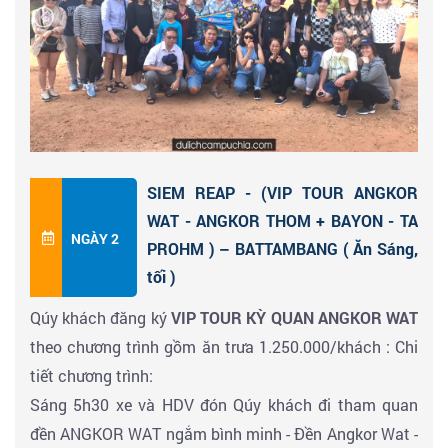
bằng đá ong và phương pháp thủ công.Cây cầu như
một chứng tích về thời kỳ vàng son của Angkor mà du
khách đến Campuchia không thể bỏ qua. Hiện tại vẫn
còn đang được sử dụng đến ngày nay.
Đến Khu di tích Angkor - đoàn lấy vé tham quan
- chiêm ngưỡng
Angkor Wat và cảnh Siem Reap
dưới
ánh hoàng hôn tuyệt đẹp. Quý khách check in và ghi
SIEM REAP - (VIP TOUR ANGKOR
lại hình ảnh đáng giá nhất tại đền Angkor huyền bí khi
WAT - ANGKOR THOM + BAYON - TA
thiên nhiên và kỳ quan thế giới hòa quyện vào nhau.
NGÀY 2
PROHM ) – BATTAMBANG ( Ăn Sáng,
Khoảnh khắc không thể bỏ lỡ khi quý khách đến Siem
tối )
Reap
Qúy khách đăng ký
VIP TOUR KỲ QUAN ANGKOR WAT
Đoàn ăn tối về nhận phòng khách sạn nghỉ ngơi. Tự do
theo chương trình gồm ăn trưa 1.250.000/khách : Chi
khám phá thành phố Siem Reap về đêm
tiết chương trình:
Sáng 5h30 xe và HDV đón Qúy khách đi tham quan
đền ANGKOR WAT ngắm bình minh - Đền Angkor Wat
-