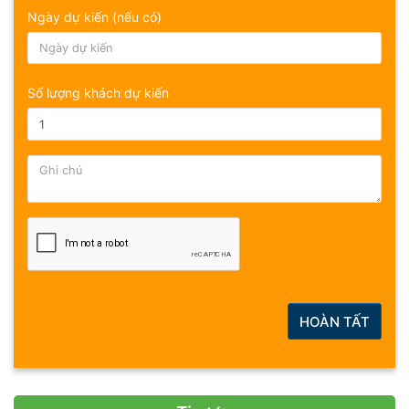
Ngày dự kiến (nếu có)
Số lượng khách dự kiến
HOÀN TẤT