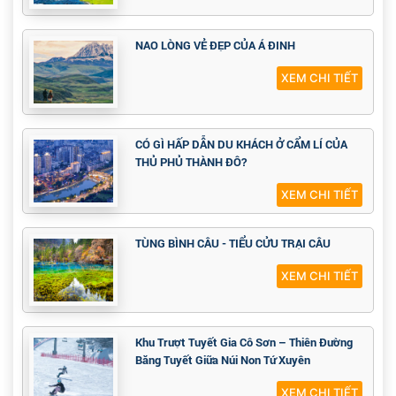
NAO LÒNG VẺ ĐẸP CỦA Á ĐINH
XEM CHI TIẾT
CÓ GÌ HẤP DẪN DU KHÁCH Ở CẨM LÍ CỦA
THỦ PHỦ THÀNH ĐÔ?
XEM CHI TIẾT
TÙNG BÌNH CÂU - TIỂU CỬU TRẠI CÂU
XEM CHI TIẾT
Khu Trượt Tuyết Gia Cô Sơn – Thiên Đường
Băng Tuyết Giữa Núi Non Tứ Xuyên
XEM CHI TIẾT