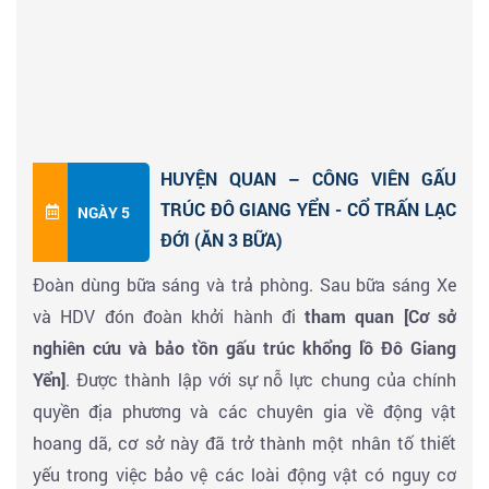
Tây Bắc Tứ Xuyên, đồng thời cũng là một điểm quan
Cửu Trại Câu. Sau đó, đoàn mua sắm những loại đặc
trọng trên tuyến đường “Trà Mã Cổ Đạo” kết nối giao
sản nổi tiếng của địa phương như bò Yak khô, trà...
thương giữa dân tộc Tạng, Hán, Hồi, Khương với nhau.
Đoàn khởi hành về khách sạn nghỉ ngơi. Quý khách
Đến đây, Quý khách chụp hình bên ngoài cổng thành
dùng bữa tối tại nhà hàng địa phương và nghỉ ngơi tại
Tùng Châu nổi bật với bức tượng Văn Thành Công
khách sạn..
Chúa đứng bên cạnh Tùng Tán
HUYỆN QUAN – CÔNG VIÊN GẤU
Cán Bố, với ngụ ý nhấn mạnh mối giao hảo Trung Hoa
TRÚC ĐÔ GIANG YỂN - CỔ TRẤN LẠC
NGÀY 5
– Tây Tạng đã có từ xưa.
ĐỚI (ĂN 3 BỮA)
Đến giờ Đoàn di chuyển đến
Thành phố cổ huyện
Đoàn dùng bữa sáng và trả phòng. Sau bữa sáng Xe
Guanxian (Huyện Quan)
nằm trong khu vực
và HDV đón đoàn khởi hành đi
tham quan [Cơ sở
lõi đô thị của thành phố
Đô Giang Yển, tỉnh Tứ Xuyên
.
nghiên cứu và bảo tồn gấu trúc khổng lồ Đô Giang
Theo dữ liệu vào tháng 4 năm 2023, thành phố cổ này
Yển]
. Được thành lập với sự nỗ lực chung của chính
có diện tích 1,01 km2, bắt đầu từ cuối thời nhà Ngụy
quyền địa phương và các chuyên gia về động vật
năm triều đại Bắc và Nam. Được thành lập vào thời
hoang dã, cơ sở này đã trở thành một nhân tố thiết
Chiến Quốc, về mặt lịch sử, nó là một trung tâm phân
yếu trong việc bảo vệ các loài động vật có nguy cơ
phối vật chất, một trạm kinh doanh và du lịch, đồng