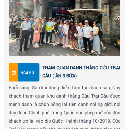
Khương Aba, tỉnh Tứ Xuyên, Trung Quốc. Thành cổ
Khương đã bị tổn hại nghiêm trọng sau trận động đất
Vấn Xuyên năm 2008. Để khôi phục là nguyên dạng
ban đầu của thành cổ cũng như bảo tồn văn hóa dân
tộc thiểu số, văn hóa dân tộc Khương, nhà nước Trung
Quốc đã đầu tư một lượng tiền lớn để tái thiết. Vào
tháng 11/2017, nó được công nhận là danh thắng du
lịch cấp 4A quốc gia Trung Quốc.
THAM QUAN DANH THẮNG CỬU TRẠI
Đến
Cửu Trại Câu
- ăn tối tại nhà hàng & Nhận phòng
NGÀY 3
CÂU ( ĂN 3 BỮA)
khách sạn nghỉ ngơi
Hoặc đăng kí Tour xem chương
Buổi sáng: Sau khi dùng điểm tâm tại khách sạn, Quý
trình biểu diễn ca múa Tạng Khương (Chi phí tự túc)
khách tham quan khu danh thắng
Cửu Trại Câu
được
do chính những nghệ sỹ bản địa trình diễnđể hiểu
mệnh danh là chốn bồng lai tiên cảnh nơi hạ giới, nơi
thêm về văn hóa cũng như lịch sử của vùng đất Tạng.
đây được Chính phủ Trung Quốc cho phép mở cửa đón
khách trở lại vào dịp Quốc Khánh tháng 10/2019. Cửu