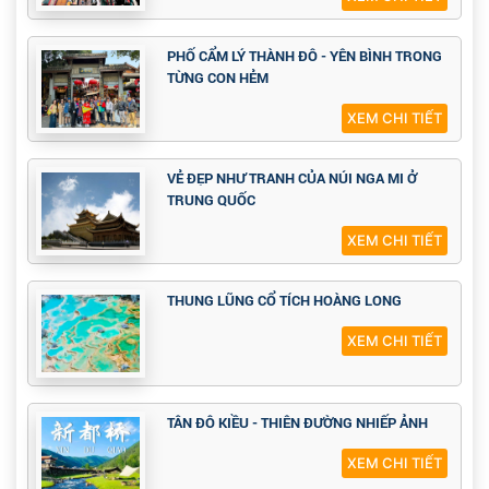
PHỐ CẨM LÝ THÀNH ĐÔ - YÊN BÌNH TRONG
TỪNG CON HẺM
XEM CHI TIẾT
VẺ ĐẸP NHƯ TRANH CỦA NÚI NGA MI Ở
TRUNG QUỐC
XEM CHI TIẾT
THUNG LŨNG CỔ TÍCH HOÀNG LONG
XEM CHI TIẾT
TÂN ĐÔ KIỀU - THIÊN ĐƯỜNG NHIẾP ẢNH
XEM CHI TIẾT