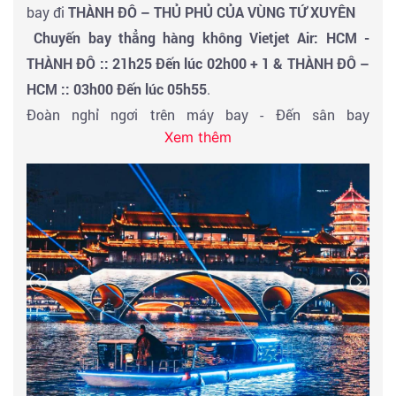
bay đi
THÀNH ĐÔ – THỦ PHỦ CỦA VÙNG TỨ XUYÊN
Chuyến bay thẳng hàng không Vietjet Air: HCM -
THÀNH ĐÔ :: 21h25 Đến lúc 02h00 + 1 & THÀNH ĐÔ –
HCM :: 03h00 Đến lúc 05h55
.
Đoàn nghỉ ngơi trên máy bay - Đến sân bay
Xem thêm
Thành Đô đoàn làm thủ tục nhập cảnh, ăn nhẹ tại sân
bay