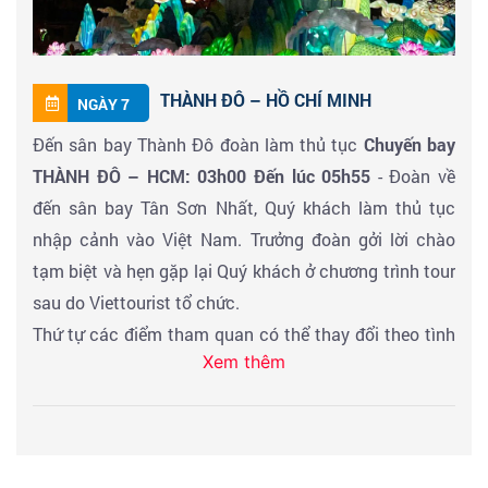
thêm Vũ Hầu Từ trong khuôn viên này, để thờ Gia Cát
Lượng.
(Chi phí tự túc)
Sau bữa trưa đoàn tham quan và tư do mua sắm tại
THÀNH ĐÔ – HỒ CHÍ MINH
NGÀY 7
Phố đi bộ Thái Cổ Lý
– khu phố đông đúc và tấp nập
những mặt hàng lưu niệm và những món ăn mang
Đến sân bay Thành Đô đoàn làm thủ tục
Chuyến bay
đậm chất ẩm thực đường phố Trung Hoa. Phố đi bộ
THÀNH ĐÔ – HCM: 03h00 Đến lúc 05h55
- Đoàn về
đường Xuân Hy ban đầu con đường này được xây
đến sân bay Tân Sơn Nhất, Quý khách làm thủ tục
dựng vào năm 1924 để kết nối hai trung tâm thương
nhập cảnh vào Việt Nam. Trưởng đoàn gởi lời chào
mại là East Street và Mercantile Corporation. Sau gần
tạm biệt và hẹn gặp lại Quý khách ở chương trình tour
100 năm tiến hóa thì giờ đây nó không chỉ là trung
sau do Viettourist tổ chức.
tâm thời gian ở Thành Đô, mà còn là nơi quy tụ những
Thứ tự các điểm tham quan có thể thay đổi theo tình
Xem thêm
món ăn vặt ngon miệng từ khắp mọi miền đất nước.
hình thực tế do các yếu tố khách quan, nhưng vẫn
Đoàn ăn tối, sau đó đoàn ra sân bay làm thủ tục đáp
đảmbảo đầy đủ các điểm tham quan theo chương
chuyến bay về Việt Nam.
trình và các quyền lợi Qúy khách