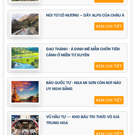
NÚI TỨ CÔ NƯƠNG – DÃY ALPS CỦA CHÂU Á
XEM CHI TIẾT
ĐẠO THÀNH - Á ĐINH MÊ MẪN CHỐN TIÊN
CẢNH Ở MIỀN TỨ XUYÊN
XEM CHI TIẾT
BÁO QUỐC TỰ - NGA MI SƠN CÒN NƠI NÀO
UY NGHI BẰNG
XEM CHI TIẾT
VŨ HẦU TỰ --- KHO BÁU TRI THỨC VÔ GIÁ
TRUNG HOA
XEM CHI TIẾT