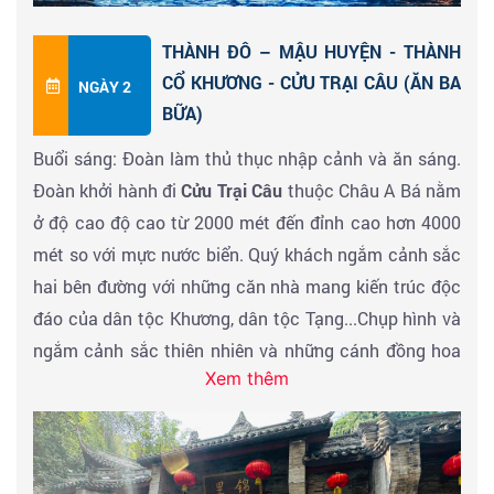
THÀNH ĐÔ – MẬU HUYỆN - THÀNH
CỔ KHƯƠNG - CỬU TRẠI CÂU (ĂN BA
NGÀY 2
BỮA)
Buổi sáng: Đoàn làm thủ thục nhập cảnh và ăn sáng.
Đoàn khởi hành đi
Cửu Trại Câu
thuộc Châu A Bá nằm
ở độ cao độ cao từ 2000 mét đến đỉnh cao hơn 4000
mét so với mực nước biển. Quý khách ngắm cảnh sắc
hai bên đường với những căn nhà mang kiến trúc độc
đáo của dân tộc Khương, dân tộc Tạng...Chụp hình và
ngắm cảnh sắc thiên nhiên và những cánh đồng hoa
Xem thêm
theo mùa trên đường đi. Vào mùa trái cây, Qúy khách
thỏa sức vào vườn hái trái - mua trái cây tươi ngon ...
Đoàn ghé tham quan
Thành Cổ Khương
nằm tại thị
trấn Phượng Nghĩa, huyện Mậu, châu tự trị dân tộc