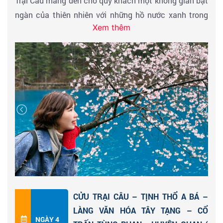
Trại Câu mang đến cho quý khách một không gian bạt
ngàn của thiên nhiên với những hồ nước xanh trong
Xem thêm
vắt có thể nhìn thấy tận đáy hồ, đặc biệt hơn màu
nước trong hồ có thể thay đổi tùy theo độ tương phản
của ánh sáng mặt trời.
Đến đây vào mùa thu, Quý khách đắm chìm trong bức
tranh sơn dầu hoàn hảo đầy màu sắc với những tán lá
bắtđầu ngả sang sắc vàng óng ả hòa quyện với sắc
xanh kỳ ảo của hồ nước. Quý khách tham quan hồ
Trường Hải,hồ Kính Hải, hồ Ngũ Sắc, thác Nhược Nhật
Lang...
Hồ Trường Hải
có hình lưỡi liềm, là hồ lớn nhất và sâu
nhất khu thắng cảnh này. Phía xa xa là dãy núi tuyết
vĩnh cửu lấp ló sau những rặng cây vẫn uy nghiêm
CỬU TRẠI CÂU – TỊNH THỔ A BÁ –
hùng vĩ qua bao năm tháng.
LÀNG VĂN HÓA TÂY TẠNG – CỔ
Hồ Kính Hải
rộng mênh mông với màu xanh sẫm kỳ lạ,
NGÀY 4