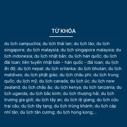
TỪ KHÓA
du lịch campuchia
;
du lịch thái lan
;
du lịch lào
;
du lịch
singapore
;
du lịch malaysia
;
du lịch singapore malaysia
;
du
lịch indonesia
;
du lịch nhật bản
;
du lịch hàn quốc
;
du lịch
đài loan
;
liên tuyến nhật bản - hàn quốc - đài loan
;
du lịch
ấn độ
;
du lịch nepal
;
du lịch srilanka
;
du lịch bhutan
;
du lịch
maldives
;
du lịch phật giáo
;
du lịch châu phi
;
du lịch trung
quốc
;
du lịch mỹ
;
du lịch canada
;
du lịch úc
;
du lịch new
zealand
;
du lịch châu âu
;
du lịch kenya
;
du lịch tanzania
;
du
lịch uganda
;
du lịch bắc kinh
;
du lịch thượng hải
;
du lịch
trương gia giới
;
du lịch tây an
;
du lịch lệ giang
;
du lịch cửu
trại câu
;
du lịch tây tạng
;
du lịch trùng khánh
;
du lịch cáp
nhĩ tân
;
du lịch tân cương
;
du lịch hong kong
;...