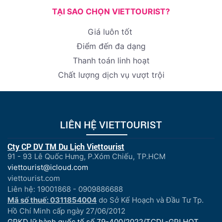
TẠI SAO CHỌN VIETTOURIST?
Giá luôn tốt
Điểm đến đa dạng
Thanh toán linh hoạt
Chất lượng dịch vụ vượt trội
LIÊN HỆ VIETTOURIST
Cty CP DV TM Du Lịch Viettourist
91 - 93 Lê Quốc Hưng, P.Xóm Chiếu, TP.HCM
viettourist@icloud.com
viettourist.com
Liên hệ: 19001868 - 0909886688
Mã số thuế: 0311854004
do Sở Kế Hoạch và Đầu Tư Tp.
Hồ Chí Minh cấp ngày 27/06/2012
GPKD lữ hành quốc tế số 79-400/2022/TCDL-GPLHQT