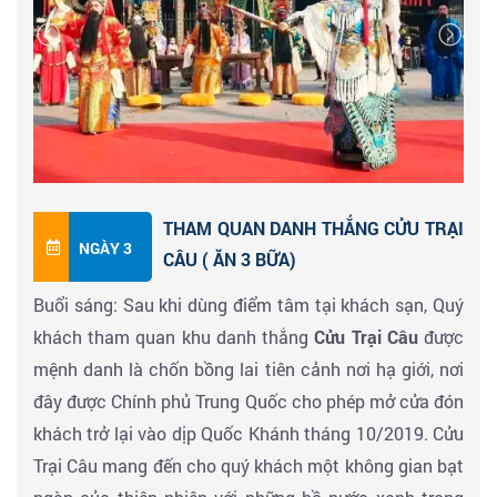
Khương Aba, tỉnh Tứ Xuyên, Trung Quốc. Thành cổ
Khương đã bị tổn hại nghiêm trọng sau trận động đất
Vấn Xuyên năm 2008. Để khôi phục là nguyên dạng
ban đầu của thành cổ cũng như bảo tồn văn hóa dân
tộc thiểu số, văn hóa dân tộc Khương, nhà nước Trung
Quốc đã đầu tư một lượng tiền lớn để tái thiết. Vào
tháng 11/2017, nó được công nhận là danh thắng du
THAM QUAN DANH THẮNG CỬU TRẠI
lịch cấp 4A quốc gia Trung Quốc.
NGÀY 3
CÂU ( ĂN 3 BỮA)
Buổi sáng: Sau khi dùng điểm tâm tại khách sạn, Quý
Đến
Cửu Trại Câu
- ăn tối tại nhà hàng & Nhận phòng
khách tham quan khu danh thắng
Cửu Trại Câu
được
khách sạn nghỉ ngơi
Hoặc đăng kí Tour xem chương
mệnh danh là chốn bồng lai tiên cảnh nơi hạ giới, nơi
trình biểu diễn ca múa Tạng Khương (Chi phí tự túc)
đây được Chính phủ Trung Quốc cho phép mở cửa đón
do chính những nghệ sỹ bản địa trình diễnđể hiểu
khách trở lại vào dịp Quốc Khánh tháng 10/2019. Cửu
thêm về văn hóa cũng như lịch sử của vùng đất Tạng.
Trại Câu mang đến cho quý khách một không gian bạt