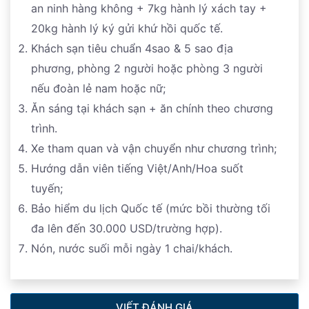
Lưu Bị), Huệ Lăng (lăng mộ Lưu Bị) và đền thờ Gia Cát
an ninh hàng không + 7kg hành lý xách tay +
Lượng. Ban đầu, đền thờ và lăng mộ của Lưu Bị được
20kg hành lý ký gửi khứ hồi quốc tế.
xây dựng vào năm 223, ngay sau khi ông qua đời. Sau
Khách sạn tiêu chuẩn 4sao & 5 sao địa
này, Lý Hùng, vua nước Thành Hán, cho xây dựng
phương, phòng 2 người hoặc phòng 3 người
thêm Vũ Hầu Từ trong khuôn viên này, để thờ Gia Cát
nếu đoàn lẻ nam hoặc nữ;
Lượng.
(Chi phí tự túc)
Ăn sáng tại khách sạn + ăn chính theo chương
trình.
sau đó đoàn ra sân bay làm thủ tục đáp chuyến bay
Xe tham quan và vận chuyển như chương trình;
về Việt Nam.
Hướng dẫn viên tiếng Việt/Anh/Hoa suốt
tuyến;
Bảo hiểm du lịch Quốc tế (mức bồi thường tối
đa lên đến 30.000 USD/trường hợp).
Nón, nước suối mỗi ngày 1 chai/khách.
VIẾT ĐÁNH GIÁ