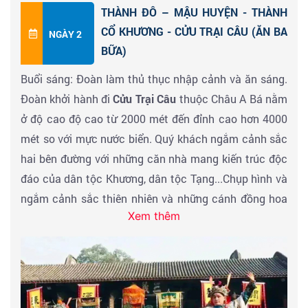
THÀNH ĐÔ – MẬU HUYỆN - THÀNH
CỔ KHƯƠNG - CỬU TRẠI CÂU (ĂN BA
NGÀY 2
BỮA)
Buổi sáng: Đoàn làm thủ thục nhập cảnh và ăn sáng.
Đoàn khởi hành đi
Cửu Trại Câu
thuộc Châu A Bá nằm
ở độ cao độ cao từ 2000 mét đến đỉnh cao hơn 4000
mét so với mực nước biển. Quý khách ngắm cảnh sắc
hai bên đường với những căn nhà mang kiến trúc độc
đáo của dân tộc Khương, dân tộc Tạng...Chụp hình và
ngắm cảnh sắc thiên nhiên và những cánh đồng hoa
Xem thêm
theo mùa trên đường đi. Vào mùa trái cây, Qúy khách
thỏa sức vào vườn hái trái - mua trái cây tươi ngon ...
Đoàn ghé tham quan
Thành Cổ Khương
nằm tại thị
trấn Phượng Nghĩa, huyện Mậu, châu tự trị dân tộc