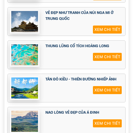
VẺ ĐẸP NHƯ TRANH CỦA NÚI NGA MI Ở
TRUNG QUỐC
XEM CHI TIẾT
THUNG LŨNG CỔ TÍCH HOÀNG LONG
XEM CHI TIẾT
TÂN ĐÔ KIỀU - THIÊN ĐƯỜNG NHIẾP ẢNH
XEM CHI TIẾT
NAO LÒNG VẺ ĐẸP CỦA Á ĐINH
XEM CHI TIẾT