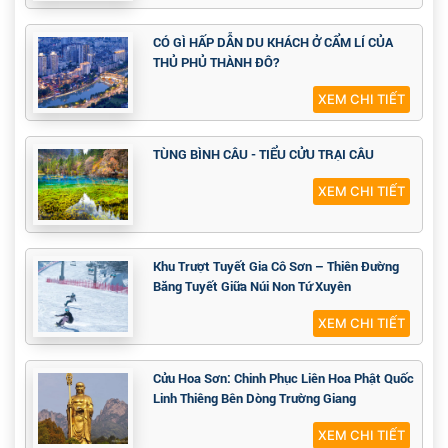
CÓ GÌ HẤP DẪN DU KHÁCH Ở CẨM LÍ CỦA
THỦ PHỦ THÀNH ĐÔ?
XEM CHI TIẾT
TÙNG BÌNH CÂU - TIỂU CỬU TRẠI CÂU
XEM CHI TIẾT
Khu Trượt Tuyết Gia Cô Sơn – Thiên Đường
Băng Tuyết Giữa Núi Non Tứ Xuyên
XEM CHI TIẾT
Cửu Hoa Sơn: Chinh Phục Liên Hoa Phật Quốc
Linh Thiêng Bên Dòng Trường Giang
XEM CHI TIẾT