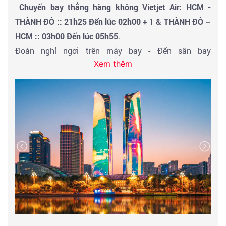
Chuyến bay thẳng hàng không Vietjet Air: HCM -
THÀNH ĐÔ :: 21h25 Đến lúc 02h00 + 1 & THÀNH ĐÔ –
HCM :: 03h00 Đến lúc 05h55
.
Đoàn nghỉ ngơi trên máy bay - Đến sân bay
Xem thêm
Thành Đô đoàn làm thủ tục nhập cảnh, ăn nhẹ tại sân
bay