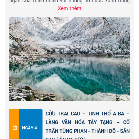
ngàn của thiên nhiên với những hồ nước xanh trong
Xem thêm
vắt có thể nhìn thấy tận đáy hồ, đặc biệt hơn màu
nước trong hồ có thể thay đổi tùy theo độ tương phản
của ánh sáng mặt trời.
Đến đây vào mùa thu, Quý khách đắm chìm trong bức
tranh sơn dầu hoàn hảo đầy màu sắc với những tán lá
bắtđầu ngả sang sắc vàng óng ả hòa quyện với sắc
xanh kỳ ảo của hồ nước. Quý khách tham quan hồ
Trường Hải,hồ Kính Hải, hồ Ngũ Sắc, thác Nhược Nhật
Lang...
Hồ Trường Hải
có hình lưỡi liềm, là hồ lớn nhất và sâu
nhất khu thắng cảnh này. Phía xa xa là dãy núi tuyết
CỬU TRẠI CÂU – TỊNH THỔ A BÁ –
vĩnh cửu lấp ló sau những rặng cây vẫn uy nghiêm
LÀNG VĂN HÓA TÂY TẠNG – CỔ
hùng vĩ qua bao năm tháng.
NGÀY 4
TRẤN TÙNG PHAN - THÀNH ĐÔ - SÂN
Hồ Kính Hải
rộng mênh mông với màu xanh sẫm kỳ lạ,