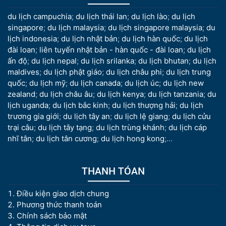
du lịch campuchia
;
du lịch thái lan
;
du lịch lào
;
du lịch
singapore
;
du lịch malaysia
;
du lịch singapore malaysia
;
du
lịch indonesia
;
du lịch nhật bản
;
du lịch hàn quốc
;
du lịch
đài loan
;
liên tuyến nhật bản - hàn quốc - đài loan
;
du lịch
ấn độ
;
du lịch nepal
;
du lịch srilanka
;
du lịch bhutan
;
du lịch
maldives
;
du lịch phật giáo
;
du lịch châu phi
;
du lịch trung
quốc
;
du lịch mỹ
;
du lịch canada
;
du lịch úc
;
du lịch new
zealand
;
du lịch châu âu
;
du lịch kenya
;
du lịch tanzania
;
du
lịch uganda
;
du lịch bắc kinh
;
du lịch thượng hải
;
du lịch
trương gia giới
;
du lịch tây an
;
du lịch lệ giang
;
du lịch cửu
trại câu
;
du lịch tây tạng
;
du lịch trùng khánh
;
du lịch cáp
nhĩ tân
;
du lịch tân cương
;
du lịch hong kong
;...
THANH TÓAN
Điều kiện giao dịch chung
Phương thức thanh toán
Chính sách bảo mật