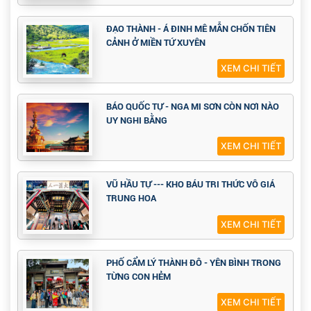
ĐẠO THÀNH - Á ĐINH MÊ MẪN CHỐN TIÊN
CẢNH Ở MIỀN TỨ XUYÊN
XEM CHI TIẾT
BÁO QUỐC TỰ - NGA MI SƠN CÒN NƠI NÀO
UY NGHI BẰNG
XEM CHI TIẾT
VŨ HẦU TỰ --- KHO BÁU TRI THỨC VÔ GIÁ
TRUNG HOA
XEM CHI TIẾT
PHỐ CẨM LÝ THÀNH ĐÔ - YÊN BÌNH TRONG
TỪNG CON HẺM
XEM CHI TIẾT