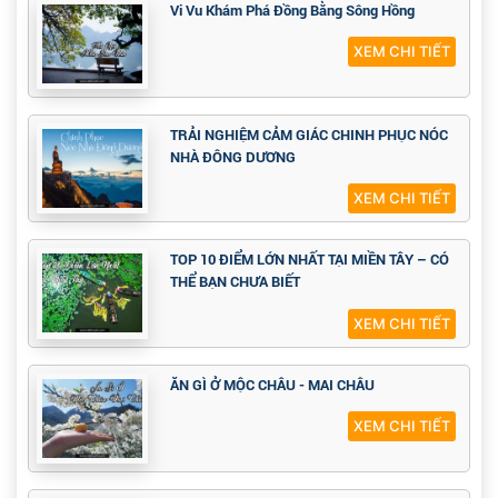
Vi Vu Khám Phá Đồng Bằng Sông Hồng
XEM CHI TIẾT
TRẢI NGHIỆM CẢM GIÁC CHINH PHỤC NÓC
NHÀ ĐÔNG DƯƠNG
XEM CHI TIẾT
TOP 10 ĐIỂM LỚN NHẤT TẠI MIỀN TÂY – CÓ
THỂ BẠN CHƯA BIẾT
XEM CHI TIẾT
ĂN GÌ Ở MỘC CHÂU - MAI CHÂU
XEM CHI TIẾT