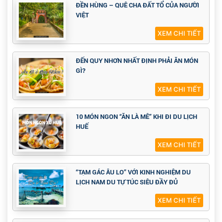
ĐỀN HÙNG – QUÊ CHA ĐẤT TỔ CỦA NGƯỜI
VIỆT
XEM CHI TIẾT
ĐẾN QUY NHƠN NHẤT ĐỊNH PHẢI ĂN MÓN
GÌ?
XEM CHI TIẾT
10 MÓN NGON “ĂN LÀ MÊ” KHI ĐI DU LỊCH
HUẾ
XEM CHI TIẾT
“TẠM GÁC ÂU LO” VỚI KINH NGHIỆM DU
LỊCH NAM DU TỰ TÚC SIÊU ĐẦY ĐỦ
XEM CHI TIẾT