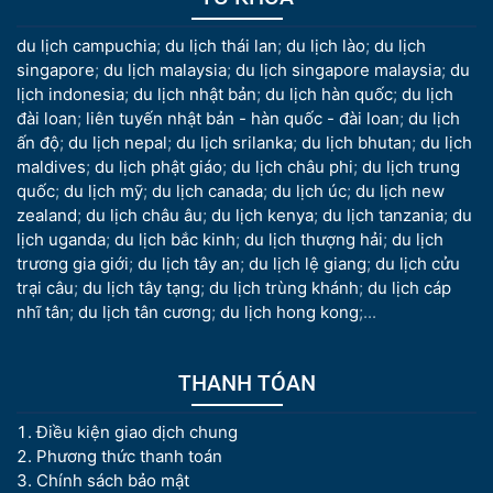
du lịch campuchia
;
du lịch thái lan
;
du lịch lào
;
du lịch
singapore
;
du lịch malaysia
;
du lịch singapore malaysia
;
du
lịch indonesia
;
du lịch nhật bản
;
du lịch hàn quốc
;
du lịch
đài loan
;
liên tuyến nhật bản - hàn quốc - đài loan
;
du lịch
ấn độ
;
du lịch nepal
;
du lịch srilanka
;
du lịch bhutan
;
du lịch
maldives
;
du lịch phật giáo
;
du lịch châu phi
;
du lịch trung
quốc
;
du lịch mỹ
;
du lịch canada
;
du lịch úc
;
du lịch new
zealand
;
du lịch châu âu
;
du lịch kenya
;
du lịch tanzania
;
du
lịch uganda
;
du lịch bắc kinh
;
du lịch thượng hải
;
du lịch
trương gia giới
;
du lịch tây an
;
du lịch lệ giang
;
du lịch cửu
trại câu
;
du lịch tây tạng
;
du lịch trùng khánh
;
du lịch cáp
nhĩ tân
;
du lịch tân cương
;
du lịch hong kong
;...
THANH TÓAN
Điều kiện giao dịch chung
Phương thức thanh toán
Chính sách bảo mật