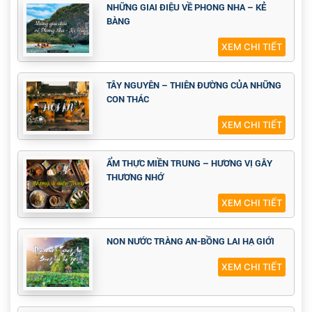
NHỮNG GIAI ĐIỆU VỀ PHONG NHA – KẺ
BÀNG
XEM CHI TIẾT
TÂY NGUYÊN – THIÊN ĐƯỜNG CỦA NHỮNG
CON THÁC
XEM CHI TIẾT
ẨM THỰC MIỀN TRUNG – HƯƠNG VỊ GÂY
THƯƠNG NHỚ
XEM CHI TIẾT
NON NƯỚC TRÀNG AN-BỒNG LAI HẠ GIỚI
XEM CHI TIẾT