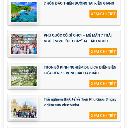
7 HÒN ĐẢO THIÊN ĐƯỜNG TẠI KIÊN GIANG
XEM CHI TIẾT
PHÚ QUỐC CÓ GÌ CHƠI – MÊ MẨN 7 TRẢI
NGHIỆM VUI “HẾT SẢY” TẠI ĐẢO NGỌC
XEM CHI TIẾT
TRỌN BỘ KINH NGHIỆM DU LỊCH ĐIỆN BIÊN
TỪ A ĐẾN Z - VÙNG CAO TÂY BẮC
XEM CHI TIẾT
Trải nghiệm thực tế về Tour Phú Quốc 3 ngày
2 đêm của Viettourist
XEM CHI TIẾT