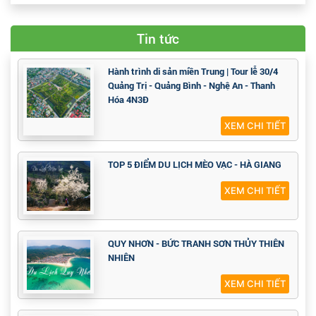
Tin tức
Hành trình di sản miền Trung | Tour lễ 30/4
Quảng Trị - Quảng Bình - Nghệ An - Thanh
Hóa 4N3Đ
XEM CHI TIẾT
TOP 5 ĐIỂM DU LỊCH MÈO VẠC - HÀ GIANG
XEM CHI TIẾT
QUY NHƠN - BỨC TRANH SƠN THỦY THIÊN
NHIÊN
XEM CHI TIẾT