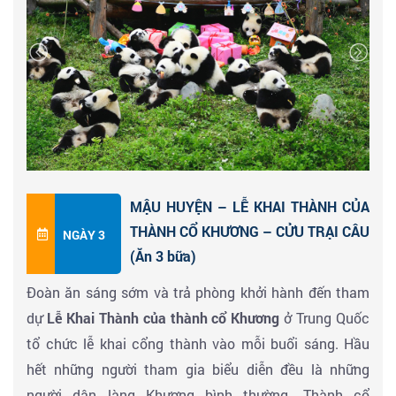
dùng bữa tối – nhận phòng khách sạn nghỉ ngơi.
MẬU HUYỆN – LỄ KHAI THÀNH CỦA
THÀNH CỔ KHƯƠNG – CỬU TRẠI CÂU
NGÀY 3
(Ăn 3 bữa)
Đoàn ăn sáng sớm và trả phòng khởi hành đến tham
dự
Lễ Khai Thành của thành cổ Khương
ở Trung Quốc
tổ chức lễ khai cổng thành vào mỗi buổi sáng. Hầu
hết những người tham gia biểu diễn đều là những
người dân làng Khương bình thường. Thành cổ