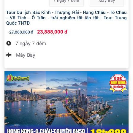
7 ngày 7 đêm
Máy Bay
Tour Du lịch Bắc Kinh - Thượng Hải - Hàng Châu - Tô Châu
- Vô Tích - Ô Trấn - trải nghiệm tất tần tật | Tour Trung
Quốc 7N7Đ
23,888,000 đ
27,888,000 đ
7 ngày 7 đêm
Máy Bay