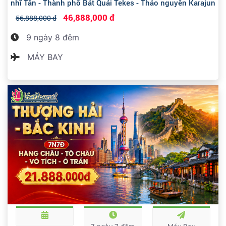
nhĩ Tân - Thành phố Bát Quái Tekes - Thảo nguyên Karajun
46,888,000 đ
56,888,000 đ
9 ngày 8 đêm
MÁY BAY