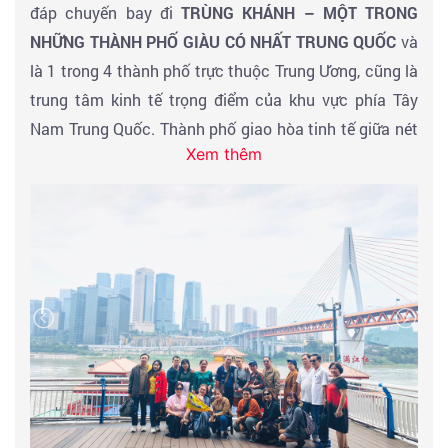
đáp chuyến bay đi
TRÙNG KHÁNH – MỘT TRONG
NHỮNG THÀNH PHỐ GIÀU CÓ NHẤT TRUNG QUỐC
và
là 1 trong 4 thành phố trực thuộc Trung Ương, cũng là
trung tâm kinh tế trọng điểm của khu vực phía Tây
Nam Trung Quốc. Thành phố giao hòa tinh tế giữa nét
Xem thêm
cổ điển và hiện đại trong từng nét kiến trúc, khác biệt
với Bắc Kinh, Thượng Hải… Đoàn ăn nhẹ nghỉ đêm trên
máy bay.
Chuyến bay thẳng hàng không
Air China: HCM -
TRÙNG KHÁNH :: 23h20 Đến lúc 05h00 & TRÙNG
KHÁNH - HCM :: 18H25 Đến lúc 21h15