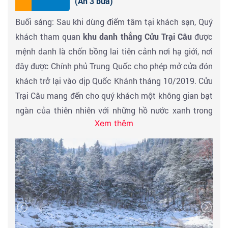
(Ăn 3 bữa)
Đến
Cửu Trại câu
- ăn tối tại nhà hàng & Nhận phòng
Buổi sáng: Sau khi dùng điểm tâm tại khách sạn, Quý
khách sạn nghỉ ngơi Hoặc
đăng kí Tour xem chương
khách tham quan
khu danh thắng Cửu Trại Câu
được
trình biểu diễn ca múa Tạng Khương
do chính những
mệnh danh là chốn bồng lai tiên cảnh nơi hạ giới, nơi
nghệ sỹ bản địa trình diễn để hiểu thêm về văn hóa
đây được Chính phủ Trung Quốc cho phép mở cửa đón
cũng như lịch sử của vùng đất Tạng
(Chi phí tự túc)
khách trở lại vào dịp Quốc Khánh tháng 10/2019. Cửu
hoặc nghỉ ngơi tại khách sạn.
Trại Câu mang đến cho quý khách một không gian bạt
ngàn của thiên nhiên với những hồ nước xanh trong
Xem thêm
vắt có thể nhìn thấy tận đáy hồ, đặc biệt hơn màu
nước trong hồ có thể thay đổi tùy theo độ tương phản
của ánh sáng mặt trời.
Đến đây vào mùa thu, Quý khách đắm chìm trong bức
tranh sơn dầu hoàn hảo đầy màu sắc với những tán lá
bắt đầu ngả sang sắc vàng óng ả hòa quyện với sắc
xanh kỳ ảo của hồ nước. Quý khách
tham quan hồ