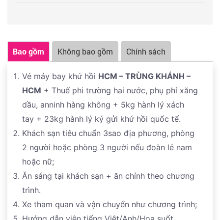
trình tour sau do Viettourist tổ chức.
Thứ tự các điểm tham quan có thể thay đổi theo tình
hình thực tế do các yếu tố khách quan, nhưng vẫn
đảmbảo đầy đủ các điểm tham quan theo chương trình
Bao gồm
Không bao gồm
Chính sách
và các quyền lợi Qúy khách
Vé máy bay khứ hồi
HCM – TRÙNG KHÁNH –
HCM
+ Thuế phi trường hai nước, phụ phí xăng
dầu, anninh hàng không + 5kg hành lý xách
tay + 23kg hành lý ký gửi khứ hồi quốc tế.
Khách sạn tiêu chuẩn 3sao địa phương, phòng
2 người hoặc phòng 3 người nếu đoàn lẻ nam
hoặc nữ;
Ăn sáng tại khách sạn + ăn chính theo chương
trình.
Xe tham quan và vận chuyển như chương trình;
Hướng dẫn viên tiếng Việt/Anh/Hoa suốt