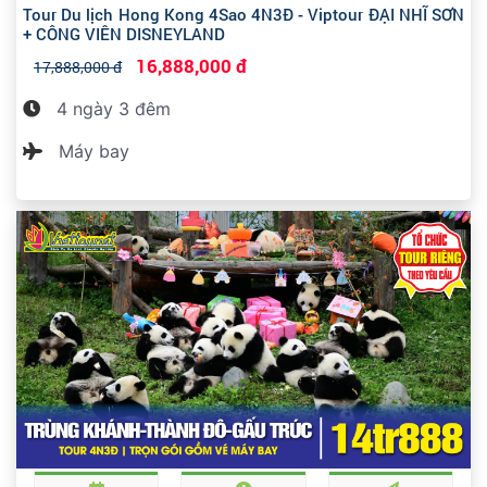
Tour Du lịch Hong Kong 4Sao 4N3Đ - Viptour ĐẠI NHĨ SƠN
+ CÔNG VIÊN DISNEYLAND
16,888,000 đ
17,888,000 đ
4 ngày 3 đêm
Máy bay