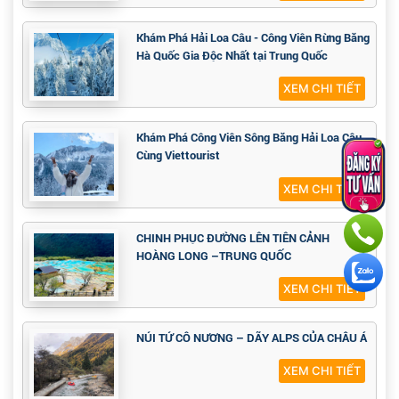
Khám Phá Hải Loa Câu - Công Viên Rừng Băng
Hà Quốc Gia Độc Nhất tại Trung Quốc
XEM CHI TIẾT
Khám Phá Công Viên Sông Băng Hải Loa Câu
Cùng Viettourist
XEM CHI TIẾT
CHINH PHỤC ĐƯỜNG LÊN TIÊN CẢNH
HOÀNG LONG –TRUNG QUỐC
XEM CHI TIẾT
NÚI TỨ CÔ NƯƠNG – DÃY ALPS CỦA CHÂU Á
XEM CHI TIẾT