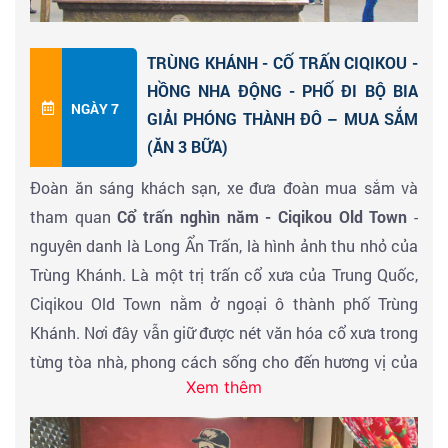
TRÙNG KHÁNH - CỐ TRẤN CIQIKOU -
HỒNG NHA ĐỘNG - PHỐ ĐI BỘ BIA
NGÀY 7
GIẢI PHÓNG THÀNH ĐÔ – MUA SẮM
(ĂN 3 BỮA)
Đoàn ăn sáng khách sạn, xe đưa đoàn mua sắm và
tham quan
Cổ trấn nghìn năm - Ciqikou Old Town
-
nguyên danh là Long Ẩn Trấn, là hình ảnh thu nhỏ của
Trùng Khánh. Là một trị trấn cổ xưa của Trung Quốc,
Ciqikou Old Town nằm ở ngoại ô thành phố Trùng
Khánh. Nơi đây vẫn giữ được nét văn hóa cổ xưa trong
từng tòa nhà, phong cách sống cho đến hương vị của
Xem thêm
món ăn. Hiện tại, Ciqikou Old Town là điểm tham quan
hấp dẫn ở Trùng Khánh và trở thành trung tâm thương