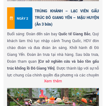
TRÙNG KHÁNH – LẠC VIÊN GẤU
TRÚC ĐÔ GIANG YẾN – MẬU HUYỆN
NGÀY 2
(Ăn 3 bữa)
Buổi sáng: Đoàn đến sân bay
Quốc tế Giang Bắc
, Quý
khách làm thủ tục nhập cảnh Trung Quốc, HDV đón
chào đoàn và đưa đoàn ăn sáng. Khởi hành đi Đô
Giang Yển. Đoàn ăn trưa tại nhà hàng. Sau bữa trưa,
Đoàn tham quan
[Cơ sở nghiên cứu và bảo tồn gấu
trúc khổng lồ Đô Giang Yển]
. Được thành lập với sự nỗ
lực chung của chính quyền địa phương và các chuyên
Xem thêm
gia về động vật hoang dã, cơ sở này đã trở thành một
nhân tố thiết yếu trong việc bảo vệ các loài động vật
có nguy cơ tuyệt chủng này.
Đến giờ hẹn đoàn khởi hành về Mậu Huyện. Đoàn