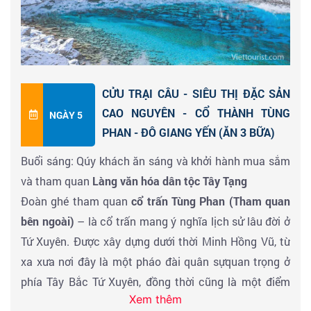
Trường Hải, hồ Kính Hải, hồ Ngũ Sắc, thác Nhược Nhật
Lang...
Hồ Trường Hải
có hình lưỡi liềm, là hồ lớn nhất và sâu
nhất khu thắng cảnh này. Phía xa xa là dãy núi tuyết
vĩnh cửu lấp ló sau những rặng cây vẫn uy nghiêm
CỬU TRẠI CÂU - SIÊU THỊ ĐẶC SẢN
hùng vĩ qua bao năm tháng.
CAO NGUYÊN - CỔ THÀNH TÙNG
NGÀY 5
Hồ Kính Hải rộng mênh mông với màu xanh sẫm kỳ lạ,
PHAN - ĐÔ GIANG YẾN (ĂN 3 BỮA)
màu nước trong vắt soi bóng vạn vật xuống đáy hồ.
Buổi sáng: Qúy khách ăn sáng và khởi hành mua sắm
Nước các hồ ở Cửu Trại Câu có màu xanh rất đặc biệt
và tham quan
Làng văn hóa dân tộc Tây Tạng
và tùy mỗi góc độ cho ra một sắc xanh khác nhau.
Đoàn ghé tham quan
cổ trấn Tùng Phan (Tham quan
Màu sắc này được tạo nên bởi sự hình thành từ những
bên ngoài)
– là cổ trấn mang ý nghĩa lịch sử lâu đời ở
khoáng chất đặc biệt, nên dù thời tiết thay đổi như thế
Tứ Xuyên. Được xây dựng dưới thời Minh Hồng Vũ, từ
nào, màu sắc ấy vẫn không thay đổi.
xa xưa nơi đây là một pháo đài quân sựquan trọng ở
Hồ Ngũ Sắc
nổi tiếng nhất khu danh thắng với truyền
phía Tây Bắc Tứ Xuyên, đồng thời cũng là một điểm
thuyết nữ thần Semo người Tạng đã dừng chân nơi
Xem thêm
quan trọng trên tuyến đường “Trà Mã Cổ Đạo” kết nối
đây để rửa mặt và mỹ phẩm của nàng còn lưu mãi