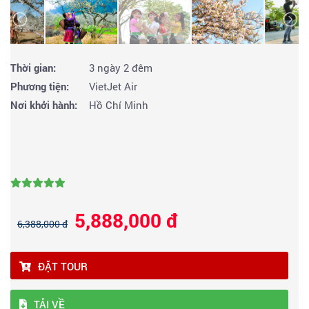
Thời gian:
3 ngày 2 đêm
Phương tiện:
VietJet Air
Nơi khởi hành:
Hồ Chí Minh
5,888,000 đ
6,388,000 đ
ĐẶT TOUR
TẢI VỀ