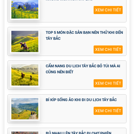
XEM CHI TIẾT
TOP 5 MÓN ĐẶC SẢN BẠN NÊN THỬ KHI ĐẾN
TÂY BẮC
XEM CHI TIẾT
CẨM NANG DU LỊCH TÂY BẮC BỎ TÚI MÀ AI
CŨNG NÊN BIẾT
XEM CHI TIẾT
BÍ KÍP SỐNG ẢO KHI ĐI DU LỊCH TÂY BẮC
XEM CHI TIẾT
RỦ NHAU LÊN TÂY BẮC ĐI CHỢ PHIÊN