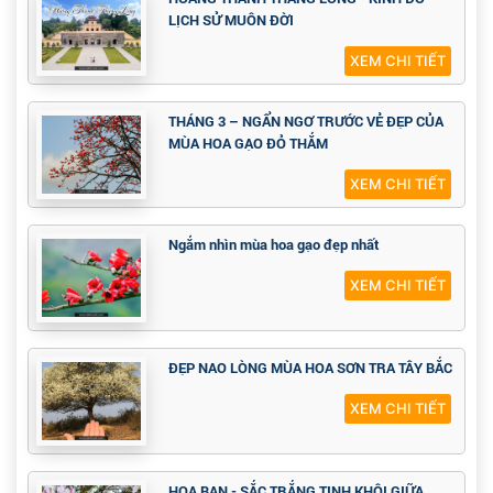
LỊCH SỬ MUÔN ĐỜI
XEM CHI TIẾT
THÁNG 3 – NGẨN NGƠ TRƯỚC VẺ ĐẸP CỦA
MÙA HOA GẠO ĐỎ THẮM
XEM CHI TIẾT
Ngắm nhìn mùa hoa gạo đẹp nhất
XEM CHI TIẾT
ĐẸP NAO LÒNG MÙA HOA SƠN TRA TÂY BẮC
XEM CHI TIẾT
HOA BAN - SẮC TRẮNG TINH KHÔI GIỮA