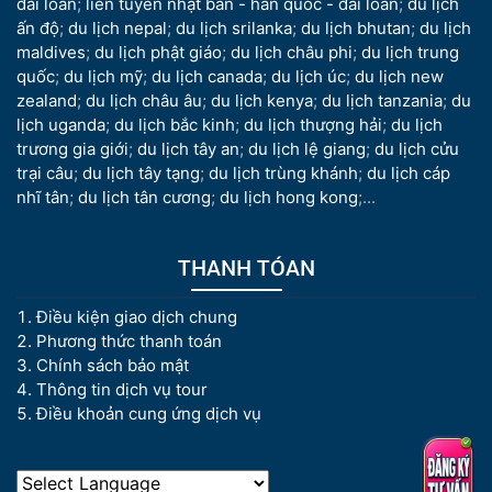
đài loan
;
liên tuyến nhật bản - hàn quốc - đài loan
;
du lịch
ấn độ
;
du lịch nepal
;
du lịch srilanka
;
du lịch bhutan
;
du lịch
maldives
;
du lịch phật giáo
;
du lịch châu phi
;
du lịch trung
quốc
;
du lịch mỹ
;
du lịch canada
;
du lịch úc
;
du lịch new
zealand
;
du lịch châu âu
;
du lịch kenya
;
du lịch tanzania
;
du
lịch uganda
;
du lịch bắc kinh
;
du lịch thượng hải
;
du lịch
trương gia giới
;
du lịch tây an
;
du lịch lệ giang
;
du lịch cửu
trại câu
;
du lịch tây tạng
;
du lịch trùng khánh
;
du lịch cáp
nhĩ tân
;
du lịch tân cương
;
du lịch hong kong
;...
THANH TÓAN
Điều kiện giao dịch chung
Phương thức thanh toán
Chính sách bảo mật
Thông tin dịch vụ tour
Điều khoản cung ứng dịch vụ