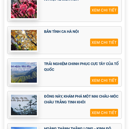
XEM CHI TIẾT
BẢN TÌNH CA HÀ NỘI
XEM CHI TIẾT
TRẢI NGHIỆM CHINH PHỤC CỰC TÂY CỦA TỔ
QUỐC
XEM CHI TIẾT
ĐÔNG NÀY, KHÁM PHÁ MỘT MAI CHÂU-MỘC
CHÂU TRẮNG TINH KHÔI
XEM CHI TIẾT
HOÀNG THÀNH THĂNG LONG - KINH ĐÔ