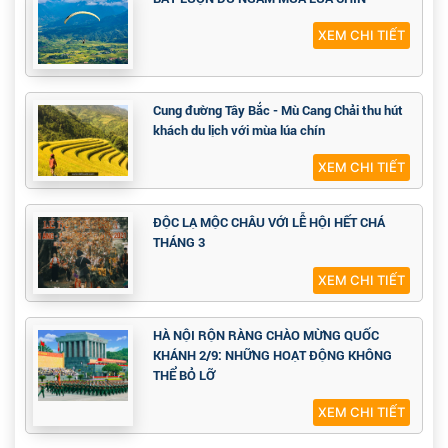
XEM CHI TIẾT
Cung đường Tây Bắc - Mù Cang Chải thu hút
khách du lịch với mùa lúa chín
XEM CHI TIẾT
ĐỘC LẠ MỘC CHÂU VỚI LỄ HỘI HẾT CHÁ
THÁNG 3
XEM CHI TIẾT
HÀ NỘI RỘN RÀNG CHÀO MỪNG QUỐC
KHÁNH 2/9: NHỮNG HOẠT ĐỘNG KHÔNG
THỂ BỎ LỠ
XEM CHI TIẾT