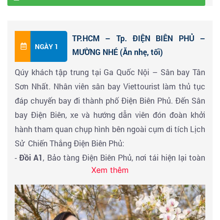
TP.HCM – Tp. ĐIỆN BIÊN PHỦ –
NGÀY 1
MƯỜNG NHÉ (Ăn nhẹ, tối)
Qúy khách tập trung tại Ga Quốc Nội – Sân bay Tân
Sơn Nhất. Nhân viên sân bay Viettourist làm thủ tục
đáp chuyến bay đi thành phố Điện Biên Phủ. Đến Sân
bay Điện Biên, xe và hướng dẫn viên đón đoàn khởi
hành tham quan chụp hình bên ngoài cụm di tích Lịch
Sử Chiến Thắng Điện Biên Phủ:
-
Đồi A1
, Bảo tàng Điện Biên Phủ, nơi tái hiện lại toàn
Xem thêm
bộ quang cảnh trận chiến lừng lẫy Điện Biên Phủ, đặc
biệt Qúy khách chiêm ngưỡng
BỨC TRANH
PANORAMA
sơn dầu vẽ bằng tay lớn nhất VN với
chiều dài 132m, cao hơn 9m, diện tích 3250m2
(chi