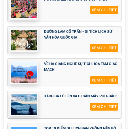
XEM CHI TIẾT
ĐƯỜNG LÂM CỔ TRẤN - DI TÍCH LỊCH SỬ
VĂN HÓA QUỐC GIA
XEM CHI TIẾT
VỀ HÀ GIANG NGHE SỰ TÍCH HOA TAM GIÁC
MẠCH
XEM CHI TIẾT
XÁCH BA LÔ LÊN VÀ ĐI SĂN MÂY PHÍA BẮC !
XEM CHI TIẾT
TOP 10 ĐIỂM DU LỊCH BẠN KHÔNG NÊN BỎ