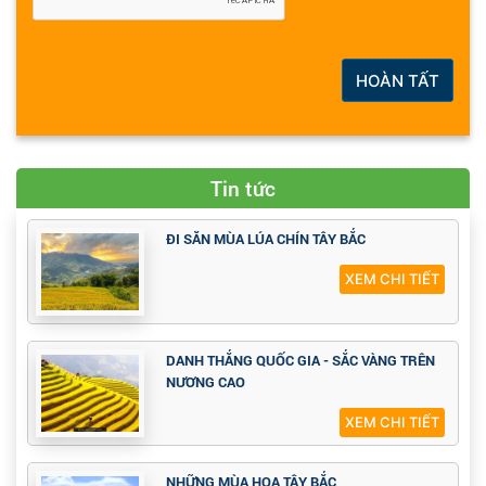
HOÀN TẤT
Tin tức
ĐI SĂN MÙA LÚA CHÍN TÂY BẮC
XEM CHI TIẾT
DANH THẮNG QUỐC GIA - SẮC VÀNG TRÊN
NƯƠNG CAO
XEM CHI TIẾT
NHỮNG MÙA HOA TÂY BẮC