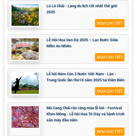
Lô Lô Chải - Làng du lịch tốt nhất thế giới
2025
XEM CHI TIẾT
Lễ Hội Hoa Sen Đá 2025 – Lạc Bước Giữa
Miền An Nhiên
XEM CHI TIẾT
Lễ hội Ném Còn 3 Nước Việt Nam - Lào -
Trung Quốc lần thứ IX năm 2025 tại Điện Biên
XEM CHI TIẾT
Mù Cang Chải rộn ràng mùa lễ hội - Festival
Khèn Mông - Lễ hội Hoa Tớ Dày và hành trình
săn mây đầu năm
XEM CHI TIẾT